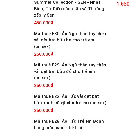
Summer Collection - SEN - Nhật
1.650
Bình, Tứ Điên cách tân và Thường
xếp ly Sen
450.000
₫
Mã thuê E30: Áo Ngũ thân tay chẽn
vải dệt bát bửu be cho trẻ em
(unisex)
250.000
₫
Mã thuê E29: Áo Ngũ thân tay chẽn
vải dệt bát bửu đỏ cho trẻ em
(unisex)
250.000
₫
Mã thuê E22: Áo Tấc vải dệt bát
bửu xanh cổ vịt cho trẻ em (unisex)
250.000
₫
Mã thuê E28: Áo Tấc Trẻ em Đoàn
Long màu cam - bé trai