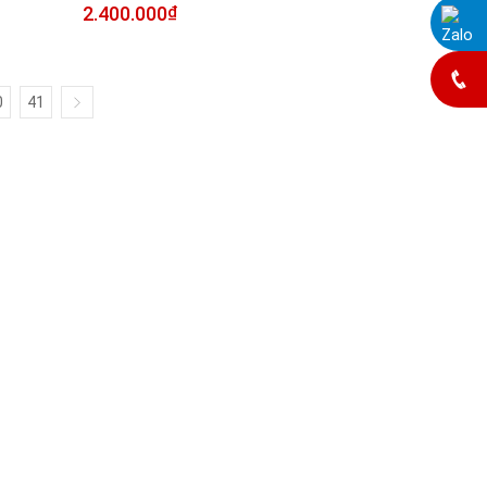
2.400.000
₫
Zalo Chat
May đồ: 0985831314
0
41