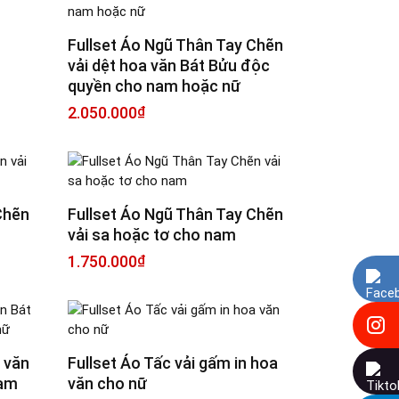
Fullset Áo Ngũ Thân Tay Chẽn
vải dệt hoa văn Bát Bửu độc
quyền cho nam hoặc nữ
2.050.000
₫
Chẽn
Fullset Áo Ngũ Thân Tay Chẽn
vải sa hoặc tơ cho nam
1.750.000
₫
Facebook Messenger
Instagram
a văn
Fullset Áo Tấc vải gấm in hoa
Tiktok
nam
văn cho nữ