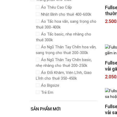
Fulls
Áo Thêu Cao Cấp
thườn
Nhật Bình cho thuê 400-600k
2.500
Áo Tấc hoa văn, sang trọng cho
thuê 300-400k
Áo Tấc basic, nhẹ nhàng cho
thuê 300k
Áo Ngũ Thân Tay Chẽn hoa văn,
sang trọng cho thuê 200-300k
Áo Ngũ Thân Tay Chẽn basic,
Fulls
nhẹ nhàng cho thuê 200-250k
vải g
Áo Đối Khâm, Viên Lĩnh, Giao
2.050
Lĩnh cho thuê 350-450k
Áo Bigsize
Trẻ Em
Fulls
SẢN PHẨM MỚI
vải s