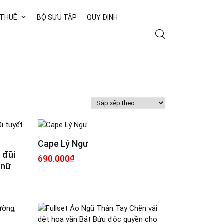
 THUÊ
BỘ SƯU TẬP
QUY ĐỊNH
Cape Lý Ngư
 đũi
690.000
₫
 nữ