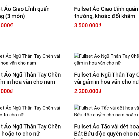
et Áo Giao Lĩnh quấn
Fullset Áo Giao Lĩnh quấn
g (3 món)
thường, khoác đối khâm
.000
₫
3.500.000
₫
et Áo Ngũ Thân Tay Chẽn
Fullset Áo Ngũ Thân Tay 
ấm in hoa văn cho nam
vải gấm in hoa văn cho nữ
.000
₫
2.200.000
₫
et Áo Ngũ Thân Tay Chẽn
Fullset Áo Tấc vải dệt ho
a hoặc tơ cho nữ
Bát Bửu độc quyền cho 