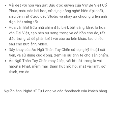
Vải dệt với hoa văn Bát Bửu độc quyền của V’style Việt Cổ
Phục, màu sắc hài hòa, sử dụng công nghệ hiện đại nhất,
siêu bền, rất được các Studio và nháy ưa chuộng vì lên ảnh
đẹp, bắt sáng tốt.
Hoa văn Bát Bửu nhũ chìm đặc biệt, bắt sáng, blink, là hoa
văn Đại Việt, tạo nên sự sang trọng và có hồn cho áo, rất
đặc trưng và dễ phân biệt với các áo bên khác, tạo chiều
sâu cho bức ảnh, video.
Dây khuy của Áo Ngũ Thân Tay Chẽn sử dụng kỹ thuật cải
tiến, và sử dụng cúc đồng, đem lại sự tinh tế cho sản phẩm.
Áo Ngũ Thân Tay Chẽn may 2 lớp, với lớt lót trong là vải
habutai Nhật, mềm mại, thấm hút mồ hôi, mặt vải lạnh, sờ
thích, êm da
Nguồn ảnh: Nghệ sĩ Tự Long và các feedback của khách hàng