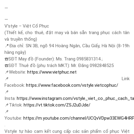
—
—
V’style – Việt Cổ Phục
(Thiết kế, cho thuê, đặt may và bán sẵn trang phục cách tân
và truyền thống)
📍
Địa chỉ: SN 3B, ngõ 94 Hoàng Ngân, Cầu Giấy, Hà Nội (8-19h
hàng ngày)
☎️
SĐT May đồ (Founder): Ms. Trang 0985831314 ;
☎️
SĐT Thuê đồ (phụ trách MKT): Mr. Đăng 0982848525
📌
Website:
https://www.vietphuc.net
📌
Link
Facebook:
https://www.facebook.com/vstyle.vietcophuc/
📌
Insta:
https://www.instagram.com/vstyle_viet_co_phuc_cach_t
📌
Tiktok:
https://vt.tiktok.com/ZSJ2uDJde/
📌
Youtube:
https://m.youtube.com/channel/UCQvVDpw33EWG4HR
.
Vstyle tự hào cam kết cung cấp các sản phẩm cổ phục Việt