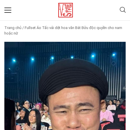
Trang chủ
/
Fullset Áo Tấc vải dệt hoa văn Bát Bửu độc quyền cho nam
hoặc nữ