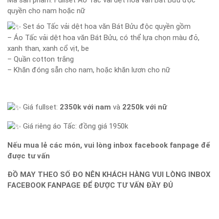
Mã sản phẩm:
Fullset Áo Tấc vải dệt hoa văn Bát Bửu độc
quyền cho nam hoặc nữ
Set áo Tấc vải dệt hoa văn Bát Bửu độc quyền gồm
– Áo Tấc vải dệt hoa văn Bát Bửu, có thể lựa chọn màu đỏ,
xanh than, xanh cổ vịt, be
– Quần cotton trắng
– Khăn đóng sẵn cho nam, hoặc khăn lươn cho nữ
Giá fullset:
2350k với nam
và
2250k với nữ
Giá riêng áo Tấc: đồng giá 1950k
Nếu mua lẻ các món, vui lòng inbox facebook fanpage để
được tư vấn
ĐỒ MAY THEO SỐ ĐO NÊN KHÁCH HÀNG VUI LÒNG INBOX
FACEBOOK FANPAGE ĐỂ ĐƯỢC TƯ VẤN ĐẦY ĐỦ