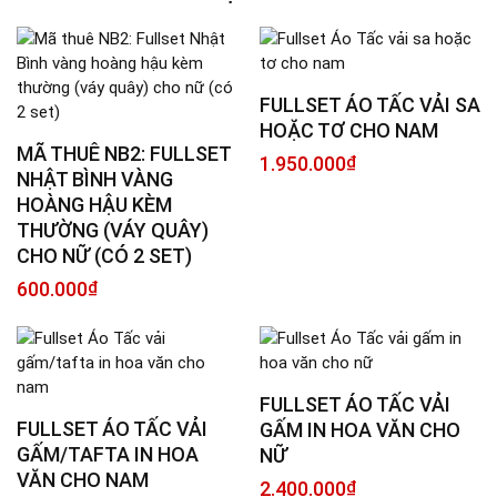
FULLSET ÁO TẤC VẢI SA
HOẶC TƠ CHO NAM
MÃ THUÊ NB2: FULLSET
1.950.000
₫
NHẬT BÌNH VÀNG
HOÀNG HẬU KÈM
THƯỜNG (VÁY QUÂY)
CHO NỮ (CÓ 2 SET)
600.000
₫
FULLSET ÁO TẤC VẢI
FULLSET ÁO TẤC VẢI
GẤM IN HOA VĂN CHO
GẤM/TAFTA IN HOA
NỮ
VĂN CHO NAM
2.400.000
₫