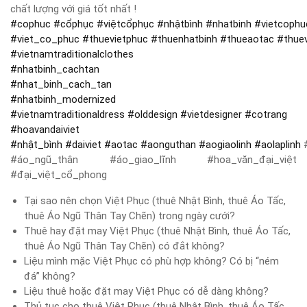
chất lượng với giá tốt nhất !
#
cophuc
#
cổphục
#
việtcổphục
#
nhậtbình
#
nhatbinh
#
vietcophu
#
viet_co_phuc
#
thuevietphuc
#
thuenhatbinh
#
thueaotac
#
thue
#
vietnamtraditionalclothes
#
nhatbinh_cachtan
#
nhat_binh_cach_tan
#
nhatbinh_modernized
#
vietnamtraditionaldress
#
olddesign
#
vietdesigner
#
cotrang
#
hoavandaiviet
#
nhật_bình
#
daiviet
#
aotac
#
aonguthan
#
aogiaolinh
#
aolaplinh
#
#áo_ngũ_thân #áo_giao_lĩnh #hoa_văn_đại_việt
#đại_việt_cổ_phong
Tại sao nên chọn Việt Phục (thuê Nhật Bình, thuê Áo Tấc,
thuê Áo Ngũ Thân Tay Chẽn) trong ngày cưới?
Thuê hay đặt may Việt Phục (thuê Nhật Bình, thuê Áo Tấc,
thuê Áo Ngũ Thân Tay Chẽn) có đắt không?
Liệu mình mặc Việt Phục có phù hợp không? Có bị “ném
đá” không?
Liệu thuê hoặc đặt may Việt Phục có dễ dàng không?
Thủ tục cho thuê Việt Phục (thuê Nhật Bình, thuê Áo Tấc,