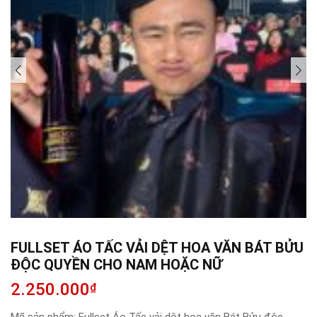
FULLSET ÁO TẤC VẢI DỆT HOA VĂN BÁT BỬU
ĐỘC QUYỀN CHO NAM HOẶC NỮ
2.250.000
₫