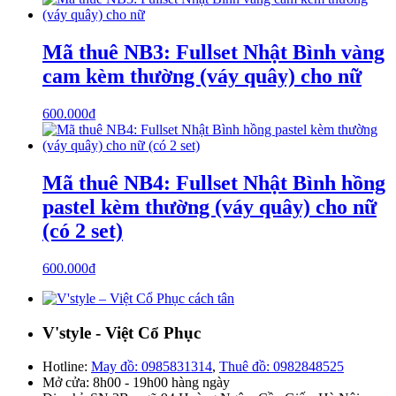
Mã thuê NB3: Fullset Nhật Bình vàng
cam kèm thường (váy quây) cho nữ
600.000
₫
Mã thuê NB4: Fullset Nhật Bình hồng
pastel kèm thường (váy quây) cho nữ
(có 2 set)
600.000
₫
V'style - Việt Cổ Phục
Hotline:
May đồ: 0985831314
,
Thuê đồ: 0982848525
Mở cửa: 8h00 - 19h00 hàng ngày