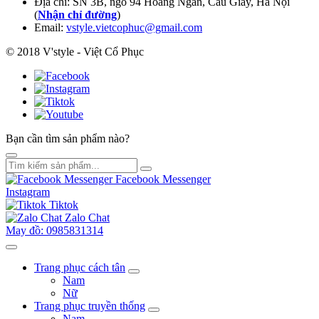
Địa chỉ: SN 3B, ngõ 94 Hoàng Ngân, Cầu Giấy, Hà Nội
(
Nhận chỉ đường
)
Email:
vstyle.vietcophuc@gmail.com
© 2018 V'style - Việt Cổ Phục
Bạn cần tìm sản phẩm nào?
Facebook Messenger
Instagram
Tiktok
Zalo Chat
May đồ: 0985831314
Trang phục cách tân
Nam
Nữ
Trang phục truyền thống
Nam