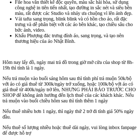
File hoa văn thiết kế độc quyền, màu sắc hài hòa, sử dụng
công nghệ in tiên tiến nhất, tạo đường in sắc nét và siêu bền
màu, rất được các Studio và nháy ưa chuộng vì lên ảnh đẹp.
Vải tafta sang trọng, blink blink và có hồn cho áo, rất đặc
trưng và dễ phân biệt với các áo bên khác, tạo chiều sâu cho
bức ảnh, video.
Khấu Phượng đăc trưng đính áo, sang trọng, và tạo nên
thương hiệu của áo Nhật Bình.
Hôm nay lấy đồ, ngày mai trả đồ trong giờ mở cửa của shop từ 8h-
19h thì tính là 1 ngày.
Nếu trả muộn vào buổi sáng hôm sau thì tính phí trả muộn 50k/bộ
với áo có giá thuê từ 300k/ngày trở xuống, hoặc 100k/bộ với áo có
giá thuê từ 400k/ngày trở lên, NHƯNG PHẢI BÁO TRƯỚC CHO
SHOP để không ảnh hưởng đến lịch thuê của các khách khác. Nếu
trả muộn vào buổi chiều hôm sau thì tính thêm 1 ngày
Nếu thuê nhiều hơn 1 ngày, thì ngày thứ 2 trở đi tính giá 50% ngày
đầu.
Nếu thuê số lượng nhiều hoặc thuê dài ngày, vui lòng inbox fanpage
để được hỗ trợ