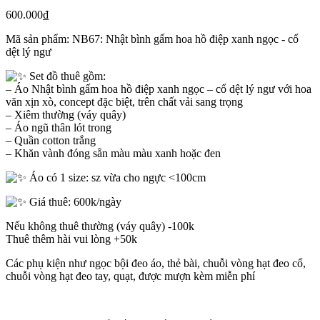
600.000
₫
Mã sản phẩm:
NB67: Nhật bình gấm hoa hồ điệp xanh ngọc - cổ
dệt lý ngư
Set đồ thuê gồm:
– Áo Nhật bình gấm hoa hồ điệp xanh ngọc – cổ dệt lý ngư với hoa
văn xịn xò, concept đặc biệt, trên chất vải sang trọng
– Xiêm thường (váy quây)
– Áo ngũ thân lót trong
– Quần cotton trắng
– Khăn vành đóng sẵn màu màu xanh hoặc đen
Áo có 1 size: sz vừa cho ngực <100cm
Giá thuê: 600k/ngày
Nếu không thuê thường (váy quây) -100k
Thuê thêm hài vui lòng +50k
Các phụ kiện như ngọc bội đeo áo, thẻ bài, chuỗi vòng hạt đeo cổ,
chuỗi vòng hạt đeo tay, quạt, được mượn kèm miễn phí