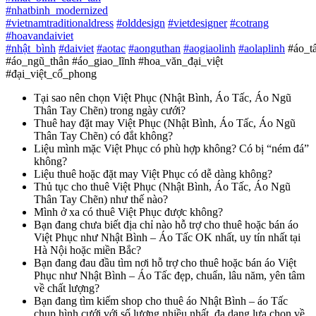
#
nhatbinh_modernized
#
vietnamtraditionaldress
#
olddesign
#
vietdesigner
#
cotrang
#
hoavandaiviet
#
nhật_bình
#
daiviet
#
aotac
#
aonguthan
#
aogiaolinh
#
aolaplinh
#áo_t
#áo_ngũ_thân #áo_giao_lĩnh #hoa_văn_đại_việt
#đại_việt_cổ_phong
Tại sao nên chọn Việt Phục (Nhật Bình, Áo Tấc, Áo Ngũ
Thân Tay Chẽn) trong ngày cưới?
Thuê hay đặt may Việt Phục (Nhật Bình, Áo Tấc, Áo Ngũ
Thân Tay Chẽn) có đắt không?
Liệu mình mặc Việt Phục có phù hợp không? Có bị “ném đá”
không?
Liệu thuê hoặc đặt may Việt Phục có dễ dàng không?
Thủ tục cho thuê Việt Phục (Nhật Bình, Áo Tấc, Áo Ngũ
Thân Tay Chẽn) như thế nào?
Mình ở xa có thuê Việt Phục được không?
Bạn đang chưa biết địa chỉ nào hỗ trợ cho thuê hoặc bán áo
Việt Phục như Nhật Bình – Áo Tấc OK nhất, uy tín nhất tại
Hà Nội hoặc miền Bắc?
Bạn đang đau đầu tìm nơi hỗ trợ cho thuê hoặc bán áo Việt
Phục như Nhật Bình – Áo Tấc đẹp, chuẩn, lâu năm, yên tâm
về chất lượng?
Bạn đang tìm kiếm shop cho thuê áo Nhật Bình – áo Tấc
chụp hình cưới với số lượng nhiều nhất, đa dạng lựa chọn về