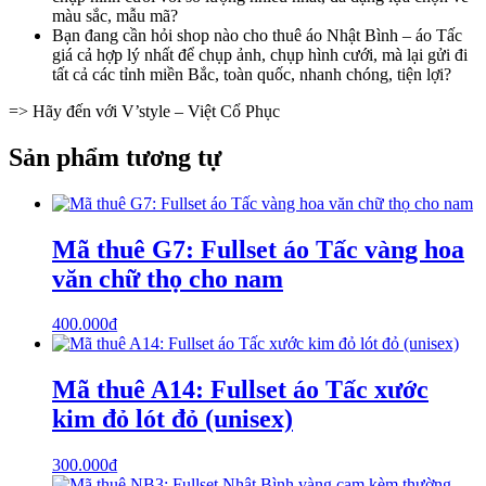
màu sắc, mẫu mã?
Bạn đang cần hỏi shop nào cho thuê áo Nhật Bình – áo Tấc
giá cả hợp lý nhất để chụp ảnh, chụp hình cưới, mà lại gửi đi
tất cả các tỉnh miền Bắc, toàn quốc, nhanh chóng, tiện lợi?
=> Hãy đến với V’style – Việt Cổ Phục
Sản phẩm tương tự
Mã thuê G7: Fullset áo Tấc vàng hoa
văn chữ thọ cho nam
400.000
₫
Mã thuê A14: Fullset áo Tấc xước
kim đỏ lót đỏ (unisex)
300.000
₫