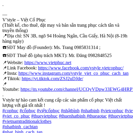
.
—
V’style – Việt Cổ Phục
(Thiết kế, cho thuê, đặt may và bán sẵn trang phục cách tân và
truyền thống)
📍
Địa chỉ: SN 3B, ngõ 94 Hoàng Ngân, Cầu Giấy, Hà Nội (8-19h
hàng ngày)
☎️
SĐT May đồ (Founder): Ms. Trang 0985831314 ;
☎️
SĐT Thuê đồ (phụ trách MKT): Mr. Đăng 0982848525
📌
Website:
https://www.vietphuc.net
📌
Link Facebook:
https://www.facebook.com/vstyle.vietcophuc/
📌
Insta:
https://www.instagram.com/vstyle_viet_co_phuc_cach_tan
📌
Tiktok:
https://vt.tiktok.com/ZSJ2uDJde/
📌
Youtube:
https://m.youtube.com/channel/UCQvVDpw33EWG4H
.
Vstyle tự hào cam kết cung cấp các sản phẩm cổ phục Việt chất
lượng với giá tốt nhất !
#
cophuc
#
cổphục
#
việtcổphục
#
nhậtbình
#
nhatbinh
#
vietcophuc
#
vi
#
viet_co_phuc
#
thuevietphuc
#
thuenhatbinh
#
thueaotac
#
thuevietphu
#
vietnamtraditionalclothes
#
nhatbinh_cachtan
#
nhat_binh_cach_tan