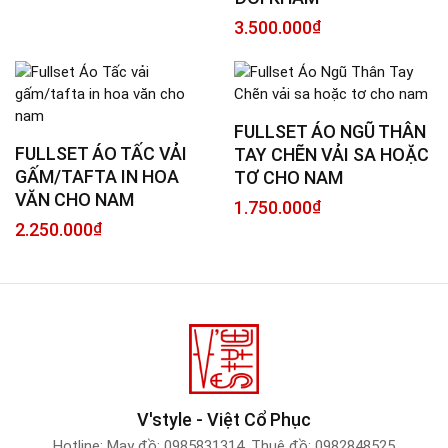
3.500.000
₫
FULLSET ÁO NGŨ THÂN
FULLSET ÁO TẤC VẢI
TAY CHẼN VẢI SA HOẶC
GẤM/TAFTA IN HOA
TƠ CHO NAM
VĂN CHO NAM
1.750.000
₫
2.250.000
₫
V'style - Việt Cổ Phục
Hotline:
May đồ: 0985831314
,
Thuê đồ: 0982848525