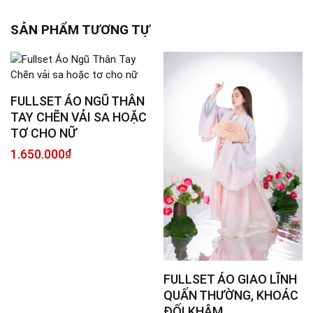
SẢN PHẨM TƯƠNG TỰ
FULLSET ÁO NGŨ THÂN
TAY CHẼN VẢI SA HOẶC
TƠ CHO NỮ
1.650.000
₫
FULLSET ÁO GIAO LĨNH
QUẤN THƯỜNG, KHOÁC
ĐỐI KHÂM