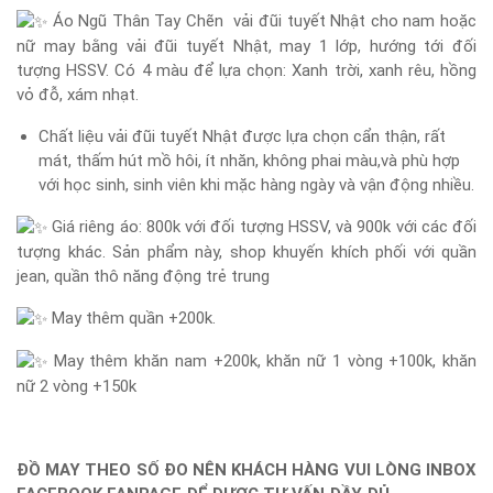
Áo Ngũ Thân Tay Chẽn vải đũi tuyết Nhật cho nam hoặc
nữ may bằng vải đũi tuyết Nhật, may 1 lớp, hướng tới đối
tượng HSSV. Có 4 màu để lựa chọn: Xanh trời, xanh rêu, hồng
vỏ đỗ, xám nhạt.
Chất liệu vải đũi tuyết Nhật được lựa chọn cẩn thận, rất
mát, thấm hút mồ hôi, ít nhăn, không phai màu,và phù hợp
với học sinh, sinh viên khi mặc hàng ngày và vận động nhiều.
Giá riêng áo: 800k với đối tượng HSSV, và 900k với các đối
tượng khác. Sản phẩm này, shop khuyến khích phối với quần
jean, quần thô năng động trẻ trung
May thêm quần +200k.
May thêm khăn nam +200k, khăn nữ 1 vòng +100k, khăn
nữ 2 vòng +150k
ĐỒ MAY THEO SỐ ĐO NÊN KHÁCH HÀNG VUI LÒNG INBOX