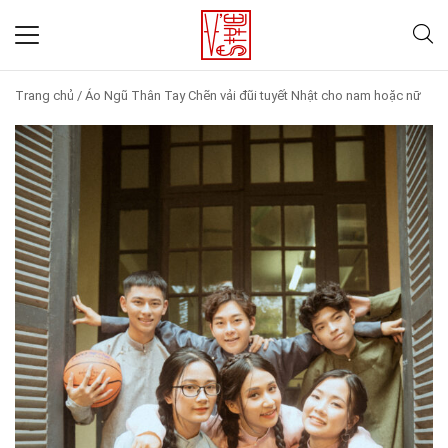
Trang chủ
/
Áo Ngũ Thân Tay Chẽn vải đũi tuyết Nhật cho nam hoặc nữ