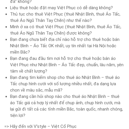
đá” không?
Liệu thuê hoặc đặt may Việt Phục có dễ dàng không?
Thủ tục cho thuê Việt Phục (thuê Nhật Bình, thuê Áo Tấc,
thuê Áo Ngũ Thân Tay Chẽn) như thế nào?
Mình ở xa có thuê Việt Phục (thuê Nhật Bình, thuê Áo Tấc,
thuê Áo Ngũ Thân Tay Chẽn) được không?
Bạn đang chưa biết địa chỉ nào hỗ trợ cho thuê hoặc bán
Nhật Bình – Áo Tấc OK nhất, uy tín nhất tại Hà Nội hoặc
miền Bắc?
Bạn đang đau đầu tìm nơi hỗ trợ cho thuê hoặc bán áo
Việt Phục như Nhật Bình – Áo Tấc đẹp, chuẩn, lâu năm, yên
tâm về chất lượng?
Bạn đang tìm kiếm shop cho thuê áo Nhật Bình – thuê áo
Tấc chụp hình cưới với số lượng nhiều nhất, đa dạng lựa
chọn về màu sắc, mẫu mã?
Bạn đang cần hỏi shop nào cho thuê áo Nhật Bình – thuê
áo Tấc giá cả hợp lý nhất để chụp ảnh, chụp hình cưới, mà
lại gửi đi tất cả các tỉnh miền Bắc, toàn quốc, nhanh chóng,
tiện lợi?
=> Hãy đến với V’style – Việt Cổ Phục