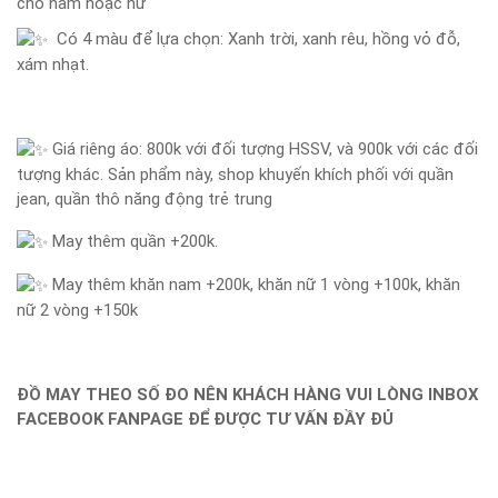
cho nam hoặc nữ
Có 4 màu để lựa chọn: Xanh trời, xanh rêu, hồng vỏ đỗ,
xám nhạt.
Giá riêng áo: 800k với đối tượng HSSV, và 900k với các đối
tượng khác. Sản phẩm này, shop khuyến khích phối với quần
jean, quần thô năng động trẻ trung
May thêm quần +200k.
May thêm khăn nam +200k, khăn nữ 1 vòng +100k, khăn
nữ 2 vòng +150k
ĐỒ MAY THEO SỐ ĐO NÊN KHÁCH HÀNG VUI LÒNG INBOX
FACEBOOK FANPAGE ĐỂ ĐƯỢC TƯ VẤN ĐẦY ĐỦ