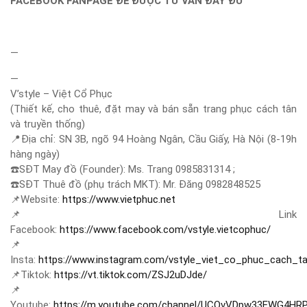
FACEBOOK FANPAGE ĐỂ ĐƯỢC TƯ VẤN ĐẦY ĐỦ
—
—
V’style – Việt Cổ Phục
(Thiết kế, cho thuê, đặt may và bán sẵn trang phục cách tân
và truyền thống)
📍
Địa chỉ: SN 3B, ngõ 94 Hoàng Ngân, Cầu Giấy, Hà Nội (8-19h
hàng ngày)
☎️
SĐT May đồ (Founder): Ms. Trang 0985831314 ;
☎️
SĐT Thuê đồ (phụ trách MKT): Mr. Đăng 0982848525
📌
Website:
https://www.vietphuc.net
📌
Link
Facebook:
https://www.facebook.com/vstyle.vietcophuc/
📌
Insta:
https://www.instagram.com/vstyle_viet_co_phuc_cach_t
📌
Tiktok:
https://vt.tiktok.com/ZSJ2uDJde/
📌
Youtube:
https://m.youtube.com/channel/UCQvVDpw33EWG4HR