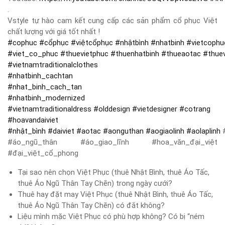
.
Vstyle tự hào cam kết cung cấp các sản phẩm cổ phục Việt
chất lượng với giá tốt nhất !
#
cophuc
#
cổphục
#
việtcổphục
#
nhậtbình
#
nhatbinh
#
vietcophu
#
viet_co_phuc
#
thuevietphuc
#
thuenhatbinh
#
thueaotac
#
thue
#
vietnamtraditionalclothes
#
nhatbinh_cachtan
#
nhat_binh_cach_tan
#
nhatbinh_modernized
#
vietnamtraditionaldress
#
olddesign
#
vietdesigner
#
cotrang
#
hoavandaiviet
#
nhật_bình
#
daiviet
#
aotac
#
aonguthan
#
aogiaolinh
#
aolaplinh
#
#áo_ngũ_thân #áo_giao_lĩnh #hoa_văn_đại_việt
#đại_việt_cổ_phong
Tại sao nên chọn Việt Phục (thuê Nhật Bình, thuê Áo Tấc,
thuê Áo Ngũ Thân Tay Chẽn) trong ngày cưới?
Thuê hay đặt may Việt Phục (thuê Nhật Bình, thuê Áo Tấc,
thuê Áo Ngũ Thân Tay Chẽn) có đắt không?
Liệu mình mặc Việt Phục có phù hợp không? Có bị “ném