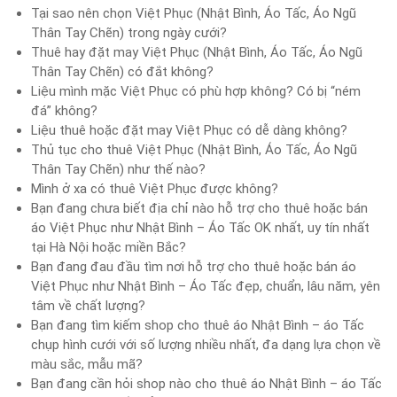
Tại sao nên chọn Việt Phục (Nhật Bình, Áo Tấc, Áo Ngũ
Thân Tay Chẽn) trong ngày cưới?
Thuê hay đặt may Việt Phục (Nhật Bình, Áo Tấc, Áo Ngũ
Thân Tay Chẽn) có đắt không?
Liệu mình mặc Việt Phục có phù hợp không? Có bị “ném
đá” không?
Liệu thuê hoặc đặt may Việt Phục có dễ dàng không?
Thủ tục cho thuê Việt Phục (Nhật Bình, Áo Tấc, Áo Ngũ
Thân Tay Chẽn) như thế nào?
Mình ở xa có thuê Việt Phục được không?
Bạn đang chưa biết địa chỉ nào hỗ trợ cho thuê hoặc bán
áo Việt Phục như Nhật Bình – Áo Tấc OK nhất, uy tín nhất
tại Hà Nội hoặc miền Bắc?
Bạn đang đau đầu tìm nơi hỗ trợ cho thuê hoặc bán áo
Việt Phục như Nhật Bình – Áo Tấc đẹp, chuẩn, lâu năm, yên
tâm về chất lượng?
Bạn đang tìm kiếm shop cho thuê áo Nhật Bình – áo Tấc
chụp hình cưới với số lượng nhiều nhất, đa dạng lựa chọn về
màu sắc, mẫu mã?
Bạn đang cần hỏi shop nào cho thuê áo Nhật Bình – áo Tấc