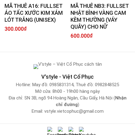
MÃ THUÊ A16: FULLSET
MÃ THUÊ NB3: FULLSET
ÁO TẤC XƯỚC KIM XÁM
NHẬT BÌNH VÀNG CAM
LÓT TRẮNG (UNISEX)
KÈM THƯỜNG (VÁY
QUÂY) CHO NỮ
300.000
₫
600.000
₫
V'style - Việt Cổ Phục
Hotline:
May đồ: 0985831314
,
Thuê đồ: 0982848525
Mở cửa: 8h00 - 19h00 hàng ngày
Địa chỉ: SN 3B, ngõ 94 Hoàng Ngân, Cầu Giấy, Hà Nội (
Nhận
chỉ đường
)
Email:
vstyle.vietcophuc@gmail.com