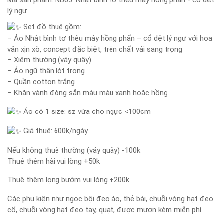
Mã sản phẩm:
NB63: Nhật bình tơ thêu mây hồng phấn - cổ dệt
lý ngư
Set đồ thuê gồm:
– Áo Nhật bình tơ thêu mây hồng phấn – cổ dệt lý ngư với hoa
văn xịn xò, concept đặc biệt, trên chất vải sang trọng
– Xiêm thường (váy quây)
– Áo ngũ thân lót trong
– Quần cotton trắng
– Khăn vành đóng sẵn màu màu xanh hoặc hồng
Áo có 1 size: sz vừa cho ngực <100cm
Giá thuê: 600k/ngày
Nếu không thuê thường (váy quây) -100k
Thuê thêm hài vui lòng +50k
Thuê thêm lọng bướm vui lòng +200k
Các phụ kiện như ngọc bội đeo áo, thẻ bài, chuỗi vòng hạt đeo
cổ, chuỗi vòng hạt đeo tay, quạt, được mượn kèm miễn phí