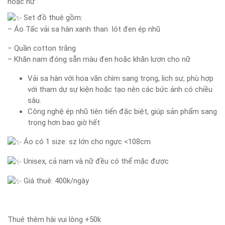
hoặc nữ
Set đồ thuê gồm:
– Áo Tấc vải sa hàn xanh than lót đen ép nhũ
– Quần cotton trắng
– Khăn nam đóng sẵn màu đen hoặc khăn lươn cho nữ
Vải sa hàn với hoa văn chìm sang trọng, lịch sự, phù hợp
với tham dự sự kiện hoặc tạo nên các bức ảnh có chiều
sâu.
Công nghệ ép nhũ tiên tiến đặc biệt, giúp sản phẩm sang
trọng hơn bao giờ hết
Áo có 1 size: sz lớn cho ngực <108cm
Unisex, cả nam và nữ đều có thể mặc được
Giá thuê: 400k/ngày
Thuê thêm hài vui lòng +50k