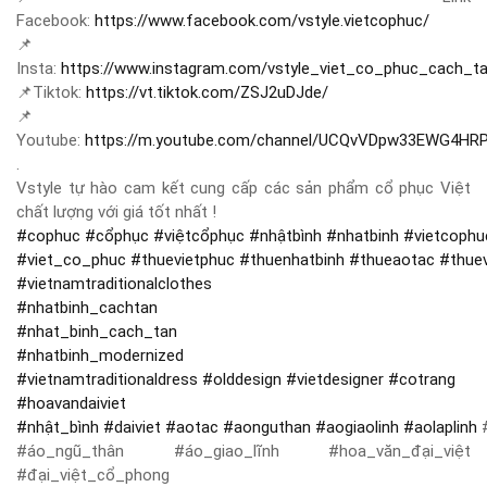
Facebook:
https://www.facebook.com/vstyle.vietcophuc/
📌
Insta:
https://www.instagram.com/vstyle_viet_co_phuc_cach_t
📌
Tiktok:
https://vt.tiktok.com/ZSJ2uDJde/
📌
Youtube:
https://m.youtube.com/channel/UCQvVDpw33EWG4HR
.
Vstyle tự hào cam kết cung cấp các sản phẩm cổ phục Việt
chất lượng với giá tốt nhất !
#
cophuc
#
cổphục
#
việtcổphục
#
nhậtbình
#
nhatbinh
#
vietcophu
#
viet_co_phuc
#
thuevietphuc
#
thuenhatbinh
#
thueaotac
#
thue
#
vietnamtraditionalclothes
#
nhatbinh_cachtan
#
nhat_binh_cach_tan
#
nhatbinh_modernized
#
vietnamtraditionaldress
#
olddesign
#
vietdesigner
#
cotrang
#
hoavandaiviet
#
nhật_bình
#
daiviet
#
aotac
#
aonguthan
#
aogiaolinh
#
aolaplinh
#
#áo_ngũ_thân #áo_giao_lĩnh #hoa_văn_đại_việt
#đại_việt_cổ_phong