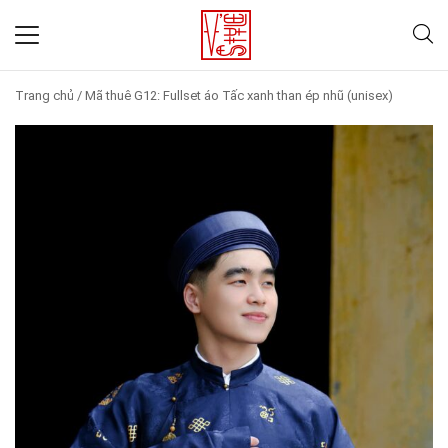
Trang chủ
/
Mã thuê G12: Fullset áo Tấc xanh than ép nhũ (unisex)