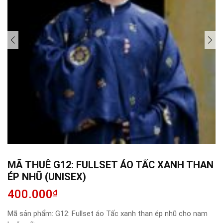
MÃ THUÊ G12: FULLSET ÁO TẤC XANH THAN
ÉP NHŨ (UNISEX)
400.000
₫
Mã sản phẩm:
G12: Fullset áo Tấc xanh than ép nhũ cho nam