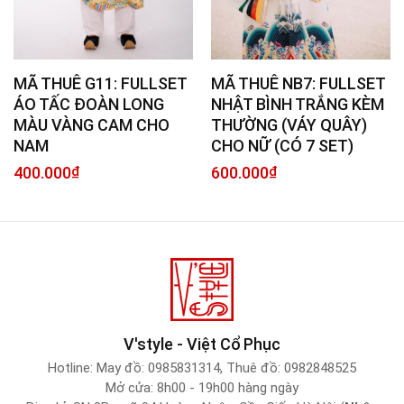
MÃ THUÊ G11: FULLSET
MÃ THUÊ NB7: FULLSET
ÁO TẤC ĐOÀN LONG
NHẬT BÌNH TRẮNG KÈM
MÀU VÀNG CAM CHO
THƯỜNG (VÁY QUÂY)
NAM
CHO NỮ (CÓ 7 SET)
400.000
₫
600.000
₫
V'style - Việt Cổ Phục
Hotline:
May đồ: 0985831314
,
Thuê đồ: 0982848525
Mở cửa: 8h00 - 19h00 hàng ngày