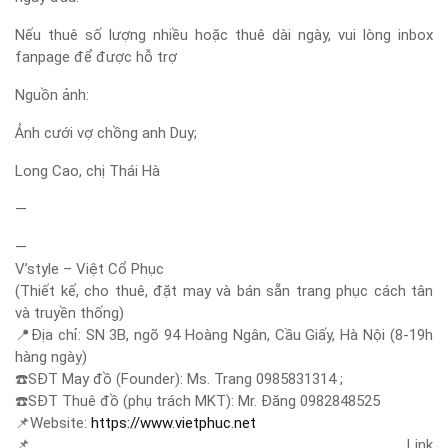
Nếu thuê số lượng nhiều hoặc thuê dài ngày, vui lòng inbox
fanpage để được hỗ trợ
Nguồn ảnh:
Ảnh cưới vợ chồng anh Duy;
Long Cao, chị Thái Hà
—
—
V’style – Việt Cổ Phục
(Thiết kế, cho thuê, đặt may và bán sẵn trang phục cách tân
và truyền thống)
📍
Địa chỉ: SN 3B, ngõ 94 Hoàng Ngân, Cầu Giấy, Hà Nội (8-19h
hàng ngày)
☎️
SĐT May đồ (Founder): Ms. Trang 0985831314 ;
☎️
SĐT Thuê đồ (phụ trách MKT): Mr. Đăng 0982848525
📌
Website:
https://www.vietphuc.net
📌
Link