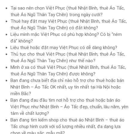
Tại sao nên chọn Việt Phục (thuê Nhật Bình, thuê Áo Tấc,
thuê Áo Ngũ Thân Tay Chẽn) trong ngày cưới?
Thuê hay đặt may Việt Phục (thuê Nhật Bình, thuê Áo Tấc,
thuê Áo Ngũ Thân Tay Chẽn) có đắt không?
Liệu mình mặc Việt Phục có phù hợp không? Có bị “ném
đá” không?
Liệu thuê hoặc đặt may Việt Phục có dễ dàng không?
Thủ tục cho thuê Việt Phục (thuê Nhật Bình, thuê Áo Tấc,
thuê Áo Ngũ Thân Tay Chẽn) như thế nào?
Mình ở xa có thuê Việt Phục (thuê Nhật Bình, thuê Áo Tấc,
thuê Áo Ngũ Thân Tay Chẽn) được không?
Bạn đang chưa biết địa chỉ nào hỗ trợ cho thuê hoặc bán
Nhật Bình – Áo Tấc OK nhất, uy tín nhất tại Hà Nội hoặc
miền Bắc?
Bạn đang đau đầu tìm nơi hỗ trợ cho thuê hoặc bán áo
Việt Phục như Nhật Bình – Áo Tấc đẹp, chuẩn, lâu năm, yên
tâm về chất lượng?
Bạn đang tìm kiếm shop cho thuê áo Nhật Bình – thuê áo
Tấc chụp hình cưới với số lượng nhiều nhất, đa dạng lựa
chọn về màu sắc, mẫu mã?