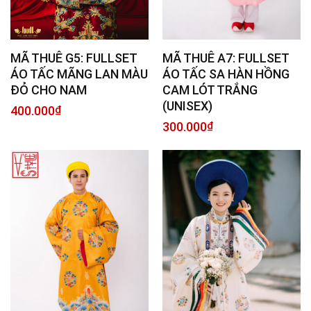
MÃ THUÊ G5: FULLSET
MÃ THUÊ A7: FULLSET
ÁO TẤC MÃNG LAN MÀU
ÁO TẤC SA HÀN HỒNG
ĐỎ CHO NAM
CAM LÓT TRẮNG
(UNISEX)
400.000
₫
300.000
₫