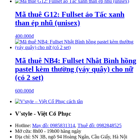
Mã thuê G12: Fullset áo Tấc xanh
than ép nhũ (unisex)
400.000
₫
Mã thuê NB4: Fullset Nhật Bình hồng
pastel kèm thường (váy quây) cho nữ
(có 2 set)
600.000
₫
V'style - Việt Cổ Phục
Hotline:
May đồ: 0985831314
,
Thuê đồ: 0982848525
Mở cửa: 8h00 - 19h00 hàng ngày
Địa chỉ: SN 3B, ngõ 94 Hoàng Ngân, Cầu Giấy, Hà Nội