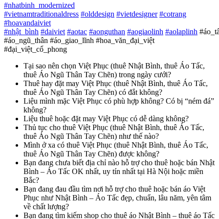
#
nhatbinh_modernized
#
vietnamtraditionaldress
#
olddesign
#
vietdesigner
#
cotrang
#
hoavandaiviet
#
nhật_bình
#
daiviet
#
aotac
#
aonguthan
#
aogiaolinh
#
aolaplinh
#áo_t
#áo_ngũ_thân #áo_giao_lĩnh #hoa_văn_đại_việt
#đại_việt_cổ_phong
Tại sao nên chọn Việt Phục (thuê Nhật Bình, thuê Áo Tấc,
thuê Áo Ngũ Thân Tay Chẽn) trong ngày cưới?
Thuê hay đặt may Việt Phục (thuê Nhật Bình, thuê Áo Tấc,
thuê Áo Ngũ Thân Tay Chẽn) có đắt không?
Liệu mình mặc Việt Phục có phù hợp không? Có bị “ném đá”
không?
Liệu thuê hoặc đặt may Việt Phục có dễ dàng không?
Thủ tục cho thuê Việt Phục (thuê Nhật Bình, thuê Áo Tấc,
thuê Áo Ngũ Thân Tay Chẽn) như thế nào?
Mình ở xa có thuê Việt Phục (thuê Nhật Bình, thuê Áo Tấc,
thuê Áo Ngũ Thân Tay Chẽn) được không?
Bạn đang chưa biết địa chỉ nào hỗ trợ cho thuê hoặc bán Nhật
Bình – Áo Tấc OK nhất, uy tín nhất tại Hà Nội hoặc miền
Bắc?
Bạn đang đau đầu tìm nơi hỗ trợ cho thuê hoặc bán áo Việt
Phục như Nhật Bình – Áo Tấc đẹp, chuẩn, lâu năm, yên tâm
về chất lượng?
Bạn đang tìm kiếm shop cho thuê áo Nhật Bình – thuê áo Tấc