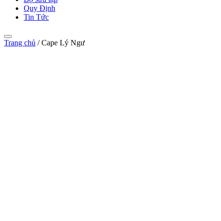
Quy Định
Tin Tức
Trang chủ
/
Cape Lý Ngư