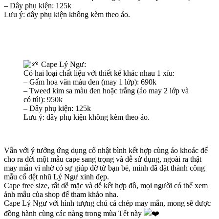
– Dây phụ kiện: 125k
Lưu ý: dây phụ kiện không kèm theo áo.
Cape Lý Ngư:
Có hai loại chất liệu với thiết kế khác nhau 1 xíu:
– Gấm hoa văn màu đen (may 1 lớp): 690k
– Tweed kim sa màu đen hoặc trắng (áo may 2 lớp và
có túi): 950k
– Dây phụ kiện: 125k
Lưu ý: dây phụ kiện không kèm theo áo.
Vẫn với ý tưởng ứng dụng cổ nhật bình kết hợp cùng áo khoác để
cho ra đời một mẫu cape sang trọng và dễ sử dụng, ngoài ra thật
may mắn vì nhờ có sự giúp đỡ từ bạn bè, mình đã đặt thành công
mẫu cổ dệt nhũ Lý Ngư xinh đẹp.
Cape free size, rất dễ mặc và dễ kết hợp đồ, mọi người có thể xem
ảnh mẫu của shop để tham khảo nha.
Cape Lý Ngư với hình tượng chú cá chép may mắn, mong sẽ được
đồng hành cùng các nàng trong mùa Tết này