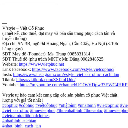
————————————
—
V’style – Việt Cổ Phục
(Thiết kế, cho thuê, đặt may và bán sẵn trang phục cách tân và
truyền thống)
Địa chỉ: SN 3B, ngõ 94 Hoàng Ngân, Cầu Giấy, Hà Nội (8-19h
hàng ngày)
SĐT May đồ (Founder): Ms. Trang 0985831314 ;
SĐT Thuê đồ (phụ trách MKT): Mr. Đăng 0982848525
Website:
https://www.vietphuc.net
Link Facebook:
https://www.facebook.com/vstyle.vietcophuc/
Insta:
https://www.instagram.com/vstyle_viet_co_phuc_cach_tan
Tiktok:
https://vt.tiktok.com/ZSJ2uDJde/
Youtube:
https://m.youtube.com/channel/UCQvVDpw33EWG4H
.
Vstyle tự hào cam kết cung cấp các sản phẩm cổ phục Việt chất
lượng với giá tốt nhất !
#
cophuc
#
cổphục
#
việtcổphục
#
nhậtbình
#
nhatbinh
#
vietcophuc
#
vi
#
viet_co_phuc
#
thuevietphuc
#
thuenhatbinh
#
thueaotac
#
thuevietphu
#
vietnamtraditionalclothes
#
nhatbinh_cachtan
#
nhat_binh_cach_tan