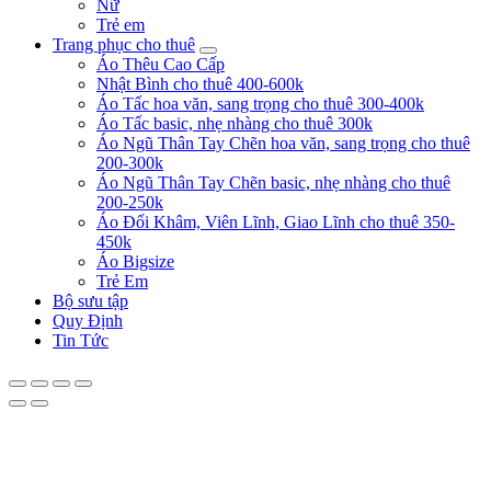
Nữ
Trẻ em
Trang phục cho thuê
Áo Thêu Cao Cấp
Nhật Bình cho thuê 400-600k
Áo Tấc hoa văn, sang trọng cho thuê 300-400k
Áo Tấc basic, nhẹ nhàng cho thuê 300k
Áo Ngũ Thân Tay Chẽn hoa văn, sang trọng cho thuê
200-300k
Áo Ngũ Thân Tay Chẽn basic, nhẹ nhàng cho thuê
200-250k
Áo Đối Khâm, Viên Lĩnh, Giao Lĩnh cho thuê 350-
450k
Áo Bigsize
Trẻ Em
Bộ sưu tập
Quy Định
Tin Tức