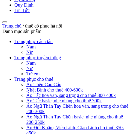
Quy Định
Tin Tức
Trang chủ
/
thuê cổ phục hà nội
Danh mục sản phẩm
Trang phục cách tân
Nam
Nữ
Trang phục truyền thống
Nam
Nữ
Trẻ em
Trang phục cho thuê
Áo Thêu Cao Cấp
Nhật Bình cho thuê 400-600k
Áo Tấc hoa văn, sang trọng cho thuê 300-400k
Áo Tấc basic, nhẹ nhàng cho thuê 300k
Áo Ngũ Thân Tay Chẽn hoa văn, sang trọng cho thuê
200-300k
Áo Ngũ Thân Tay Chẽn basic, nhẹ nhàng cho thuê
200-250k
Áo Đối Khâm, Viên Lĩnh, Giao Lĩnh cho thuê 350-
450k