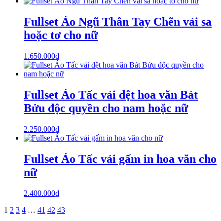
Fullset Áo Ngũ Thân Tay Chẽn vải sa
hoặc tơ cho nữ
1.650.000
₫
Fullset Áo Tấc vải dệt hoa văn Bát
Bửu độc quyền cho nam hoặc nữ
2.250.000
₫
Fullset Áo Tấc vải gấm in hoa văn cho
nữ
2.400.000
₫
1
2
3
4
…
41
42
43