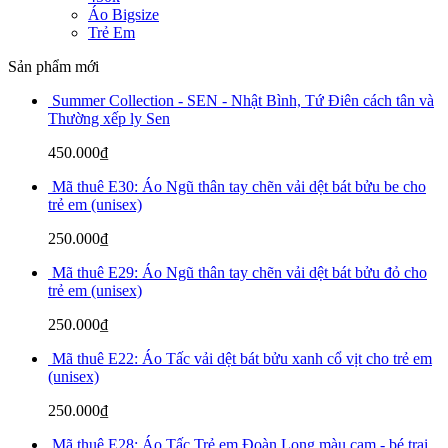
Áo Bigsize
Trẻ Em
Sản phẩm mới
Summer Collection - SEN - Nhật Bình, Tứ Điên cách tân và
Thường xếp ly Sen
450.000
₫
Mã thuê E30: Áo Ngũ thân tay chẽn vải dệt bát bửu be cho
trẻ em (unisex)
250.000
₫
Mã thuê E29: Áo Ngũ thân tay chẽn vải dệt bát bửu đỏ cho
trẻ em (unisex)
250.000
₫
Mã thuê E22: Áo Tấc vải dệt bát bửu xanh cổ vịt cho trẻ em
(unisex)
250.000
₫
Mã thuê E28: Áo Tấc Trẻ em Đoàn Long màu cam - bé trai