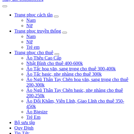
Trang phục cách tân
Nam
Nữ
Trang phục truyền thống
Nam
Nữ
Trẻ em
Trang phục cho thuê
Áo Thêu Cao Cấp
Nhật Bình cho thuê 400-600k
Áo Tấc hoa văn, sang trọng cho thuê 300-400k
Áo Tấc basic, nhẹ nhàng cho thuê 300k
Áo Ngũ Thân Tay Chẽn hoa văn, sang trọng cho thuê
200-300k
Áo Ngũ Thân Tay Chẽn basic, nhẹ nhàng cho thuê
200-250k
Áo Đối Khâm, Viên Lĩnh, Giao Lĩnh cho thuê 350-
450k
Áo Bigsize
Trẻ Em
Bộ sưu tập
Quy Định
Tin Tức