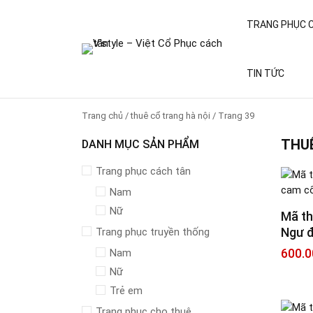
TRANG PHỤC 
TIN TỨC
Trang chủ
/
thuê cổ trang hà nội
/
Trang 39
THUÊ
DANH MỤC SẢN PHẨM
Trang phục cách tân
Nam
Nữ
Mã th
Ngư đ
Trang phục truyền thống
600.0
Nam
Nữ
Trẻ em
Trang phục cho thuê