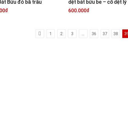
Bát Bửu đỏ bã trầu
dệt bát bửu be – cổ dệt lý
00
₫
600.000
₫
1
2
3
…
36
37
38
3