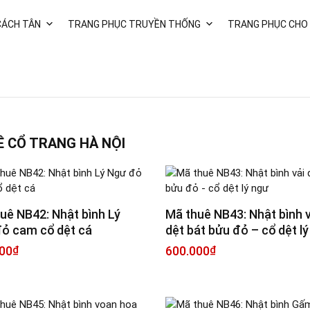
CÁCH TÂN
TRANG PHỤC TRUYỀN THỐNG
TRANG PHỤC CHO
 CỔ TRANG HÀ NỘI
uê NB42: Nhật bình Lý
Mã thuê NB43: Nhật bình v
ỏ cam cổ dệt cá
dệt bát bửu đỏ – cổ dệt l
00
₫
600.000
₫