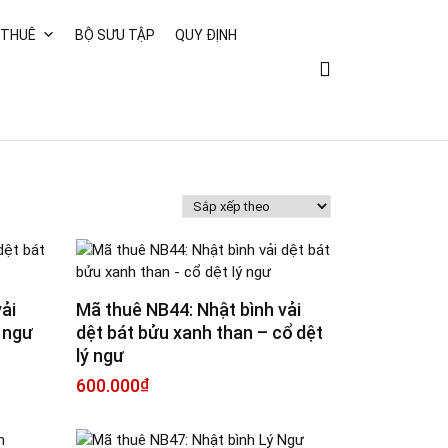
 THUÊ
BỘ SƯU TẬP
QUY ĐỊNH
ải
Mã thuê NB44: Nhật bình vải
ý ngư
dệt bát bửu xanh than – cổ dệt
lý ngư
600.000
₫