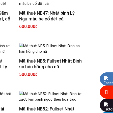
 Gấm
Mã thuê NB47: Nhật bình Lý
t, cổ
Ngư màu be cổ dệt cá
600.000
₫
ật
Mã thuê NB5: Fullset Nhật Bình
t Lý
sa hàn hồng cho nữ
500.000
₫
Facebook Messenger
Instagram
Tiktok
ải
Mã thuê NB52: Fullset Nhật