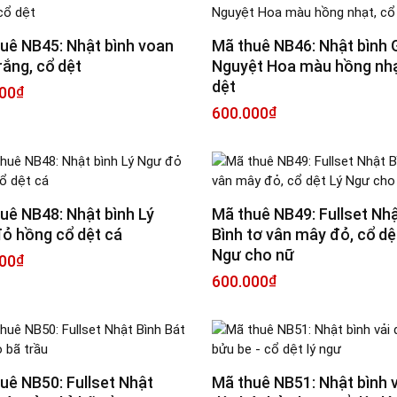
uê NB45: Nhật bình voan
Mã thuê NB46: Nhật bình
rắng, cổ dệt
Nguyệt Hoa màu hồng nhạ
dệt
00
₫
600.000
₫
uê NB48: Nhật bình Lý
Mã thuê NB49: Fullset Nh
ỏ hồng cổ dệt cá
Bình tơ vân mây đỏ, cổ dệ
Ngư cho nữ
00
₫
600.000
₫
uê NB50: Fullset Nhật
Mã thuê NB51: Nhật bình v