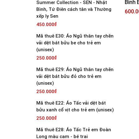
Bình 
Summer Collection - SEN - Nhật
Bình, Tứ Điên cách tân và Thường
600.0
xếp ly Sen
450.000
₫
Mã thuê E30: Áo Ngũ thân tay chẽn
vải dệt bát bửu be cho trẻ em
(unisex)
250.000
₫
Mã thuê E29: Áo Ngũ thân tay chẽn
vải dệt bát bửu đỏ cho trẻ em
(unisex)
250.000
₫
Mã thuê E22: Áo Tấc vải dệt bát
bửu xanh cổ vịt cho trẻ em (unisex)
250.000
₫
Mã thuê E28: Áo Tấc Trẻ em Đoàn
Long màu cam - bé trai