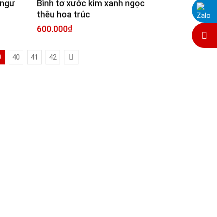
 ngư
Bình tơ xước kim xanh ngọc
Zalo Chat
thêu hoa trúc
600.000
₫
May đồ: 0985831314
9
40
41
42