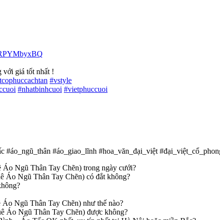
4HRPYMbyxBQ
với giá tốt nhất !
etcophuccachtan
#
vstyle
ccuoi
#
nhatbinhcuoi
#
vietphuccuoi
c #áo_ngũ_thân #áo_giao_lĩnh #hoa_văn_đại_việt #đại_việt_cổ_phon
uê Áo Ngũ Thân Tay Chẽn) trong ngày cưới?
huê Áo Ngũ Thân Tay Chẽn) có đắt không?
không?
huê Áo Ngũ Thân Tay Chẽn) như thế nào?
thuê Áo Ngũ Thân Tay Chẽn) được không?