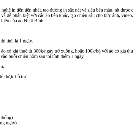
nghệ in tiên tiến nhất, tạo đường in sắc nét và siêu bền màu, rất được
g và dễ phân biệt với các áo bên khác, tạo chiều sâu cho bức ảnh, video.
 hiệu của áo Nhật Bình.
hì tính là 1 ngày.
 với áo có giá thuê từ 300k/ngày trở xuống, hoặc 100k/bộ với áo 
vào buổi chiều hôm sau thì tính thêm 1 ngày
ầu.
để được hỗ trợ
 thống)
àng ngày)