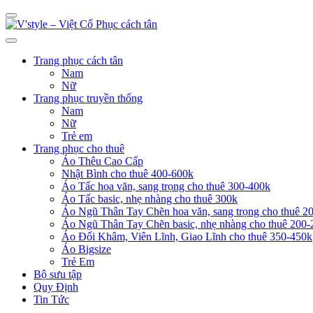
Trang phục cách tân
Nam
Nữ
Trang phục truyền thống
Nam
Nữ
Trẻ em
Trang phục cho thuê
Áo Thêu Cao Cấp
Nhật Bình cho thuê 400-600k
Áo Tấc hoa văn, sang trọng cho thuê 300-400k
Áo Tấc basic, nhẹ nhàng cho thuê 300k
Áo Ngũ Thân Tay Chẽn hoa văn, sang trọng cho thuê 2
Áo Ngũ Thân Tay Chẽn basic, nhẹ nhàng cho thuê 200-
Áo Đối Khâm, Viên Lĩnh, Giao Lĩnh cho thuê 350-450k
Áo Bigsize
Trẻ Em
Bộ sưu tập
Quy Định
Tin Tức