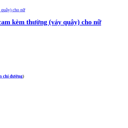
cam kèm thường (váy quây) cho nữ
 chỉ đường
)