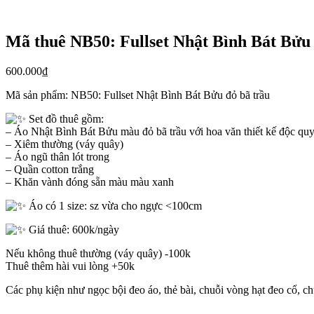
Mã thuê NB50: Fullset Nhật Bình Bát Bửu 
600.000
₫
Mã sản phẩm:
NB50: Fullset Nhật Bình Bát Bửu đỏ bã trầu
Set đồ thuê gồm:
– Áo Nhật Bình Bát Bửu màu đỏ bã trầu với hoa văn thiết kế độc quyền,
– Xiêm thường (váy quây)
– Áo ngũ thân lót trong
– Quần cotton trắng
– Khăn vành đóng sẵn màu màu xanh
Áo có 1 size: sz vừa cho ngực <100cm
Giá thuê: 600k/ngày
Nếu không thuê thường (váy quây) -100k
Thuê thêm hài vui lòng +50k
Các phụ kiện như ngọc bội đeo áo, thẻ bài, chuỗi vòng hạt đeo cổ, c