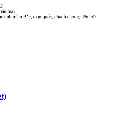
g?
 mẫu mã?
ác tỉnh miền Bắc, toàn quốc, nhanh chóng, tiện lợi?
t)