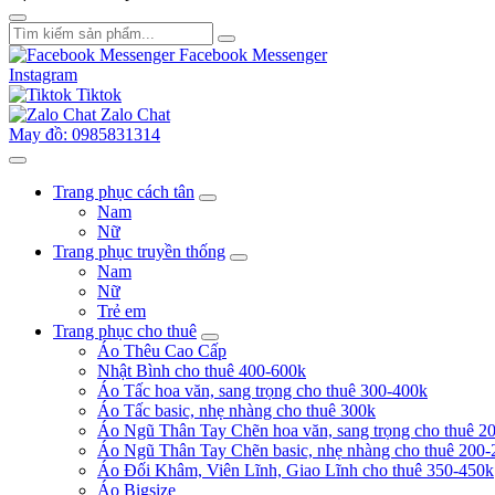
Facebook Messenger
Instagram
Tiktok
Zalo Chat
May đồ: 0985831314
Trang phục cách tân
Nam
Nữ
Trang phục truyền thống
Nam
Nữ
Trẻ em
Trang phục cho thuê
Áo Thêu Cao Cấp
Nhật Bình cho thuê 400-600k
Áo Tấc hoa văn, sang trọng cho thuê 300-400k
Áo Tấc basic, nhẹ nhàng cho thuê 300k
Áo Ngũ Thân Tay Chẽn hoa văn, sang trọng cho thuê 2
Áo Ngũ Thân Tay Chẽn basic, nhẹ nhàng cho thuê 200-
Áo Đối Khâm, Viên Lĩnh, Giao Lĩnh cho thuê 350-450k
Áo Bigsize