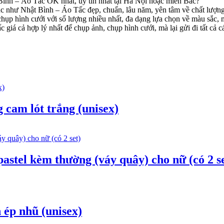
 Bình – Áo Tấc OK nhất, uy tín nhất tại Hà Nội hoặc miền Bắc?
ục như Nhật Bình – Áo Tấc đẹp, chuẩn, lâu năm, yên tâm về chất lượn
hụp hình cưới với số lượng nhiều nhất, đa dạng lựa chọn về màu sắc,
giá cả hợp lý nhất để chụp ảnh, chụp hình cưới, mà lại gửi đi tất cả c
 cam lót trắng (unisex)
astel kèm thường (váy quây) cho nữ (có 2 se
 ép nhũ (unisex)