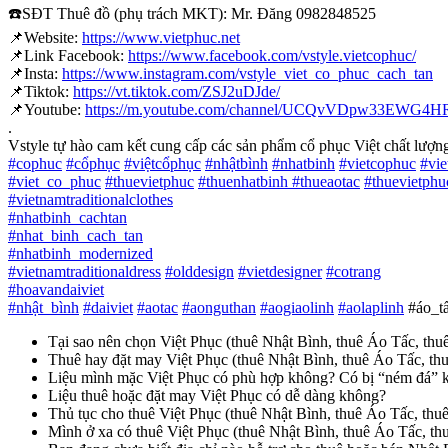
☎️
SĐT Thuê đồ (phụ trách MKT): Mr. Đăng 0982848525
📌
Website:
https://www.vietphuc.net
📌
Link Facebook:
https://www.facebook.com/vstyle.vietcophuc/
📌
Insta:
https://www.instagram.com/vstyle_viet_co_phuc_cach_tan
📌
Tiktok:
https://vt.tiktok.com/ZSJ2uDJde/
📌
Youtube:
https://m.youtube.com/channel/UCQvVDpw33EWG
.
Vstyle tự hào cam kết cung cấp các sản phẩm cổ phục Việt chất lượng 
#
cophuc
#
cổphục
#
việtcổphục
#
nhậtbình
#
nhatbinh
#
vietcophuc
#
vi
#
viet_co_phuc
#
thuevietphuc
#
thuenhatbinh
#
thueaotac
#
thuevietphu
#
vietnamtraditionalclothes
#
nhatbinh_cachtan
#
nhat_binh_cach_tan
#
nhatbinh_modernized
#
vietnamtraditionaldress
#
olddesign
#
vietdesigner
#
cotrang
#
hoavandaiviet
#
nhật_bình
#
daiviet
#
aotac
#
aonguthan
#
aogiaolinh
#
aolaplinh
#áo_tấ
Tại sao nên chọn Việt Phục (thuê Nhật Bình, thuê Áo Tấc, th
Thuê hay đặt may Việt Phục (thuê Nhật Bình, thuê Áo Tấc, t
Liệu mình mặc Việt Phục có phù hợp không? Có bị “ném đá” 
Liệu thuê hoặc đặt may Việt Phục có dễ dàng không?
Thủ tục cho thuê Việt Phục (thuê Nhật Bình, thuê Áo Tấc, t
Mình ở xa có thuê Việt Phục (thuê Nhật Bình, thuê Áo Tấc, 