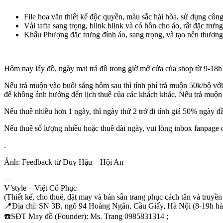
File hoa văn thiết kế độc quyền, màu sắc hài hòa, sử dụng công 
Vải tafta sang trọng, blink blink và có hồn cho áo, rất đặc trưn
Khấu Phượng đăc trưng đính áo, sang trọng, và tạo nên thương
Hôm nay lấy đồ, ngày mai trả đồ trong giờ mở cửa của shop từ 9-18h t
Nếu trả muộn vào buổi sáng hôm sau thì tính phí trả muộn 50k/bộ
để không ảnh hưởng đến lịch thuê của các khách khác. Nếu trả muộn 
Nếu thuê nhiều hơn 1 ngày, thì ngày thứ 2 trở đi tính giá 50% ngày đ
Nếu thuê số lượng nhiều hoặc thuê dài ngày, vui lòng inbox fanpage 
.
Ảnh: Feedback từ Duy Hậu – Hội An
—
V’style – Việt Cổ Phục
(Thiết kế, cho thuê, đặt may và bán sẵn trang phục cách tân và truyền
📍
Địa chỉ: SN 3B, ngõ 94 Hoàng Ngân, Cầu Giấy, Hà Nội (8-19h h
☎️
SĐT May đồ (Founder): Ms. Trang 0985831314 ;