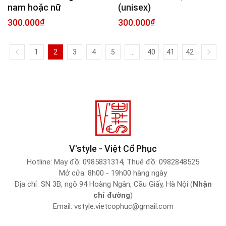
nam hoặc nữ
(unisex)
300.000
₫
300.000
₫
1
2
3
4
5
…
40
41
42
V'style - Việt Cổ Phục
Hotline:
May đồ: 0985831314
,
Thuê đồ: 0982848525
Mở cửa: 8h00 - 19h00 hàng ngày
Địa chỉ: SN 3B, ngõ 94 Hoàng Ngân, Cầu Giấy, Hà Nội (
Nhận
chỉ đường
)
Email:
vstyle.vietcophuc@gmail.com