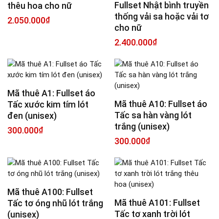
Fullset Nhật bình truyền
thêu hoa cho nữ
thống vải sa hoặc vải tơ
2.050.000
₫
cho nữ
2.400.000
₫
Mã thuê A1: Fullset áo
Mã thuê A10: Fullset áo
Tấc xước kim tím lót
Tấc sa hàn vàng lót
đen (unisex)
trắng (unisex)
300.000
₫
300.000
₫
Mã thuê A100: Fullset
Mã thuê A101: Fullset
Tấc tơ óng nhũ lót trắng
Tấc tơ xanh trời lót
(unisex)