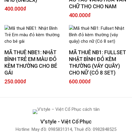
CHỮ THỌ CHO NAM
400.000
₫
400.000
₫
MÃ THUÊ NBE1: NHẬT
MÃ THUÊ NB1: FULLSET
BÌNH TRẺ EM MÀU ĐỎ
NHẬT BÌNH ĐỎ KÈM
KÈM THƯỜNG CHO BÉ
THƯỜNG (VÁY QUÂY)
GÁI
CHO NỮ (CÓ 8 SET)
250.000
₫
600.000
₫
V'style - Việt Cổ Phục
Hotline:
May đồ: 0985831314
,
Thuê đồ: 0982848525