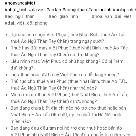
#
hoavandaiviet
#
nhật_bình
#
daiviet
#
aotac
#
aonguthan
#
aogiaolinh
#
aolaplinh
#
#áo_ngũ_thân #áo_giao_lĩnh #hoa_văn_đại_việt
#đại_việt_cổ_phong
Tại sao nên chọn Việt Phục (thuê Nhật Bình, thuê Áo Tấc,
thuê Áo Ngũ Thân Tay Chẽn) trong ngày cưới?
Thuê hay đặt may Việt Phục (thuê Nhật Bình, thuê Áo Tấc,
thuê Áo Ngũ Thân Tay Chẽn) có đắt không?
Liệu mình mặc Việt Phục có phù hợp không? Có bị “ném
đá” không?
Liệu thuê hoặc đặt may Việt Phục có dễ dàng không?
Thủ tục cho thuê Việt Phục (thuê Nhật Bình, thuê Áo Tấc,
thuê Áo Ngũ Thân Tay Chẽn) như thế nào?
Mình ở xa có thuê Việt Phục (thuê Nhật Bình, thuê Áo Tấc,
thuê Áo Ngũ Thân Tay Chẽn) được không?
Bạn đang chưa biết địa chỉ nào hỗ trợ cho thuê hoặc bán
Nhật Bình – Áo Tấc OK nhất, uy tín nhất tại Hà Nội hoặc
miền Bắc?
Bạn đang đau đầu tìm nơi hỗ trợ cho thuê hoặc bán áo
Việt Phục như Nhật Bình – Áo Tấc đẹp, chuẩn, lâu năm, yên