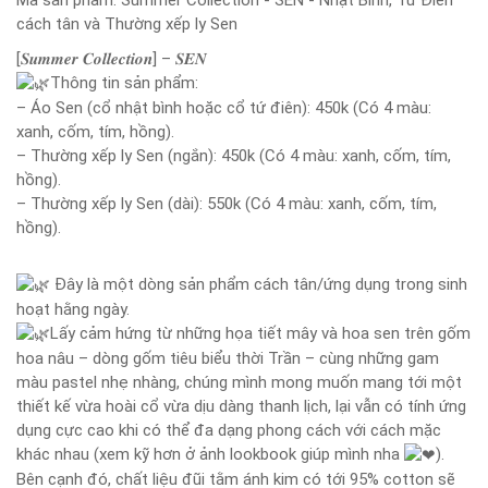
Mã sản phẩm:
Summer Collection - SEN - Nhật Bình, Tứ Điên
cách tân và Thường xếp ly Sen
[𝑺𝒖𝒎𝒎𝒆𝒓 𝑪𝒐𝒍𝒍𝒆𝒄𝒕𝒊𝒐𝒏] – 𝑺𝑬𝑵
Thông tin sản phẩm:
– Áo Sen (cổ nhật bình hoặc cổ tứ điên): 450k (Có 4 màu:
xanh, cốm, tím, hồng).
– Thường xếp ly Sen (ngắn): 450k (Có 4 màu: xanh, cốm, tím,
hồng).
– Thường xếp ly Sen (dài): 550k (Có 4 màu: xanh, cốm, tím,
hồng).
Đây là một dòng sản phẩm cách tân/ứng dụng trong sinh
hoạt hằng ngày.
Lấy cảm hứng từ những họa tiết mây và hoa sen trên gốm
hoa nâu – dòng gốm tiêu biểu thời Trần – cùng những gam
màu pastel nhẹ nhàng, chúng mình mong muốn mang tới một
thiết kế vừa hoài cổ vừa dịu dàng thanh lịch, lại vẫn có tính ứng
dụng cực cao khi có thể đa dạng phong cách với cách mặc
khác nhau (xem kỹ hơn ở ảnh lookbook giúp mình nha
).
Bên cạnh đó, chất liệu đũi tằm ánh kim có tới 95% cotton sẽ