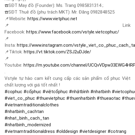
☎️
SĐT May đồ (Founder): Ms. Trang 0985831314 ;
☎️
SĐT Thuê đồ (phụ trách MKT): Mr. Đăng 0982848525
📌
Website:
https://www.vietphuc.net
📌
Link
Facebook:
https://www.facebook.com/vstyle.vietcophuc/
📌
Insta:
https://www.instagram.com/vstyle_viet_co_phuc_cach_t
📌
Tiktok:
https://vt.tiktok.com/ZSJ2uDJde/
📌
Youtube:
https://m.youtube.com/channel/UCQvVDpw33EWG4HR
.
Vstyle tự hào cam kết cung cấp các sản phẩm cổ phục Việt
chất lượng với giá tốt nhất !
#
cophuc
#
cổphục
#
việtcổphục
#
nhậtbình
#
nhatbinh
#
vietcophu
#
viet_co_phuc
#
thuevietphuc
#
thuenhatbinh
#
thueaotac
#
thue
#
vietnamtraditionalclothes
#
nhatbinh_cachtan
#
nhat_binh_cach_tan
#
nhatbinh_modernized
#
vietnamtraditionaldress
#
olddesign
#
vietdesigner
#
cotrang