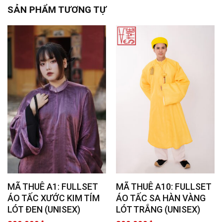
SẢN PHẨM TƯƠNG TỰ
MÃ THUÊ A1: FULLSET
MÃ THUÊ A10: FULLSET
ÁO TẤC XƯỚC KIM TÍM
ÁO TẤC SA HÀN VÀNG
LÓT ĐEN (UNISEX)
LÓT TRẮNG (UNISEX)