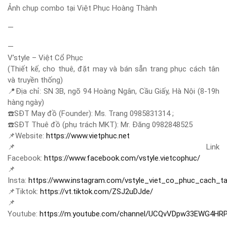
Ảnh chụp combo tại Việt Phục Hoàng Thành
—
—
V’style – Việt Cổ Phục
(Thiết kế, cho thuê, đặt may và bán sẵn trang phục cách tân
và truyền thống)
📍
Địa chỉ: SN 3B, ngõ 94 Hoàng Ngân, Cầu Giấy, Hà Nội (8-19h
hàng ngày)
☎️
SĐT May đồ (Founder): Ms. Trang 0985831314 ;
☎️
SĐT Thuê đồ (phụ trách MKT): Mr. Đăng 0982848525
📌
Website:
https://www.vietphuc.net
📌
Link
Facebook:
https://www.facebook.com/vstyle.vietcophuc/
📌
Insta:
https://www.instagram.com/vstyle_viet_co_phuc_cach_t
📌
Tiktok:
https://vt.tiktok.com/ZSJ2uDJde/
📌
Youtube:
https://m.youtube.com/channel/UCQvVDpw33EWG4HR
.