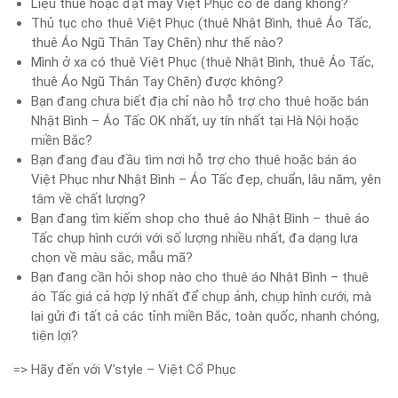
Liệu thuê hoặc đặt may Việt Phục có dễ dàng không?
Thủ tục cho thuê Việt Phục (thuê Nhật Bình, thuê Áo Tấc,
thuê Áo Ngũ Thân Tay Chẽn) như thế nào?
Mình ở xa có thuê Việt Phục (thuê Nhật Bình, thuê Áo Tấc,
thuê Áo Ngũ Thân Tay Chẽn) được không?
Bạn đang chưa biết địa chỉ nào hỗ trợ cho thuê hoặc bán
Nhật Bình – Áo Tấc OK nhất, uy tín nhất tại Hà Nội hoặc
miền Bắc?
Bạn đang đau đầu tìm nơi hỗ trợ cho thuê hoặc bán áo
Việt Phục như Nhật Bình – Áo Tấc đẹp, chuẩn, lâu năm, yên
tâm về chất lượng?
Bạn đang tìm kiếm shop cho thuê áo Nhật Bình – thuê áo
Tấc chụp hình cưới với số lượng nhiều nhất, đa dạng lựa
chọn về màu sắc, mẫu mã?
Bạn đang cần hỏi shop nào cho thuê áo Nhật Bình – thuê
áo Tấc giá cả hợp lý nhất để chụp ảnh, chụp hình cưới, mà
lại gửi đi tất cả các tỉnh miền Bắc, toàn quốc, nhanh chóng,
tiện lợi?
=> Hãy đến với V’style – Việt Cổ Phục