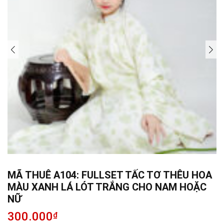
MÃ THUÊ A104: FULLSET TẤC TƠ THÊU HOA
MÀU XANH LÁ LÓT TRẮNG CHO NAM HOẶC
NỮ
300.000
₫