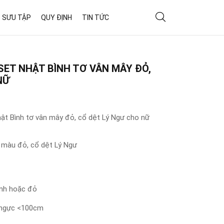
 SƯU TẬP
QUY ĐỊNH
TIN TỨC
SET NHẬT BÌNH TƠ VÂN MÂY ĐỎ,
NỮ
hật Bình tơ vân mây đỏ, cổ dệt Lý Ngư cho nữ
y màu đỏ, cổ dệt Lý Ngư
nh hoặc đỏ
o ngực <100cm