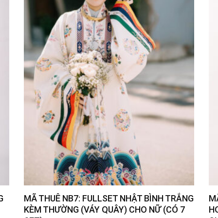
G
MÃ THUÊ NB7: FULLSET NHẬT BÌNH TRẮNG
M
KÈM THƯỜNG (VÁY QUÂY) CHO NỮ (CÓ 7
H