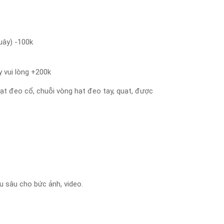
uây) -100k
 vui lòng +200k
ạt đeo cổ, chuỗi vòng hạt đeo tay, quạt, được
u sâu cho bức ảnh, video.