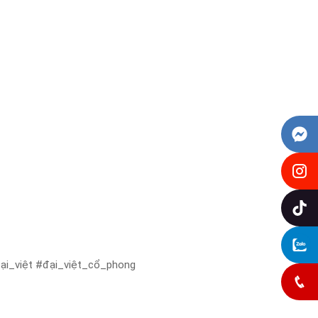
Facebook Messenger
Instagram
Tiktok
Zalo Chat
i_việt #đại_việt_cổ_phong
May đồ: 0985831314