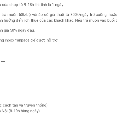
của shop từ 9-18h thì tính là 1 ngày.
 trả muộn 50k/bộ với áo có giá thuê từ 300k/ngày trở xuống, hoặc 
ởng đến lịch thuê của các khách khác. Nếu trả muộn vào buổi ch
ính giá 50% ngày đầu.
lòng inbox fanpage để được hỗ trợ
___
c cách tân và truyền thống)
à Nội (8-19h hàng ngày)