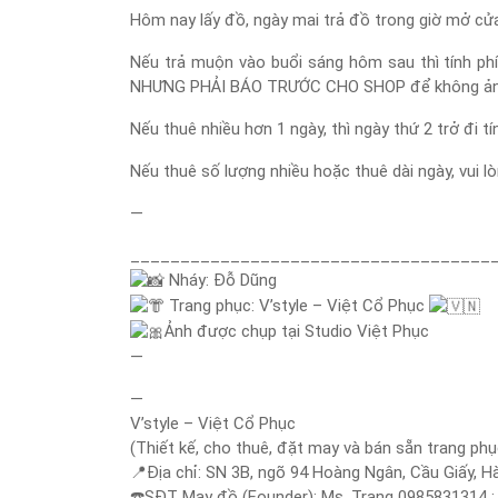
Hôm nay lấy đồ, ngày mai trả đồ trong giờ mở cửa 
Nếu trả muộn vào buổi sáng hôm sau thì tính phí
NHƯNG PHẢI BÁO TRƯỚC CHO SHOP để không ảnh hư
Nếu thuê nhiều hơn 1 ngày, thì ngày thứ 2 trở đi t
Nếu thuê số lượng nhiều hoặc thuê dài ngày, vui 
—
____________________________________
Nháy: Đỗ Dũng
Trang phục: V’style – Việt Cổ Phục
Ảnh được chụp tại Studio Việt Phục
—
—
V’style – Việt Cổ Phục
(Thiết kế, cho thuê, đặt may và bán sẵn trang phụ
📍
Địa chỉ: SN 3B, ngõ 94 Hoàng Ngân, Cầu Giấy, H
☎️
SĐT May đồ (Founder): Ms. Trang 0985831314 ;