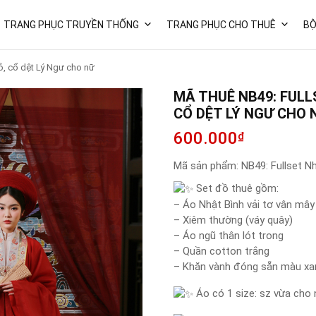
TRANG PHỤC TRUYỀN THỐNG
TRANG PHỤC CHO THUÊ
BỘ
ỏ, cổ dệt Lý Ngư cho nữ
MÃ THUÊ NB49: FULL
CỔ DỆT LÝ NGƯ CHO 
600.000
₫
Mã sản phẩm:
NB49: Fullset N
Set đồ thuê gồm:
– Áo Nhật Bình vải tơ vân mâ
– Xiêm thường (váy quây)
– Áo ngũ thân lót trong
– Quần cotton trắng
– Khăn vành đóng sẵn màu xa
Áo có 1 size: sz vừa ch