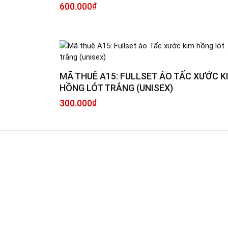
600.000
₫
MÃ THUÊ A15: FULLSET ÁO TẤC XƯỚC K
HỒNG LÓT TRẮNG (UNISEX)
300.000
₫