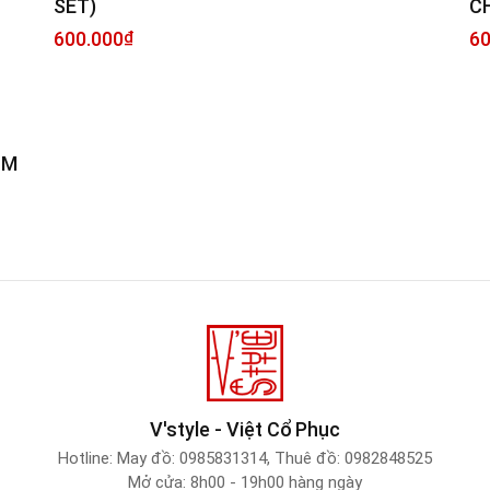
SET)
CH
600.000
₫
60
IM
V'style - Việt Cổ Phục
Hotline:
May đồ: 0985831314
,
Thuê đồ: 0982848525
Mở cửa: 8h00 - 19h00 hàng ngày