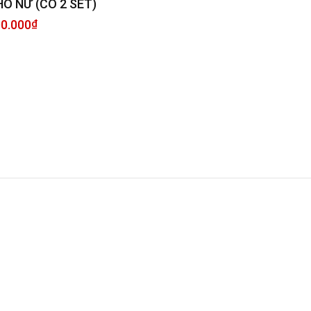
O NỮ (CÓ 2 SET)
0.000
₫