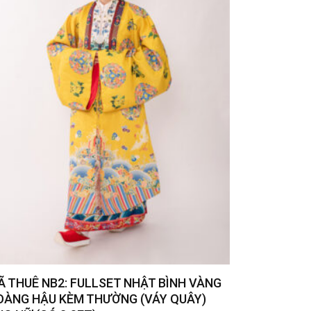
Ã THUÊ NB2: FULLSET NHẬT BÌNH VÀNG
OÀNG HẬU KÈM THƯỜNG (VÁY QUÂY)