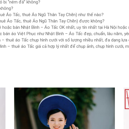
ó bị “ném đá” không?
 không?
thuê Áo Tấc, thuê Áo Ngũ Thân Tay Chẽn) như thế nào?
 thuê Áo Tấc, thuê Áo Ngũ Thân Tay Chẽn) được không?
ê hoặc bán Nhật Bình – Áo Tấc OK nhất, uy tín nhất tại Hà Nội hoặc
c bán áo Việt Phục như Nhật Bình – Áo Tấc đẹp, chuẩn, lâu năm, yê
 – thuê áo Tấc chụp hình cưới với số lượng nhiều nhất, đa dạng lự
h – thuê áo Tấc giá cả hợp lý nhất để chụp ảnh, chụp hình cưới, mà 