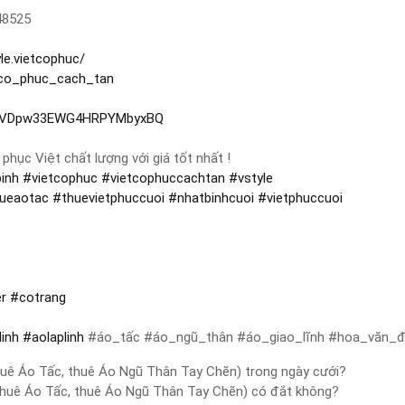
48525
le.vietcophuc/
_co_phuc_cach_tan
CQvVDpw33EWG4HRPYMbyxBQ
hục Việt chất lượng với giá tốt nhất !
inh
#
vietcophuc
#
vietcophuccachtan
#
vstyle
hueaotac
#
thuevietphuccuoi
#
nhatbinhcuoi
#
vietphuccuoi
er
#
cotrang
linh
#
aolaplinh
#áo_tấc #áo_ngũ_thân #áo_giao_lĩnh #hoa_văn_đạ
thuê Áo Tấc, thuê Áo Ngũ Thân Tay Chẽn) trong ngày cưới?
 thuê Áo Tấc, thuê Áo Ngũ Thân Tay Chẽn) có đắt không?