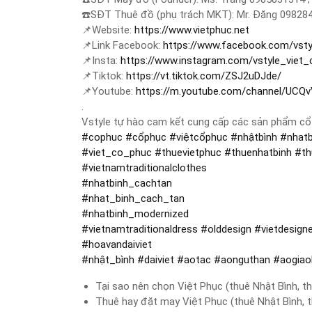
☎️
SĐT Thuê đồ (phụ trách MKT): Mr. Đăng 09828
📌
Website:
https://www.vietphuc.net
📌
Link Facebook:
https://www.facebook.com/vsty
📌
Insta:
https://www.instagram.com/vstyle_viet
📌
Tiktok:
https://vt.tiktok.com/ZSJ2uDJde/
📌
Youtube:
https://m.youtube.com/channel/U
.
Vstyle tự hào cam kết cung cấp các sản phẩm cổ p
#
cophuc
#
cổphục
#
việtcổphục
#
nhậtbình
#
nhatb
#
viet_co_phuc
#
thuevietphuc
#
thuenhatbinh
#
t
#
vietnamtraditionalclothes
#
nhatbinh_cachtan
#
nhat_binh_cach_tan
#
nhatbinh_modernized
#
vietnamtraditionaldress
#
olddesign
#
vietdesign
#
hoavandaiviet
#
nhật_bình
#
daiviet
#
aotac
#
aonguthan
#
aogiao
Tại sao nên chọn Việt Phục (thuê Nhật Bình, 
Thuê hay đặt may Việt Phục (thuê Nhật Bình,