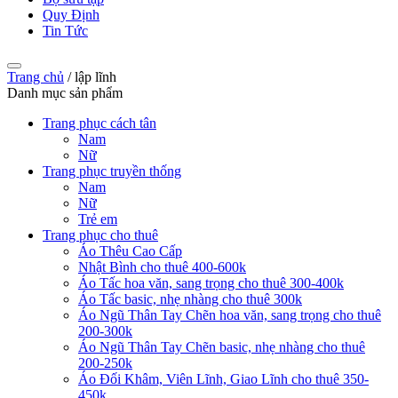
Quy Định
Tin Tức
Trang chủ
/
lập lĩnh
Danh mục sản phẩm
Trang phục cách tân
Nam
Nữ
Trang phục truyền thống
Nam
Nữ
Trẻ em
Trang phục cho thuê
Áo Thêu Cao Cấp
Nhật Bình cho thuê 400-600k
Áo Tấc hoa văn, sang trọng cho thuê 300-400k
Áo Tấc basic, nhẹ nhàng cho thuê 300k
Áo Ngũ Thân Tay Chẽn hoa văn, sang trọng cho thuê
200-300k
Áo Ngũ Thân Tay Chẽn basic, nhẹ nhàng cho thuê
200-250k
Áo Đối Khâm, Viên Lĩnh, Giao Lĩnh cho thuê 350-
450k