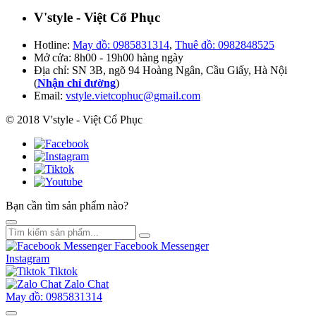
V'style - Việt Cổ Phục
Hotline:
May đồ: 0985831314
,
Thuê đồ: 0982848525
Mở cửa: 8h00 - 19h00 hàng ngày
Địa chỉ: SN 3B, ngõ 94 Hoàng Ngân, Cầu Giấy, Hà Nội
(
Nhận chỉ đường
)
Email:
vstyle.vietcophuc@gmail.com
© 2018 V'style - Việt Cổ Phục
Bạn cần tìm sản phẩm nào?
Facebook Messenger
Instagram
Tiktok
Zalo Chat
May đồ: 0985831314