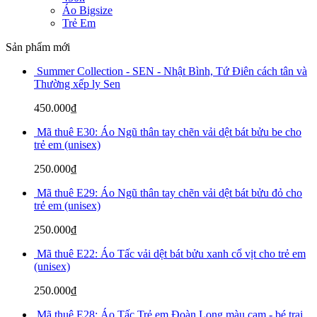
Áo Bigsize
Trẻ Em
Sản phẩm mới
Summer Collection - SEN - Nhật Bình, Tứ Điên cách tân và
Thường xếp ly Sen
450.000
₫
Mã thuê E30: Áo Ngũ thân tay chẽn vải dệt bát bửu be cho
trẻ em (unisex)
250.000
₫
Mã thuê E29: Áo Ngũ thân tay chẽn vải dệt bát bửu đỏ cho
trẻ em (unisex)
250.000
₫
Mã thuê E22: Áo Tấc vải dệt bát bửu xanh cổ vịt cho trẻ em
(unisex)
250.000
₫
Mã thuê E28: Áo Tấc Trẻ em Đoàn Long màu cam - bé trai