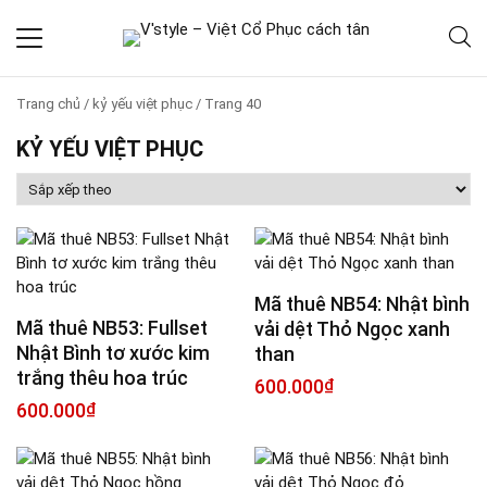
Trang chủ
/
kỷ yếu việt phục
/
Trang 40
KỶ YẾU VIỆT PHỤC
Mã thuê NB54: Nhật bình
Mã thuê NB53: Fullset
vải dệt Thỏ Ngọc xanh
Nhật Bình tơ xước kim
than
trắng thêu hoa trúc
600.000
₫
600.000
₫