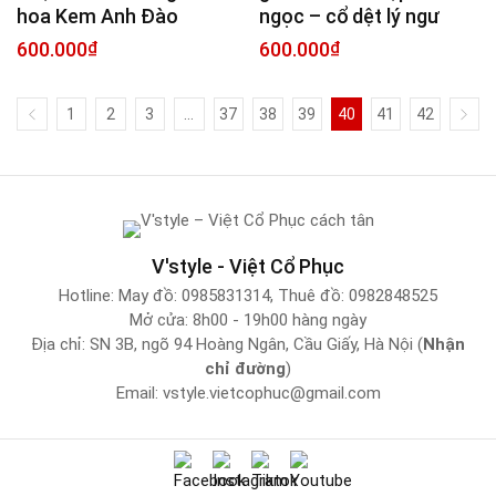
hoa Kem Anh Đào
ngọc – cổ dệt lý ngư
600.000
₫
600.000
₫
1
2
3
…
37
38
39
40
41
42
V'style - Việt Cổ Phục
Hotline:
May đồ: 0985831314
,
Thuê đồ: 0982848525
Mở cửa: 8h00 - 19h00 hàng ngày
Địa chỉ: SN 3B, ngõ 94 Hoàng Ngân, Cầu Giấy, Hà Nội (
Nhận
chỉ đường
)
Email:
vstyle.vietcophuc@gmail.com