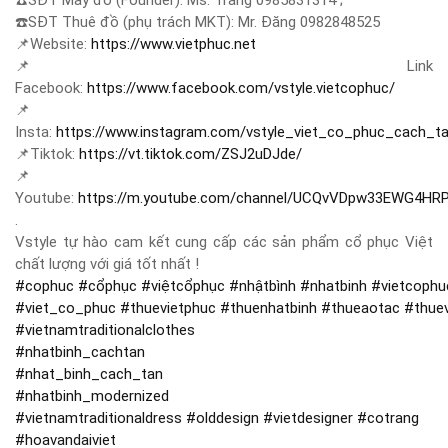
☎️
SĐT May đồ (Founder): Ms. Trang 0985831314 ;
☎️
SĐT Thuê đồ (phụ trách MKT): Mr. Đăng 0982848525
📌
Website:
https://www.vietphuc.net
📌
Link
Facebook:
https://www.facebook.com/vstyle.vietcophuc/
📌
Insta:
https://www.instagram.com/vstyle_viet_co_phuc_cach_t
📌
Tiktok:
https://vt.tiktok.com/ZSJ2uDJde/
📌
Youtube:
https://m.youtube.com/channel/UCQvVDpw33EWG4HR
.
Vstyle tự hào cam kết cung cấp các sản phẩm cổ phục Việt
chất lượng với giá tốt nhất !
#
cophuc
#
cổphục
#
việtcổphục
#
nhậtbình
#
nhatbinh
#
vietcophu
#
viet_co_phuc
#
thuevietphuc
#
thuenhatbinh
#
thueaotac
#
thue
#
vietnamtraditionalclothes
#
nhatbinh_cachtan
#
nhat_binh_cach_tan
#
nhatbinh_modernized
#
vietnamtraditionaldress
#
olddesign
#
vietdesigner
#
cotrang
#
hoavandaiviet