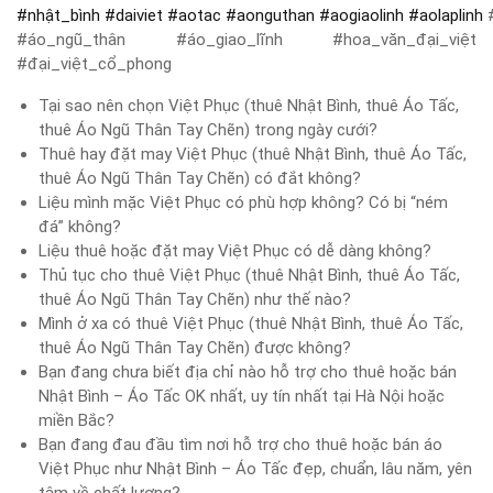
#
nhật_bình
#
daiviet
#
aotac
#
aonguthan
#
aogiaolinh
#
aolaplinh
#
#áo_ngũ_thân #áo_giao_lĩnh #hoa_văn_đại_việt
#đại_việt_cổ_phong
Tại sao nên chọn Việt Phục (thuê Nhật Bình, thuê Áo Tấc,
thuê Áo Ngũ Thân Tay Chẽn) trong ngày cưới?
Thuê hay đặt may Việt Phục (thuê Nhật Bình, thuê Áo Tấc,
thuê Áo Ngũ Thân Tay Chẽn) có đắt không?
Liệu mình mặc Việt Phục có phù hợp không? Có bị “ném
đá” không?
Liệu thuê hoặc đặt may Việt Phục có dễ dàng không?
Thủ tục cho thuê Việt Phục (thuê Nhật Bình, thuê Áo Tấc,
thuê Áo Ngũ Thân Tay Chẽn) như thế nào?
Mình ở xa có thuê Việt Phục (thuê Nhật Bình, thuê Áo Tấc,
thuê Áo Ngũ Thân Tay Chẽn) được không?
Bạn đang chưa biết địa chỉ nào hỗ trợ cho thuê hoặc bán
Nhật Bình – Áo Tấc OK nhất, uy tín nhất tại Hà Nội hoặc
miền Bắc?
Bạn đang đau đầu tìm nơi hỗ trợ cho thuê hoặc bán áo
Việt Phục như Nhật Bình – Áo Tấc đẹp, chuẩn, lâu năm, yên