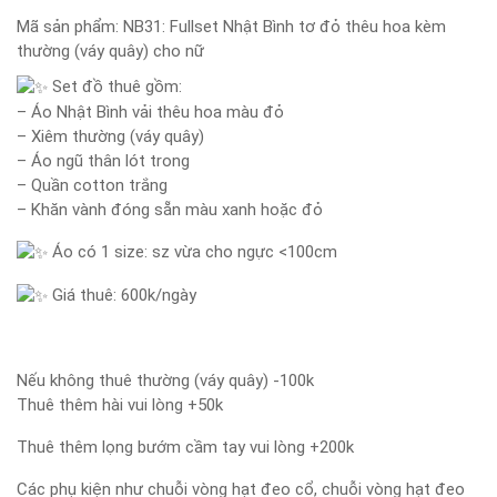
Mã sản phẩm:
NB31: Fullset Nhật Bình tơ đỏ thêu hoa kèm
thường (váy quây) cho nữ
Set đồ thuê gồm:
– Áo Nhật Bình vải thêu hoa màu đỏ
– Xiêm thường (váy quây)
– Áo ngũ thân lót trong
– Quần cotton trắng
– Khăn vành đóng sẵn màu xanh hoặc đỏ
Áo có 1 size: sz vừa cho ngực <100cm
Giá thuê: 600k/ngày
Nếu không thuê thường (váy quây) -100k
Thuê thêm hài vui lòng +50k
Thuê thêm lọng bướm cầm tay vui lòng +200k
Các phụ kiện như chuỗi vòng hạt đeo cổ, chuỗi vòng hạt đeo