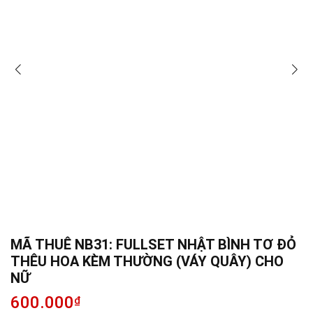
MÃ THUÊ NB31: FULLSET NHẬT BÌNH TƠ ĐỎ
THÊU HOA KÈM THƯỜNG (VÁY QUÂY) CHO
NỮ
600.000
₫