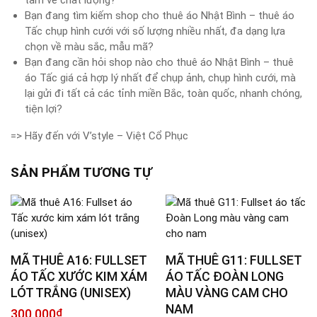
tâm về chất lượng?
Bạn đang tìm kiếm shop cho thuê áo Nhật Bình – thuê áo
Tấc chụp hình cưới với số lượng nhiều nhất, đa dạng lựa
chọn về màu sắc, mẫu mã?
Bạn đang cần hỏi shop nào cho thuê áo Nhật Bình – thuê
áo Tấc giá cả hợp lý nhất để chụp ảnh, chụp hình cưới, mà
lại gửi đi tất cả các tỉnh miền Bắc, toàn quốc, nhanh chóng,
tiện lợi?
=> Hãy đến với V’style – Việt Cổ Phục
SẢN PHẨM TƯƠNG TỰ
MÃ THUÊ A16: FULLSET
MÃ THUÊ G11: FULLSET
ÁO TẤC XƯỚC KIM XÁM
ÁO TẤC ĐOÀN LONG
LÓT TRẮNG (UNISEX)
MÀU VÀNG CAM CHO
NAM
300.000
₫