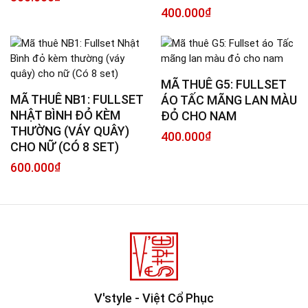
400.000
₫
MÃ THUÊ G5: FULLSET
MÃ THUÊ NB1: FULLSET
ÁO TẤC MÃNG LAN MÀU
NHẬT BÌNH ĐỎ KÈM
ĐỎ CHO NAM
THƯỜNG (VÁY QUÂY)
400.000
₫
CHO NỮ (CÓ 8 SET)
600.000
₫
V'style - Việt Cổ Phục