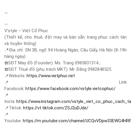
—
—
V’style – Việt Cổ Phục
(Thiết kế, cho thuê, đặt may và bán sẵn trang phục cách tân
và truyền thống)
📍
Địa chỉ: SN 3B, ngõ 94 Hoàng Ngân, Cầu Giấy, Hà Nội (8-19h
hàng ngày)
☎️
SĐT May đồ (Founder): Ms. Trang 0985831314 ;
☎️
SĐT Thuê đồ (phụ trách MKT): Mr. Đăng 0982848525
📌
Website:
https://www.vietphuc.net
📌
Link
Facebook:
https://www.facebook.com/vstyle.vietcophuc/
📌
Insta:
https://www.instagram.com/vstyle_viet_co_phuc_cach_t
📌
Tiktok:
https://vt.tiktok.com/ZSJ2uDJde/
📌
Youtube:
https://m.youtube.com/channel/UCQvVDpw33EWG4HR
.