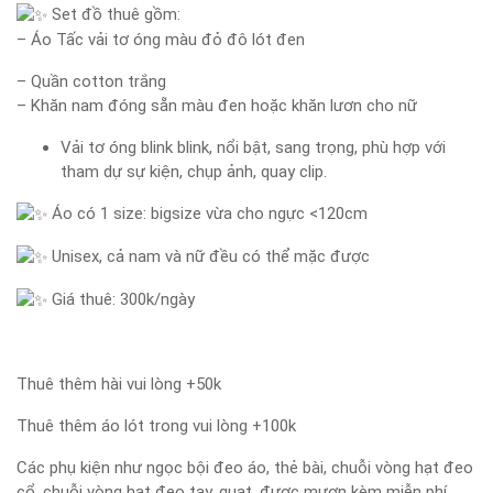
Set đồ thuê gồm:
– Áo Tấc vải tơ óng màu đỏ đô lót đen
– Quần cotton trắng
– Khăn nam đóng sẵn màu đen hoặc khăn lươn cho nữ
Vải tơ óng blink blink, nổi bật, sang trọng, phù hợp với
tham dự sự kiện, chụp ảnh, quay clip.
Áo có 1 size: bigsize vừa cho ngực <120cm
Unisex, cả nam và nữ đều có thể mặc được
Giá thuê: 300k/ngày
Thuê thêm hài vui lòng +50k
Thuê thêm áo lót trong vui lòng +100k
Các phụ kiện như ngọc bội đeo áo, thẻ bài, chuỗi vòng hạt đeo
cổ, chuỗi vòng hạt đeo tay, quạt, được mượn kèm miễn phí