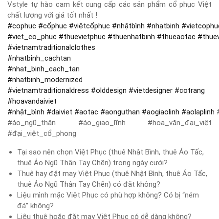
Vstyle tự hào cam kết cung cấp các sản phẩm cổ phục Việt
chất lượng với giá tốt nhất !
#
cophuc
#
cổphục
#
việtcổphục
#
nhậtbình
#
nhatbinh
#
vietcophu
#
viet_co_phuc
#
thuevietphuc
#
thuenhatbinh
#
thueaotac
#
thue
#
vietnamtraditionalclothes
#
nhatbinh_cachtan
#
nhat_binh_cach_tan
#
nhatbinh_modernized
#
vietnamtraditionaldress
#
olddesign
#
vietdesigner
#
cotrang
#
hoavandaiviet
#
nhật_bình
#
daiviet
#
aotac
#
aonguthan
#
aogiaolinh
#
aolaplinh
#
#áo_ngũ_thân #áo_giao_lĩnh #hoa_văn_đại_việt
#đại_việt_cổ_phong
Tại sao nên chọn Việt Phục (thuê Nhật Bình, thuê Áo Tấc,
thuê Áo Ngũ Thân Tay Chẽn) trong ngày cưới?
Thuê hay đặt may Việt Phục (thuê Nhật Bình, thuê Áo Tấc,
thuê Áo Ngũ Thân Tay Chẽn) có đắt không?
Liệu mình mặc Việt Phục có phù hợp không? Có bị “ném
đá” không?
Liệu thuê hoặc đặt may Việt Phục có dễ dàng không?