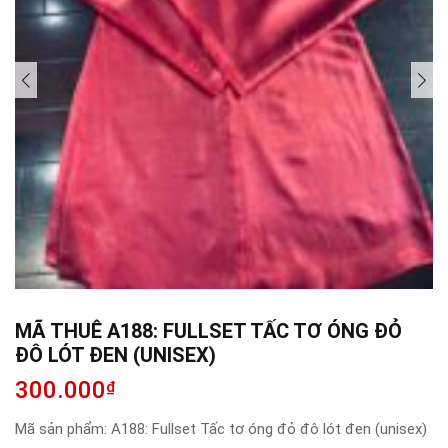
MÃ THUÊ A188: FULLSET TẤC TƠ ÓNG ĐỎ
ĐÔ LÓT ĐEN (UNISEX)
300.000
₫
Mã sản phẩm:
A188: Fullset Tấc tơ óng đỏ đô lót đen (unisex)