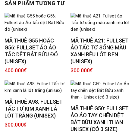
SẢN PHẨM TƯƠNG TỰ
MÃ THUÊ G55 HOẶC
MÃ THUÊ A21: FULLSET
G56: FULLSET ÁO ÁO
ÁO TẤC TƠ SỐNG MÀU
TẤC DỆT BÁT BỬU ĐỎ
XANH RÊU LÓT ĐEN
(UNISEX)
(UNISEX)
400.000
₫
300.000
₫
MÃ THUÊ A98: FULLSET
MÃ THUÊ G50: FULLSET
TẤC TƠ KIM XANH LÁ
ÁO ÁO TAY CHẼN DỆT
LÓT TRẮNG (UNISEX)
BÁT BỬU XANH THAN –
300.000
₫
UNISEX (CÓ 3 SIZE)