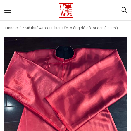
Trang chủ
/
Mã thuê A188: Fullset Tấc tơ óng đỏ đô lót đen (unisex)