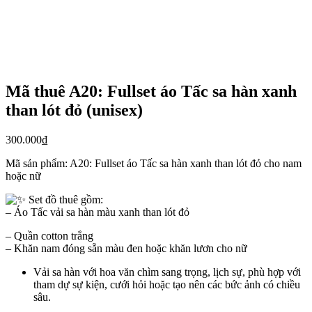
Mã thuê A20: Fullset áo Tấc sa hàn xanh
than lót đỏ (unisex)
300.000
₫
Mã sản phẩm:
A20: Fullset áo Tấc sa hàn xanh than lót đỏ cho nam
hoặc nữ
Set đồ thuê gồm:
– Áo Tấc vải sa hàn màu xanh than lót đỏ
– Quần cotton trắng
– Khăn nam đóng sẵn màu đen hoặc khăn lươn cho nữ
Vải sa hàn với hoa văn chìm sang trọng, lịch sự, phù hợp với
tham dự sự kiện, cưới hỏi hoặc tạo nên các bức ảnh có chiều
sâu.