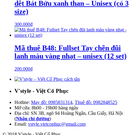
dệt Bát Bửu xanh than – Unisex (có 3
size)
300.000
₫
Mã thuê B48: Fullset Tay chẽn đũi
lanh màu vàng nhạt – unisex (12 set)
200.000
₫
V'style - Việt Cổ Phục
Hotline:
May đồ: 0985831314
,
Thuê đồ: 0982848525
Mở cửa: 8h00 - 19h00 hàng ngày
Địa chỉ: SN 3B, ngõ 94 Hoàng Ngân, Cầu Giấy, Hà Nội
(
Nhận chỉ đường
)
Email:
vstyle.vietcophuc@gmail.com
© 2018 V'style - Việt Cổ Phục