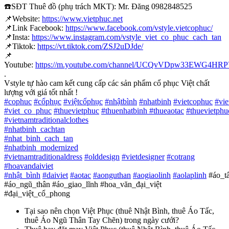
☎️
SĐT Thuê đồ (phụ trách MKT): Mr. Đăng 0982848525
📌
Website:
https://www.vietphuc.net
📌
Link Facebook:
https://www.facebook.com/vstyle.vietcophuc/
📌
Insta:
https://www.instagram.com/vstyle_viet_co_phuc_cach_tan
📌
Tiktok:
https://vt.tiktok.com/ZSJ2uDJde/
📌
Youtube:
https://m.youtube.com/channel/UCQvVDpw33EWG4H
.
Vstyle tự hào cam kết cung cấp các sản phẩm cổ phục Việt chất
lượng với giá tốt nhất !
#
cophuc
#
cổphục
#
việtcổphục
#
nhậtbình
#
nhatbinh
#
vietcophuc
#
vi
#
viet_co_phuc
#
thuevietphuc
#
thuenhatbinh
#
thueaotac
#
thuevietphu
#
vietnamtraditionalclothes
#
nhatbinh_cachtan
#
nhat_binh_cach_tan
#
nhatbinh_modernized
#
vietnamtraditionaldress
#
olddesign
#
vietdesigner
#
cotrang
#
hoavandaiviet
#
nhật_bình
#
daiviet
#
aotac
#
aonguthan
#
aogiaolinh
#
aolaplinh
#áo_t
#áo_ngũ_thân #áo_giao_lĩnh #hoa_văn_đại_việt
#đại_việt_cổ_phong
Tại sao nên chọn Việt Phục (thuê Nhật Bình, thuê Áo Tấc,
thuê Áo Ngũ Thân Tay Chẽn) trong ngày cưới?