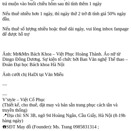
trả muộn vào buổi chiều hôm sau thì tính thêm 1 ngày
Nếu thuê nhiều hơn 1 ngày, thì ngày thứ 2 trở đi tính giá 50% ngày
đầu.
Nếu thuê số lượng nhiều hoặc thuê dài ngày, vui lòng inbox fanpage
để được hỗ trợ
Ảnh: Mr&Mrs Bách Khoa – Việt Phục Hoàng Thành. Áo nữ từ
Dingo Đông Dương. Sự kiện tổ chức bởi Ban Văn nghệ Thể thao –
Đoàn Đại học Bách khoa Hà Nội
Ảnh cưới chị HaDi tại Văn Miếu
—
—
V’style – Việt Cổ Phục
(Thiết kế, cho thuê, đặt may và bán sẵn trang phục cách tân và
truyền thống)
📍
Địa chỉ: SN 3B, ngõ 94 Hoàng Ngân, Cầu Giấy, Hà Nội (8-19h
hàng ngày)
☎️
SĐT May đồ (Founder): Ms. Trang 0985831314 ;