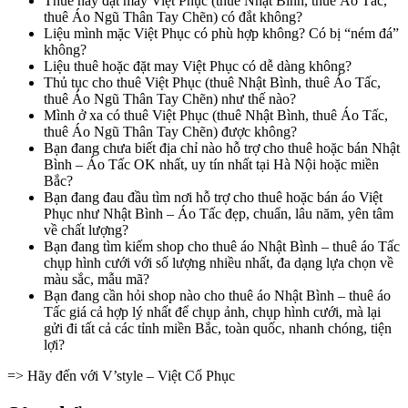
Thuê hay đặt may Việt Phục (thuê Nhật Bình, thuê Áo Tấc,
thuê Áo Ngũ Thân Tay Chẽn) có đắt không?
Liệu mình mặc Việt Phục có phù hợp không? Có bị “ném đá”
không?
Liệu thuê hoặc đặt may Việt Phục có dễ dàng không?
Thủ tục cho thuê Việt Phục (thuê Nhật Bình, thuê Áo Tấc,
thuê Áo Ngũ Thân Tay Chẽn) như thế nào?
Mình ở xa có thuê Việt Phục (thuê Nhật Bình, thuê Áo Tấc,
thuê Áo Ngũ Thân Tay Chẽn) được không?
Bạn đang chưa biết địa chỉ nào hỗ trợ cho thuê hoặc bán Nhật
Bình – Áo Tấc OK nhất, uy tín nhất tại Hà Nội hoặc miền
Bắc?
Bạn đang đau đầu tìm nơi hỗ trợ cho thuê hoặc bán áo Việt
Phục như Nhật Bình – Áo Tấc đẹp, chuẩn, lâu năm, yên tâm
về chất lượng?
Bạn đang tìm kiếm shop cho thuê áo Nhật Bình – thuê áo Tấc
chụp hình cưới với số lượng nhiều nhất, đa dạng lựa chọn về
màu sắc, mẫu mã?
Bạn đang cần hỏi shop nào cho thuê áo Nhật Bình – thuê áo
Tấc giá cả hợp lý nhất để chụp ảnh, chụp hình cưới, mà lại
gửi đi tất cả các tỉnh miền Bắc, toàn quốc, nhanh chóng, tiện
lợi?
=> Hãy đến với V’style – Việt Cổ Phục