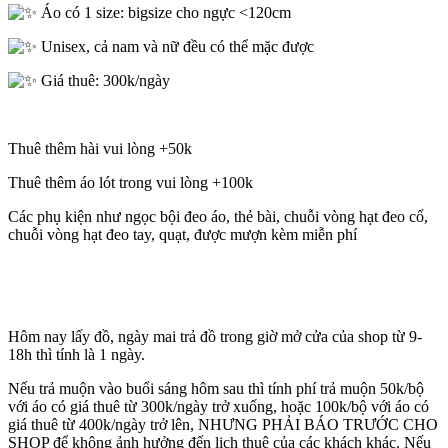
Áo có 1 size: bigsize cho ngực <120cm
Unisex, cả nam và nữ đều có thể mặc được
Giá thuê: 300k/ngày
Thuê thêm hài vui lòng +50k
Thuê thêm áo lót trong vui lòng +100k
Các phụ kiện như ngọc bội đeo áo, thẻ bài, chuỗi vòng hạt đeo cổ,
chuỗi vòng hạt đeo tay, quạt, được mượn kèm miễn phí
Hôm nay lấy đồ, ngày mai trả đồ trong giờ mở cửa của shop từ 9-
18h thì tính là 1 ngày.
Nếu trả muộn vào buổi sáng hôm sau thì tính phí trả muộn 50k/bộ
với áo có giá thuê từ 300k/ngày trở xuống, hoặc 100k/bộ với áo có
giá thuê từ 400k/ngày trở lên, NHƯNG PHẢI BÁO TRƯỚC CHO
SHOP để không ảnh hưởng đến lịch thuê của các khách khác. Nếu