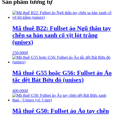
Sản phẩm tương tự
Mã thuê B22: Fullset áo Ngũ thân tay
chẽn sa hàn xanh cổ vịt lót trắng
(unisex)
250.000
₫
Mã thuê G55 hoặc G56: Fullset áo Áo
tấc dệt Bát Bửu đỏ (unisex)
400.000
₫
Mã thuê G50: Fullset áo Áo tay chẽn