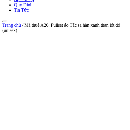
Quy Định
Tin Tức
Trang chủ
/
Mã thuê A20: Fullset áo Tấc sa hàn xanh than lót đỏ
(unisex)