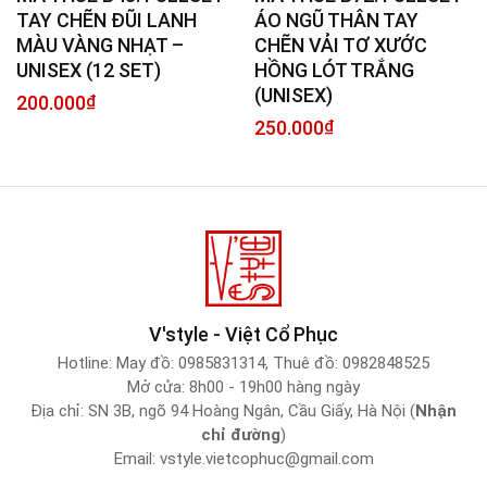
TAY CHẼN ĐŨI LANH
ÁO NGŨ THÂN TAY
MÀU VÀNG NHẠT –
CHẼN VẢI TƠ XƯỚC
UNISEX (12 SET)
HỒNG LÓT TRẮNG
(UNISEX)
200.000
₫
250.000
₫
V'style - Việt Cổ Phục
Hotline:
May đồ: 0985831314
,
Thuê đồ: 0982848525
Mở cửa: 8h00 - 19h00 hàng ngày
Địa chỉ: SN 3B, ngõ 94 Hoàng Ngân, Cầu Giấy, Hà Nội (
Nhận
chỉ đường
)
Email:
vstyle.vietcophuc@gmail.com