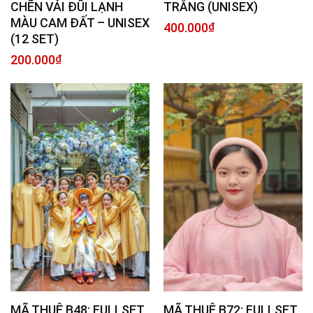
CHẼN VẢI ĐŨI LẠNH
TRẮNG (UNISEX)
MÀU CAM ĐẤT – UNISEX
400.000
₫
(12 SET)
200.000
₫
MÃ THUÊ B48: FULLSET
MÃ THUÊ B72: FULLSET