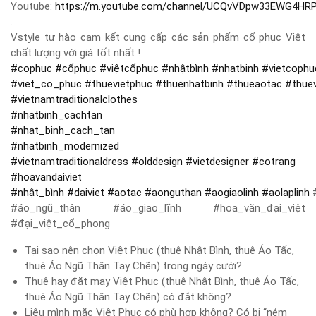
Youtube:
https://m.youtube.com/channel/UCQvVDpw33EWG4HR
.
Vstyle tự hào cam kết cung cấp các sản phẩm cổ phục Việt
chất lượng với giá tốt nhất !
#
cophuc
#
cổphục
#
việtcổphục
#
nhậtbình
#
nhatbinh
#
vietcophu
#
viet_co_phuc
#
thuevietphuc
#
thuenhatbinh
#
thueaotac
#
thue
#
vietnamtraditionalclothes
#
nhatbinh_cachtan
#
nhat_binh_cach_tan
#
nhatbinh_modernized
#
vietnamtraditionaldress
#
olddesign
#
vietdesigner
#
cotrang
#
hoavandaiviet
#
nhật_bình
#
daiviet
#
aotac
#
aonguthan
#
aogiaolinh
#
aolaplinh
#
#áo_ngũ_thân #áo_giao_lĩnh #hoa_văn_đại_việt
#đại_việt_cổ_phong
Tại sao nên chọn Việt Phục (thuê Nhật Bình, thuê Áo Tấc,
thuê Áo Ngũ Thân Tay Chẽn) trong ngày cưới?
Thuê hay đặt may Việt Phục (thuê Nhật Bình, thuê Áo Tấc,
thuê Áo Ngũ Thân Tay Chẽn) có đắt không?
Liệu mình mặc Việt Phục có phù hợp không? Có bị “ném