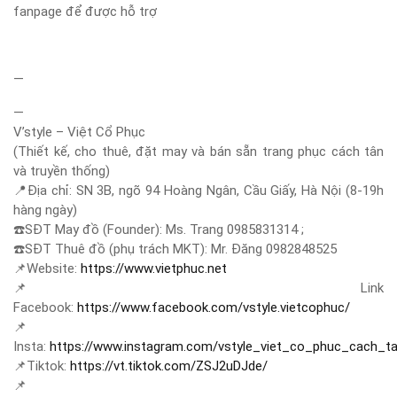
fanpage để được hỗ trợ
—
—
V’style – Việt Cổ Phục
(Thiết kế, cho thuê, đặt may và bán sẵn trang phục cách tân
và truyền thống)
📍
Địa chỉ: SN 3B, ngõ 94 Hoàng Ngân, Cầu Giấy, Hà Nội (8-19h
hàng ngày)
☎️
SĐT May đồ (Founder): Ms. Trang 0985831314 ;
☎️
SĐT Thuê đồ (phụ trách MKT): Mr. Đăng 0982848525
📌
Website:
https://www.vietphuc.net
📌
Link
Facebook:
https://www.facebook.com/vstyle.vietcophuc/
📌
Insta:
https://www.instagram.com/vstyle_viet_co_phuc_cach_t
📌
Tiktok:
https://vt.tiktok.com/ZSJ2uDJde/
📌