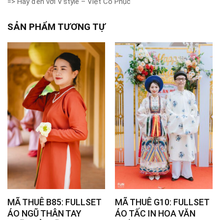
=> Hãy đến với V’style – Việt Cổ Phục
SẢN PHẨM TƯƠNG TỰ
MÃ THUÊ B85: FULLSET
MÃ THUÊ G10: FULLSET
ÁO NGŨ THÂN TAY
ÁO TẤC IN HOA VĂN