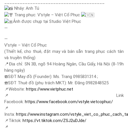
_______________________________________
Nháy: Anh Tú
Trang phục: V’style – Việt Cổ Phục
Ảnh được chụp tại Studio Việt Phục
—
—
V’style – Việt Cổ Phục
(Thiết kế, cho thuê, đặt may và bán sẵn trang phục cách tân
và truyền thống)
📍
Địa chỉ: SN 3B, ngõ 94 Hoàng Ngân, Cầu Giấy, Hà Nội (8-19h
hàng ngày)
☎️
SĐT May đồ (Founder): Ms. Trang 0985831314 ;
☎️
SĐT Thuê đồ (phụ trách MKT): Mr. Đăng 0982848525
📌
Website:
https://www.vietphuc.net
📌
Link
Facebook:
https://www.facebook.com/vstyle.vietcophuc/
📌
Insta:
https://www.instagram.com/vstyle_viet_co_phuc_cach_t
📌
Tiktok:
https://vt.tiktok.com/ZSJ2uDJde/
📌