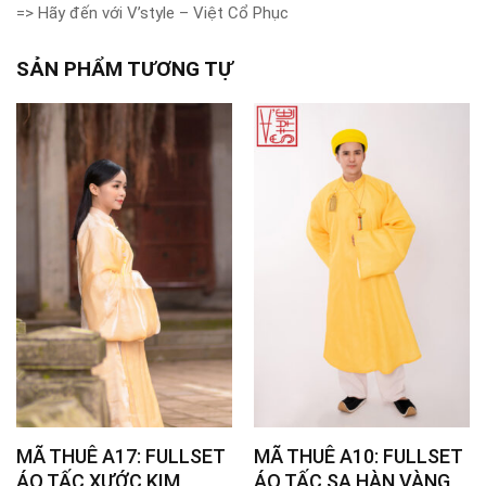
=> Hãy đến với V’style – Việt Cổ Phục
SẢN PHẨM TƯƠNG TỰ
MÃ THUÊ A17: FULLSET
MÃ THUÊ A10: FULLSET
ÁO TẤC XƯỚC KIM
ÁO TẤC SA HÀN VÀNG