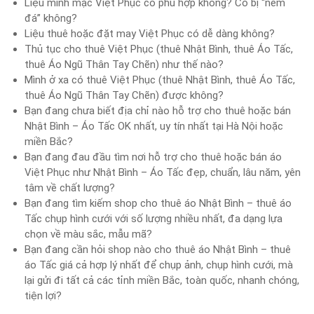
Liệu mình mặc Việt Phục có phù hợp không? Có bị “ném
đá” không?
Liệu thuê hoặc đặt may Việt Phục có dễ dàng không?
Thủ tục cho thuê Việt Phục (thuê Nhật Bình, thuê Áo Tấc,
thuê Áo Ngũ Thân Tay Chẽn) như thế nào?
Mình ở xa có thuê Việt Phục (thuê Nhật Bình, thuê Áo Tấc,
thuê Áo Ngũ Thân Tay Chẽn) được không?
Bạn đang chưa biết địa chỉ nào hỗ trợ cho thuê hoặc bán
Nhật Bình – Áo Tấc OK nhất, uy tín nhất tại Hà Nội hoặc
miền Bắc?
Bạn đang đau đầu tìm nơi hỗ trợ cho thuê hoặc bán áo
Việt Phục như Nhật Bình – Áo Tấc đẹp, chuẩn, lâu năm, yên
tâm về chất lượng?
Bạn đang tìm kiếm shop cho thuê áo Nhật Bình – thuê áo
Tấc chụp hình cưới với số lượng nhiều nhất, đa dạng lựa
chọn về màu sắc, mẫu mã?
Bạn đang cần hỏi shop nào cho thuê áo Nhật Bình – thuê
áo Tấc giá cả hợp lý nhất để chụp ảnh, chụp hình cưới, mà
lại gửi đi tất cả các tỉnh miền Bắc, toàn quốc, nhanh chóng,
tiện lợi?