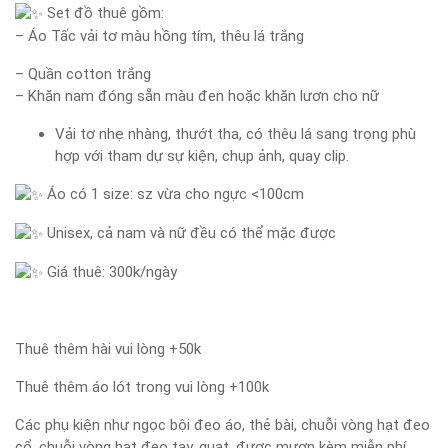
Set đồ thuê gồm:
– Áo Tấc vải tơ màu hồng tím, thêu lá trắng
– Quần cotton trắng
– Khăn nam đóng sẵn màu đen hoặc khăn lươn cho nữ
Vải tơ nhẹ nhàng, thướt tha, có thêu lá sang trọng phù
hợp với tham dự sự kiện, chụp ảnh, quay clip.
Áo có 1 size: sz vừa cho ngực <100cm
Unisex, cả nam và nữ đều có thể mặc được
Giá thuê: 300k/ngày
Thuê thêm hài vui lòng +50k
Thuê thêm áo lót trong vui lòng +100k
Các phụ kiện như ngọc bội đeo áo, thẻ bài, chuỗi vòng hạt đeo
cổ, chuỗi vòng hạt đeo tay, quạt, được mượn kèm miễn phí