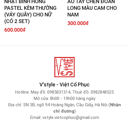
NHẬT BÌNH HỒNG
ÁO TAY CHẼN ĐOÀN
PASTEL KÈM THƯỜNG
LONG MÀU CAM CHO
(VÁY QUÂY) CHO NỮ
NAM
(CÓ 2 SET)
300.000
₫
600.000
₫
V'style - Việt Cổ Phục
Hotline:
May đồ: 0985831314
,
Thuê đồ: 0982848525
Mở cửa: 8h00 - 19h00 hàng ngày
Địa chỉ: SN 3B, ngõ 94 Hoàng Ngân, Cầu Giấy, Hà Nội (
Nhận
chỉ đường
)
Email:
vstyle.vietcophuc@gmail.com