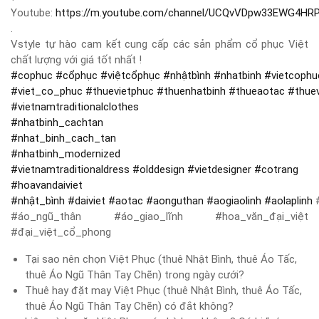
Youtube:
https://m.youtube.com/channel/UCQvVDpw33EWG4HR
.
Vstyle tự hào cam kết cung cấp các sản phẩm cổ phục Việt
chất lượng với giá tốt nhất !
#
cophuc
#
cổphục
#
việtcổphục
#
nhậtbình
#
nhatbinh
#
vietcophu
#
viet_co_phuc
#
thuevietphuc
#
thuenhatbinh
#
thueaotac
#
thue
#
vietnamtraditionalclothes
#
nhatbinh_cachtan
#
nhat_binh_cach_tan
#
nhatbinh_modernized
#
vietnamtraditionaldress
#
olddesign
#
vietdesigner
#
cotrang
#
hoavandaiviet
#
nhật_bình
#
daiviet
#
aotac
#
aonguthan
#
aogiaolinh
#
aolaplinh
#
#áo_ngũ_thân #áo_giao_lĩnh #hoa_văn_đại_việt
#đại_việt_cổ_phong
Tại sao nên chọn Việt Phục (thuê Nhật Bình, thuê Áo Tấc,
thuê Áo Ngũ Thân Tay Chẽn) trong ngày cưới?
Thuê hay đặt may Việt Phục (thuê Nhật Bình, thuê Áo Tấc,
thuê Áo Ngũ Thân Tay Chẽn) có đắt không?