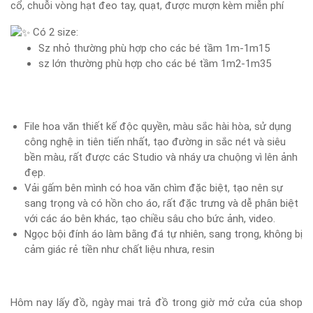
cổ, chuỗi vòng hạt đeo tay, quạt, được mượn kèm miễn phí
Có 2 size:
Sz nhỏ thường phù hợp cho các bé tầm 1m-1m15
sz lớn thường phù hợp cho các bé tầm 1m2-1m35
File hoa văn thiết kế độc quyền, màu sắc hài hòa, sử dụng
công nghệ in tiên tiến nhất, tạo đường in sắc nét và siêu
bền màu, rất được các Studio và nháy ưa chuộng vì lên ảnh
đẹp.
Vải gấm bên mình có hoa văn chìm đặc biệt, tạo nên sự
sang trọng và có hồn cho áo, rất đặc trưng và dễ phân biệt
với các áo bên khác, tạo chiều sâu cho bức ảnh, video.
Ngọc bội đính áo làm bằng đá tự nhiên, sang trọng, không bị
cảm giác rẻ tiền như chất liệu nhưa, resin
Hôm nay lấy đồ, ngày mai trả đồ trong giờ mở cửa của shop