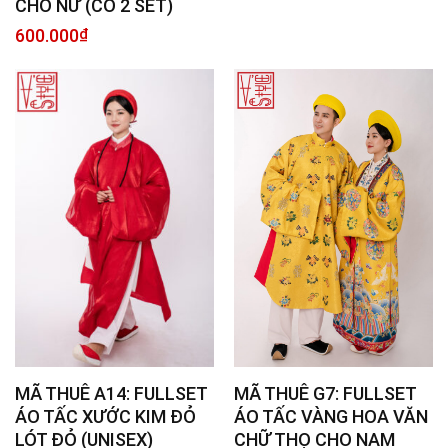
CHO NỮ (CÓ 2 SET)
600.000
₫
MÃ THUÊ G7: FULLSET
MÃ THUÊ A14: FULLSET
ÁO TẤC VÀNG HOA VĂN
ÁO TẤC XƯỚC KIM ĐỎ
CHỮ THỌ CHO NAM
LÓT ĐỎ (UNISEX)