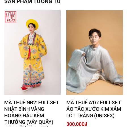
SẢN PHẨM TƯƠNG TỰ
MÃ THUÊ NB2: FULLSET
MÃ THUÊ A16: FULLSET
NHẬT BÌNH VÀNG
ÁO TẤC XƯỚC KIM XÁM
HOÀNG HẬU KÈM
LÓT TRẮNG (UNISEX)
THƯỜNG (VÁY QUÂY)
300.000
₫