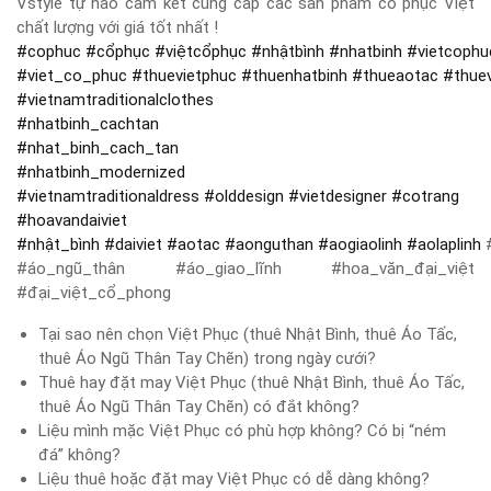
Vstyle tự hào cam kết cung cấp các sản phẩm cổ phục Việt
chất lượng với giá tốt nhất !
#
cophuc
#
cổphục
#
việtcổphục
#
nhậtbình
#
nhatbinh
#
vietcophu
#
viet_co_phuc
#
thuevietphuc
#
thuenhatbinh
#
thueaotac
#
thue
#
vietnamtraditionalclothes
#
nhatbinh_cachtan
#
nhat_binh_cach_tan
#
nhatbinh_modernized
#
vietnamtraditionaldress
#
olddesign
#
vietdesigner
#
cotrang
#
hoavandaiviet
#
nhật_bình
#
daiviet
#
aotac
#
aonguthan
#
aogiaolinh
#
aolaplinh
#
#áo_ngũ_thân #áo_giao_lĩnh #hoa_văn_đại_việt
#đại_việt_cổ_phong
Tại sao nên chọn Việt Phục (thuê Nhật Bình, thuê Áo Tấc,
thuê Áo Ngũ Thân Tay Chẽn) trong ngày cưới?
Thuê hay đặt may Việt Phục (thuê Nhật Bình, thuê Áo Tấc,
thuê Áo Ngũ Thân Tay Chẽn) có đắt không?
Liệu mình mặc Việt Phục có phù hợp không? Có bị “ném
đá” không?
Liệu thuê hoặc đặt may Việt Phục có dễ dàng không?