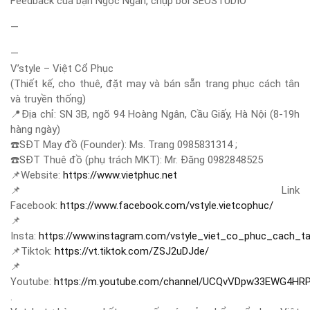
Feedback của bạn Ngọc Ngân, chụp bởi SEOSTUDIO
—
—
V’style – Việt Cổ Phục
(Thiết kế, cho thuê, đặt may và bán sẵn trang phục cách tân
và truyền thống)
📍
Địa chỉ: SN 3B, ngõ 94 Hoàng Ngân, Cầu Giấy, Hà Nội (8-19h
hàng ngày)
☎️
SĐT May đồ (Founder): Ms. Trang 0985831314 ;
☎️
SĐT Thuê đồ (phụ trách MKT): Mr. Đăng 0982848525
📌
Website:
https://www.vietphuc.net
📌
Link
Facebook:
https://www.facebook.com/vstyle.vietcophuc/
📌
Insta:
https://www.instagram.com/vstyle_viet_co_phuc_cach_t
📌
Tiktok:
https://vt.tiktok.com/ZSJ2uDJde/
📌
Youtube:
https://m.youtube.com/channel/UCQvVDpw33EWG4HR
.