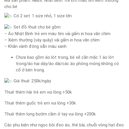
Mã sản phẩm:
NBE6: Nhật Bình Trẻ Em màu tím kèm thường
cho bé
Có 2 set: 1 size nhỏ, 1 size lớn
Set đồ thuê cho bé gồm:
– Áo Nhật Bình trẻ em màu tím vải gấm in hoa văn chìm
– Xiêm thường (váy quây) vải gấm in hoa văn chìm
– Khăn vành đóng sẵn màu xanh
Chưa bao gồm áo lót trong, bé sẽ cần mặc 1 áo lót
trong/áo hai dây/áo dài/các áo phông mỏng không có
cổ ở bên trong.
Giá thuê: 250k/ngày
Thuê thêm hài trẻ em vui lòng +50k
Thuê thêm guốc trẻ em vui lòng +30k
Thuê thêm lọng bướm cầm ở tay vui lòng +200k
Các phụ kiện như ngọc bội đeo áo, thẻ bài, chuỗi vòng hạt đeo