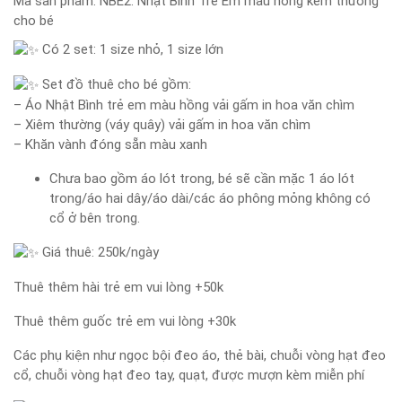
Mã sản phẩm:
NBE2: Nhật Bình Trẻ Em màu hồng kèm thường
cho bé
Có 2 set: 1 size nhỏ, 1 size lớn
Set đồ thuê cho bé gồm:
– Áo Nhật Bình trẻ em màu hồng vải gấm in hoa văn chìm
– Xiêm thường (váy quây) vải gấm in hoa văn chìm
– Khăn vành đóng sẵn màu xanh
Chưa bao gồm áo lót trong, bé sẽ cần mặc 1 áo lót
trong/áo hai dây/áo dài/các áo phông mỏng không có
cổ ở bên trong.
Giá thuê: 250k/ngày
Thuê thêm hài trẻ em vui lòng +50k
Thuê thêm guốc trẻ em vui lòng +30k
Các phụ kiện như ngọc bội đeo áo, thẻ bài, chuỗi vòng hạt đeo
cổ, chuỗi vòng hạt đeo tay, quạt, được mượn kèm miễn phí