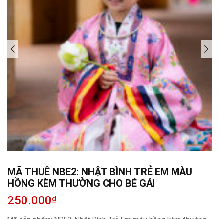
MÃ THUÊ NBE2: NHẬT BÌNH TRẺ EM MÀU
HỒNG KÈM THƯỜNG CHO BÉ GÁI
250.000
₫