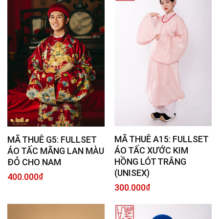
MÃ THUÊ A15: FULLSET
MÃ THUÊ G5: FULLSET
ÁO TẤC XƯỚC KIM
ÁO TẤC MÃNG LAN MÀU
HỒNG LÓT TRẮNG
ĐỎ CHO NAM
(UNISEX)
400.000
₫
300.000
₫