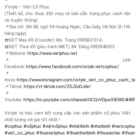
—
V’style – Việt Cổ Phục
(Thiết kế, cho thuê, đặt may và bán sẵn trang phục cách tân
và truyền thống)
📍
Địa chỉ: SN 3B, ngõ 94 Hoàng Ngân, Cầu Giấy, Hà Nội (8-19h
hàng ngày)
☎️
SĐT May đồ (Founder): Ms. Trang 0985831314 ;
☎️
SĐT Thuê đồ (phụ trách MKT): Mr. Đăng 0982848525
📌
Website:
https://www.vietphuc.net
📌
Link
Facebook:
https://www.facebook.com/vstyle.vietcophuc/
📌
Insta:
https://www.instagram.com/vstyle_viet_co_phuc_cach_t
📌
Tiktok:
https://vt.tiktok.com/ZSJ2uDJde/
📌
Youtube:
https://m.youtube.com/channel/UCQvVDpw33EWG4HR
.
Vstyle tự hào cam kết cung cấp các sản phẩm cổ phục Việt
chất lượng với giá tốt nhất !
#
cophuc
#
cổphục
#
việtcổphục
#
nhậtbình
#
nhatbinh
#
vietcophu
#
viet_co_phuc
#
thuevietphuc
#
thuenhatbinh
#
thueaotac
#
thue