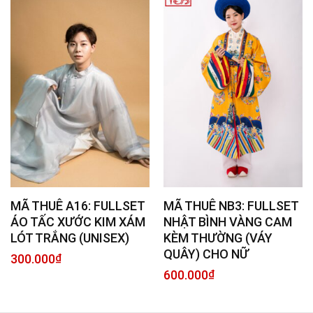
MÃ THUÊ A16: FULLSET
MÃ THUÊ NB3: FULLSET
ÁO TẤC XƯỚC KIM XÁM
NHẬT BÌNH VÀNG CAM
LÓT TRẮNG (UNISEX)
KÈM THƯỜNG (VÁY
QUÂY) CHO NỮ
300.000
₫
600.000
₫