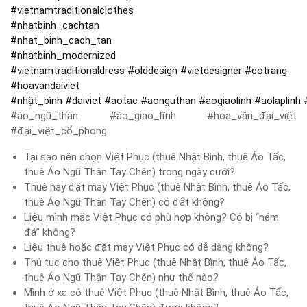
#
vietnamtraditionalclothes
#
nhatbinh_cachtan
#
nhat_binh_cach_tan
#
nhatbinh_modernized
#
vietnamtraditionaldress
#
olddesign
#
vietdesigner
#
cotrang
#
hoavandaiviet
#
nhật_bình
#
daiviet
#
aotac
#
aonguthan
#
aogiaolinh
#
aolaplinh
#
#áo_ngũ_thân #áo_giao_lĩnh #hoa_văn_đại_việt
#đại_việt_cổ_phong
Tại sao nên chọn Việt Phục (thuê Nhật Bình, thuê Áo Tấc,
thuê Áo Ngũ Thân Tay Chẽn) trong ngày cưới?
Thuê hay đặt may Việt Phục (thuê Nhật Bình, thuê Áo Tấc,
thuê Áo Ngũ Thân Tay Chẽn) có đắt không?
Liệu mình mặc Việt Phục có phù hợp không? Có bị “ném
đá” không?
Liệu thuê hoặc đặt may Việt Phục có dễ dàng không?
Thủ tục cho thuê Việt Phục (thuê Nhật Bình, thuê Áo Tấc,
thuê Áo Ngũ Thân Tay Chẽn) như thế nào?
Mình ở xa có thuê Việt Phục (thuê Nhật Bình, thuê Áo Tấc,