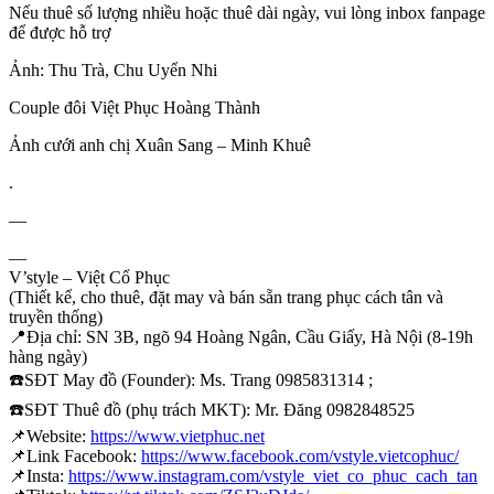
Nếu thuê số lượng nhiều hoặc thuê dài ngày, vui lòng inbox fanpage
để được hỗ trợ
Ảnh: Thu Trà, Chu Uyển Nhi
Couple đôi Việt Phục Hoàng Thành
Ảnh cưới anh chị Xuân Sang – Minh Khuê
.
—
—
V’style – Việt Cổ Phục
(Thiết kế, cho thuê, đặt may và bán sẵn trang phục cách tân và
truyền thống)
📍
Địa chỉ: SN 3B, ngõ 94 Hoàng Ngân, Cầu Giấy, Hà Nội (8-19h
hàng ngày)
☎️
SĐT May đồ (Founder): Ms. Trang 0985831314 ;
☎️
SĐT Thuê đồ (phụ trách MKT): Mr. Đăng 0982848525
📌
Website:
https://www.vietphuc.net
📌
Link Facebook:
https://www.facebook.com/vstyle.vietcophuc/
📌
Insta:
https://www.instagram.com/vstyle_viet_co_phuc_cach_tan