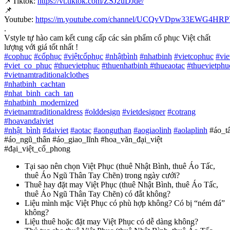
📌
Tiktok:
https://vt.tiktok.com/ZSJ2uDJde/
📌
Youtube:
https://m.youtube.com/channel/UCQvVDpw33EWG4H
.
Vstyle tự hào cam kết cung cấp các sản phẩm cổ phục Việt chất
lượng với giá tốt nhất !
#
cophuc
#
cổphục
#
việtcổphục
#
nhậtbình
#
nhatbinh
#
vietcophuc
#
vi
#
viet_co_phuc
#
thuevietphuc
#
thuenhatbinh
#
thueaotac
#
thuevietphu
#
vietnamtraditionalclothes
#
nhatbinh_cachtan
#
nhat_binh_cach_tan
#
nhatbinh_modernized
#
vietnamtraditionaldress
#
olddesign
#
vietdesigner
#
cotrang
#
hoavandaiviet
#
nhật_bình
#
daiviet
#
aotac
#
aonguthan
#
aogiaolinh
#
aolaplinh
#áo_t
#áo_ngũ_thân #áo_giao_lĩnh #hoa_văn_đại_việt
#đại_việt_cổ_phong
Tại sao nên chọn Việt Phục (thuê Nhật Bình, thuê Áo Tấc,
thuê Áo Ngũ Thân Tay Chẽn) trong ngày cưới?
Thuê hay đặt may Việt Phục (thuê Nhật Bình, thuê Áo Tấc,
thuê Áo Ngũ Thân Tay Chẽn) có đắt không?
Liệu mình mặc Việt Phục có phù hợp không? Có bị “ném đá”
không?
Liệu thuê hoặc đặt may Việt Phục có dễ dàng không?