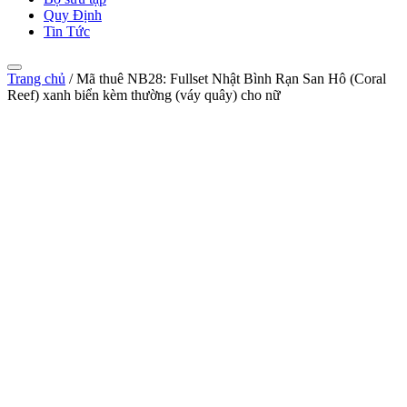
Quy Định
Tin Tức
Trang chủ
/
Mã thuê NB28: Fullset Nhật Bình Rạn San Hô (Coral
Reef) xanh biển kèm thường (váy quây) cho nữ