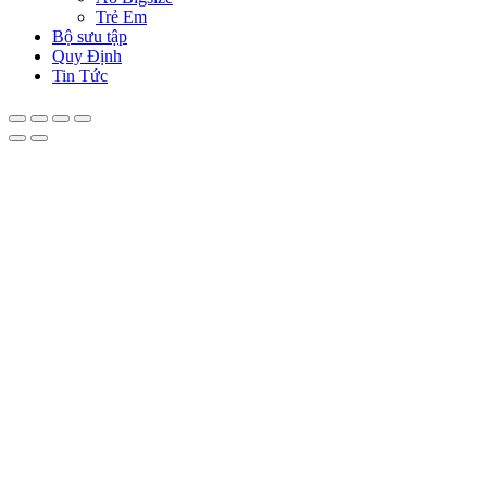
Trẻ Em
Bộ sưu tập
Quy Định
Tin Tức