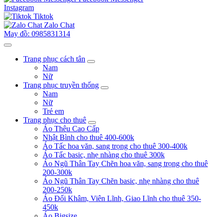
Instagram
Tiktok
Zalo Chat
May đồ: 0985831314
Trang phục cách tân
Nam
Nữ
Trang phục truyền thống
Nam
Nữ
Trẻ em
Trang phục cho thuê
Áo Thêu Cao Cấp
Nhật Bình cho thuê 400-600k
Áo Tấc hoa văn, sang trọng cho thuê 300-400k
Áo Tấc basic, nhẹ nhàng cho thuê 300k
Áo Ngũ Thân Tay Chẽn hoa văn, sang trọng cho thuê
200-300k
Áo Ngũ Thân Tay Chẽn basic, nhẹ nhàng cho thuê
200-250k
Áo Đối Khâm, Viên Lĩnh, Giao Lĩnh cho thuê 350-
450k
Áo Bigsize