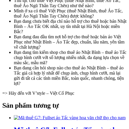
Thủ tục cho thuê Việt Phục (thuê Nhật Bình, thuê Áo Tấc,
thuê Áo Ngũ Thân Tay Chẽn) như thế nào?
Mình ở xa có thuê Việt Phục (thuê Nhật Bình, thuê Áo Tấc,
thuê Áo Ngũ Thân Tay Chẽn) được không?
Bạn đang chưa biết địa chỉ nào hỗ trợ cho thuê hoặc bán Nhật
Bình – Áo Tấc OK nhất, uy tín nhất tại Hà Nội hoặc miền
Bắc?
Bạn đang đau đầu tìm nơi hỗ trợ cho thuê hoặc bán áo Việt
Phục như Nhật Bình – Áo Tấc đẹp, chuẩn, lâu năm, yên tâm
về chất lượng?
Bạn đang tìm kiếm shop cho thuê áo Nhật Bình – thuê áo Tấc
chụp hình cưới với số lượng nhiều nhất, đa dạng lựa chọn về
màu sắc, mẫu mã?
Bạn đang cần hỏi shop nào cho thuê áo Nhật Bình – thuê áo
Tấc giá cả hợp lý nhất để chụp ảnh, chụp hình cưới, mà lại
gửi đi tất cả các tỉnh miền Bắc, toàn quốc, nhanh chóng, tiện
lợi?
=> Hãy đến với V’style – Việt Cổ Phục
Sản phẩm tương tự