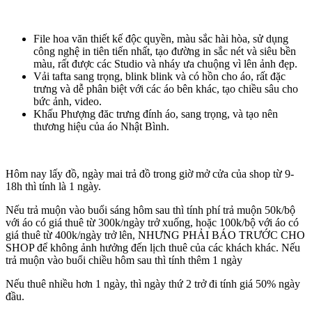
File hoa văn thiết kế độc quyền, màu sắc hài hòa, sử dụng
công nghệ in tiên tiến nhất, tạo đường in sắc nét và siêu bền
màu, rất được các Studio và nháy ưa chuộng vì lên ảnh đẹp.
Vải tafta sang trọng, blink blink và có hồn cho áo, rất đặc
trưng và dễ phân biệt với các áo bên khác, tạo chiều sâu cho
bức ảnh, video.
Khấu Phượng đăc trưng đính áo, sang trọng, và tạo nên
thương hiệu của áo Nhật Bình.
Hôm nay lấy đồ, ngày mai trả đồ trong giờ mở cửa của shop từ 9-
18h thì tính là 1 ngày.
Nếu trả muộn vào buổi sáng hôm sau thì tính phí trả muộn 50k/bộ
với áo có giá thuê từ 300k/ngày trở xuống, hoặc 100k/bộ với áo có
giá thuê từ 400k/ngày trở lên, NHƯNG PHẢI BÁO TRƯỚC CHO
SHOP để không ảnh hưởng đến lịch thuê của các khách khác. Nếu
trả muộn vào buổi chiều hôm sau thì tính thêm 1 ngày
Nếu thuê nhiều hơn 1 ngày, thì ngày thứ 2 trở đi tính giá 50% ngày
đầu.