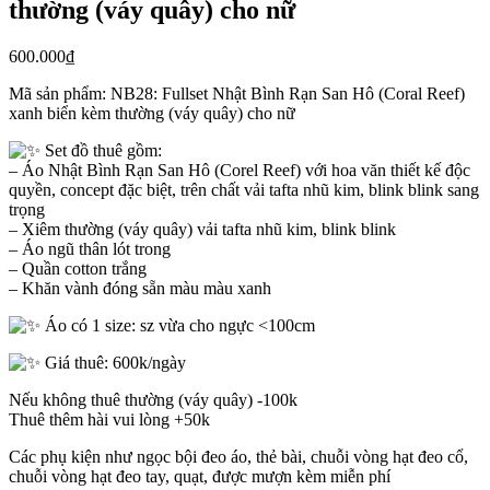
thường (váy quây) cho nữ
600.000
₫
Mã sản phẩm:
NB28: Fullset Nhật Bình Rạn San Hô (Coral Reef)
xanh biển kèm thường (váy quây) cho nữ
Set đồ thuê gồm:
– Áo Nhật Bình Rạn San Hô (Corel Reef) với hoa văn thiết kế độc
quyền, concept đặc biệt, trên chất vải tafta nhũ kim, blink blink sang
trọng
– Xiêm thường (váy quây) vải tafta nhũ kim, blink blink
– Áo ngũ thân lót trong
– Quần cotton trắng
– Khăn vành đóng sẵn màu màu xanh
Áo có 1 size: sz vừa cho ngực <100cm
Giá thuê: 600k/ngày
Nếu không thuê thường (váy quây) -100k
Thuê thêm hài vui lòng +50k
Các phụ kiện như ngọc bội đeo áo, thẻ bài, chuỗi vòng hạt đeo cổ,
chuỗi vòng hạt đeo tay, quạt, được mượn kèm miễn phí