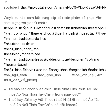
📌
Youtube:
https://m.youtube.com/channel/UCQvVDpw33EWG4HR
.
Vstyle tự hào cam kết cung cấp các sản phẩm cổ phục Việt
chất lượng với giá tốt nhất !
#
cophuc
#
cổphục
#
việtcổphục
#
nhậtbình
#
nhatbinh
#
vietcophu
#
viet_co_phuc
#
thuevietphuc
#
thuenhatbinh
#
thueaotac
#
thue
#
vietnamtraditionalclothes
#
nhatbinh_cachtan
#
nhat_binh_cach_tan
#
nhatbinh_modernized
#
vietnamtraditionaldress
#
olddesign
#
vietdesigner
#
cotrang
#
hoavandaiviet
#
nhật_bình
#
daiviet
#
aotac
#
aonguthan
#
aogiaolinh
#
aolaplinh
#
#áo_ngũ_thân #áo_giao_lĩnh #hoa_văn_đại_việt
#đại_việt_cổ_phong
Tại sao nên chọn Việt Phục (thuê Nhật Bình, thuê Áo Tấc,
thuê Áo Ngũ Thân Tay Chẽn) trong ngày cưới?
Thuê hay đặt may Việt Phục (thuê Nhật Bình, thuê Áo Tấc,
thuê Áo Ngũ Thân Tay Chẽn) có đắt không?