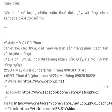
ngày đầu.
Nếu thuê số lượng nhiều hoặc thuê dài ngày, vui lòng inbox
fanpage để được hỗ trợ
—
—
V’style – Việt Cổ Phục
(Thiết kế, cho thuê, đặt may và bán sẵn trang phục cách tân
và truyền thống)
📍
Địa chỉ: SN 3B, ngõ 94 Hoàng Ngân, Cầu Giấy, Hà Nội (8-19h
hàng ngày)
☎️
SĐT May đồ (Founder): Ms. Trang 0985831314 ;
☎️
SĐT Thuê đồ (phụ trách MKT): Mr. Đăng 0982848525
📌
Website:
https://www.vietphuc.net
📌
Link
Facebook:
https://www.facebook.com/vstyle.vietcophuc/
📌
Insta:
https://www.instagram.com/vstyle_viet_co_phuc_cach_t
📌
Tiktok:
https://vt.tiktok.com/ZSJ2uDJde/