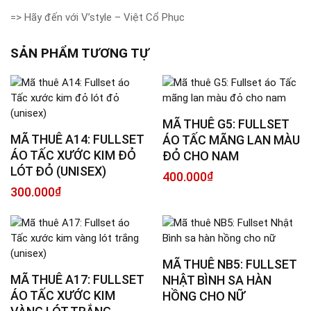
=> Hãy đến với V’style – Việt Cổ Phục
SẢN PHẨM TƯƠNG TỰ
MÃ THUÊ G5: FULLSET
MÃ THUÊ A14: FULLSET
ÁO TẤC MÃNG LAN MÀU
ÁO TẤC XƯỚC KIM ĐỎ
ĐỎ CHO NAM
LÓT ĐỎ (UNISEX)
400.000
₫
300.000
₫
MÃ THUÊ NB5: FULLSET
MÃ THUÊ A17: FULLSET
NHẬT BÌNH SA HÀN
ÁO TẤC XƯỚC KIM
HỒNG CHO NỮ