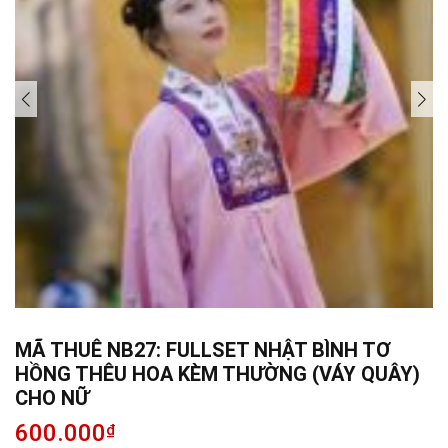
MÃ THUÊ NB27: FULLSET NHẬT BÌNH TƠ
HỒNG THÊU HOA KÈM THƯỜNG (VÁY QUÂY)
CHO NỮ
600.000
₫