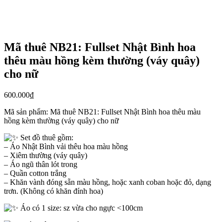
Mã thuê NB21: Fullset Nhật Bình hoa
thêu màu hồng kèm thường (váy quây)
cho nữ
600.000
₫
Mã sản phẩm:
Mã thuê NB21: Fullset Nhật Bình hoa thêu màu
hồng kèm thường (váy quây) cho nữ
Set đồ thuê gồm:
– Áo Nhật Bình vải thêu hoa màu hồng
– Xiêm thường (váy quây)
– Áo ngũ thân lót trong
– Quần cotton trắng
– Khăn vành đóng sẵn màu hồng, hoặc xanh coban hoặc đỏ, dạng
trơn. (Không có khăn đính hoa)
Áo có 1 size: sz vừa cho ngực <100cm