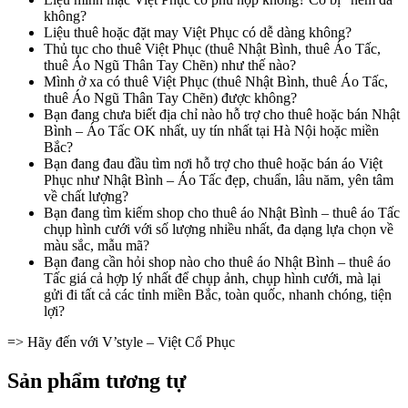
không?
Liệu thuê hoặc đặt may Việt Phục có dễ dàng không?
Thủ tục cho thuê Việt Phục (thuê Nhật Bình, thuê Áo Tấc,
thuê Áo Ngũ Thân Tay Chẽn) như thế nào?
Mình ở xa có thuê Việt Phục (thuê Nhật Bình, thuê Áo Tấc,
thuê Áo Ngũ Thân Tay Chẽn) được không?
Bạn đang chưa biết địa chỉ nào hỗ trợ cho thuê hoặc bán Nhật
Bình – Áo Tấc OK nhất, uy tín nhất tại Hà Nội hoặc miền
Bắc?
Bạn đang đau đầu tìm nơi hỗ trợ cho thuê hoặc bán áo Việt
Phục như Nhật Bình – Áo Tấc đẹp, chuẩn, lâu năm, yên tâm
về chất lượng?
Bạn đang tìm kiếm shop cho thuê áo Nhật Bình – thuê áo Tấc
chụp hình cưới với số lượng nhiều nhất, đa dạng lựa chọn về
màu sắc, mẫu mã?
Bạn đang cần hỏi shop nào cho thuê áo Nhật Bình – thuê áo
Tấc giá cả hợp lý nhất để chụp ảnh, chụp hình cưới, mà lại
gửi đi tất cả các tỉnh miền Bắc, toàn quốc, nhanh chóng, tiện
lợi?
=> Hãy đến với V’style – Việt Cổ Phục
Sản phẩm tương tự