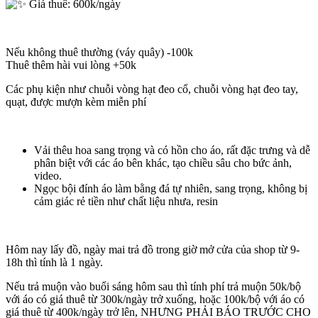
Giá thuê: 600k/ngày
Nếu không thuê thường (váy quây) -100k
Thuê thêm hài vui lòng +50k
Các phụ kiện như chuỗi vòng hạt đeo cổ, chuỗi vòng hạt đeo tay,
quạt, được mượn kèm miễn phí
Vải thêu hoa sang trọng và có hồn cho áo, rất đặc trưng và dễ
phân biệt với các áo bên khác, tạo chiều sâu cho bức ảnh,
video.
Ngọc bội đính áo làm bằng đá tự nhiên, sang trọng, không bị
cảm giác rẻ tiền như chất liệu nhưa, resin
Hôm nay lấy đồ, ngày mai trả đồ trong giờ mở cửa của shop từ 9-
18h thì tính là 1 ngày.
Nếu trả muộn vào buổi sáng hôm sau thì tính phí trả muộn 50k/bộ
với áo có giá thuê từ 300k/ngày trở xuống, hoặc 100k/bộ với áo có
giá thuê từ 400k/ngày trở lên, NHƯNG PHẢI BÁO TRƯỚC CHO