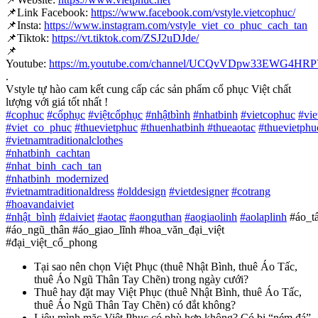
📌
Link Facebook:
https://www.facebook.com/vstyle.vietcophuc/
📌
Insta:
https://www.instagram.com/vstyle_viet_co_phuc_cach_tan
📌
Tiktok:
https://vt.tiktok.com/ZSJ2uDJde/
📌
Youtube:
https://m.youtube.com/channel/UCQvVDpw33EWG4H
.
Vstyle tự hào cam kết cung cấp các sản phẩm cổ phục Việt chất
lượng với giá tốt nhất !
#
cophuc
#
cổphục
#
việtcổphục
#
nhậtbình
#
nhatbinh
#
vietcophuc
#
vi
#
viet_co_phuc
#
thuevietphuc
#
thuenhatbinh
#
thueaotac
#
thuevietphu
#
vietnamtraditionalclothes
#
nhatbinh_cachtan
#
nhat_binh_cach_tan
#
nhatbinh_modernized
#
vietnamtraditionaldress
#
olddesign
#
vietdesigner
#
cotrang
#
hoavandaiviet
#
nhật_bình
#
daiviet
#
aotac
#
aonguthan
#
aogiaolinh
#
aolaplinh
#áo_t
#áo_ngũ_thân #áo_giao_lĩnh #hoa_văn_đại_việt
#đại_việt_cổ_phong
Tại sao nên chọn Việt Phục (thuê Nhật Bình, thuê Áo Tấc,
thuê Áo Ngũ Thân Tay Chẽn) trong ngày cưới?
Thuê hay đặt may Việt Phục (thuê Nhật Bình, thuê Áo Tấc,
thuê Áo Ngũ Thân Tay Chẽn) có đắt không?
Liệu mình mặc Việt Phục có phù hợp không? Có bị “ném đá”