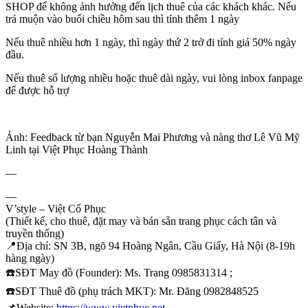
SHOP để không ảnh hưởng đến lịch thuê của các khách khác. Nếu
trả muộn vào buổi chiều hôm sau thì tính thêm 1 ngày
Nếu thuê nhiều hơn 1 ngày, thì ngày thứ 2 trở đi tính giá 50% ngày
đầu.
Nếu thuê số lượng nhiều hoặc thuê dài ngày, vui lòng inbox fanpage
để được hỗ trợ
Ảnh: Feedback từ bạn Nguyễn Mai Phương và nàng thơ Lê Vũ Mỹ
Linh tại Việt Phục Hoàng Thành
—
—
V’style – Việt Cổ Phục
(Thiết kế, cho thuê, đặt may và bán sẵn trang phục cách tân và
truyền thống)
📍
Địa chỉ: SN 3B, ngõ 94 Hoàng Ngân, Cầu Giấy, Hà Nội (8-19h
hàng ngày)
☎️
SĐT May đồ (Founder): Ms. Trang 0985831314 ;
☎️
SĐT Thuê đồ (phụ trách MKT): Mr. Đăng 0982848525
📌
Website:
https://www.vietphuc.net