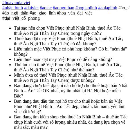
#
hoavandaiviet
#
nhật_bình
#
daiviet
#
aotac
#
aonguthan
#
aogiaolinh
#
aolaplinh
#áo_t
#áo_ngũ_thân #áo_giao_lĩnh #hoa_văn_đại_việt
#đại_việt_cổ_phong
Tại sao nên chọn Việt Phục (thuê Nhật Bình, thuê Áo Tấc,
thuê Áo Ngũ Thân Tay Chẽn) trong ngày cưới?
Thuê hay đặt may Việt Phục (thuê Nhật Bình, thuê Áo Tấc,
thuê Áo Ngũ Thân Tay Chẽn) có đắt không?
Liệu mình mặc Việt Phục có phù hợp không? Có bị “ném đá”
không?
Liệu thuê hoặc đặt may Việt Phục có dễ dàng không?
Thủ tục cho thuê Việt Phục (thuê Nhật Bình, thuê Áo Tấc,
thuê Áo Ngũ Thân Tay Chẽn) như thế nào?
Mình ở xa có thuê Việt Phục (thuê Nhật Bình, thuê Áo Tấc,
thuê Áo Ngũ Thân Tay Chẽn) được không?
Bạn đang chưa biết địa chỉ nào hỗ trợ cho thuê hoặc bán Nhật
Bình – Áo Tấc OK nhất, uy tín nhất tại Hà Nội hoặc miền
Bắc?
Bạn đang đau đầu tìm nơi hỗ trợ cho thuê hoặc bán áo Việt
Phục như Nhật Bình – Áo Tấc đẹp, chuẩn, lâu năm, yên tâm
về chất lượng?
Bạn đang tìm kiếm shop cho thuê áo Nhật Bình – thuê áo Tấc
chụp hình cưới với số lượng nhiều nhất, đa dạng lựa chọn về
màu sắc, mẫu mã?