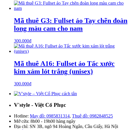
Mã thuê G3: Fullset áo Tay chẽn đoàn
long màu cam cho nam
300.000
₫
Mã thuê A16: Fullset áo Tấc xước
kim xám lót trắng (unisex)
300.000
₫
V'style - Việt Cổ Phục
Hotline:
May đồ: 0985831314
,
Thuê đồ: 0982848525
Mở cửa: 8h00 - 19h00 hàng ngày
Địa chỉ: SN 3B, ngõ 94 Hoàng Ngân, Cầu Giấy, Hà Nội