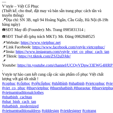
—
V’style – Việt Cổ Phục
(Thiết kế, cho thuê, đặt may và bán sẵn trang phục cách tân và
truyền thống)
📍
Địa chỉ: SN 3B, ngõ 94 Hoàng Ngân, Cầu Giấy, Hà Nội (8-19h
hàng ngày)
☎️
SĐT May đồ (Founder): Ms. Trang 0985831314 ;
☎️
SĐT Thuê đồ (phụ trách MKT): Mr. Đăng 0982848525
📌
Website:
https://www.vietphuc.net
📌
Link Facebook:
https://www.facebook.com/vstyle.vietcophuc/
📌
Insta:
https://www.instagram.com/vstyle_viet_co_phuc_cach_tan
📌
Tiktok:
https://vt.tiktok.com/ZSJ2uDJde/
📌
Youtube:
https://m.youtube.com/channel/UCQvVDpw33EWG4H
.
Vstyle tự hào cam kết cung cấp các sản phẩm cổ phục Việt chất
lượng với giá tốt nhất !
#
cophuc
#
cổphục
#
việtcổphục
#
nhậtbình
#
nhatbinh
#
vietcophuc
#
vi
#
viet_co_phuc
#
thuevietphuc
#
thuenhatbinh
#
thueaotac
#
thuevietphu
#
vietnamtraditionalclothes
#
nhatbinh_cachtan
#
nhat_binh_cach_tan
#
nhatbinh_modernized
#
vietnamtraditionaldress
#
olddesign
#
vietdesigner
#
cotrang