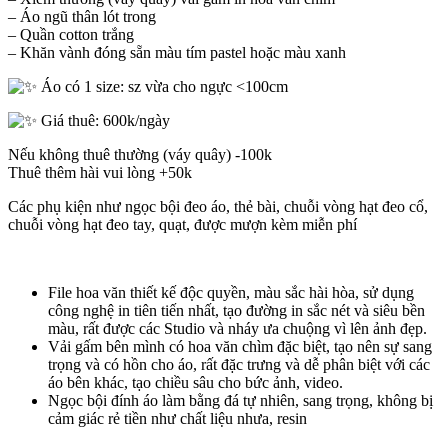
– Áo ngũ thân lót trong
– Quần cotton trắng
– Khăn vành đóng sẵn màu tím pastel hoặc màu xanh
Áo có 1 size: sz vừa cho ngực <100cm
Giá thuê: 600k/ngày
Nếu không thuê thường (váy quây) -100k
Thuê thêm hài vui lòng +50k
Các phụ kiện như ngọc bội đeo áo, thẻ bài, chuỗi vòng hạt đeo cổ,
chuỗi vòng hạt đeo tay, quạt, được mượn kèm miễn phí
File hoa văn thiết kế độc quyền, màu sắc hài hòa, sử dụng
công nghệ in tiên tiến nhất, tạo đường in sắc nét và siêu bền
màu, rất được các Studio và nháy ưa chuộng vì lên ảnh đẹp.
Vải gấm bên mình có hoa văn chìm đặc biệt, tạo nên sự sang
trọng và có hồn cho áo, rất đặc trưng và dễ phân biệt với các
áo bên khác, tạo chiều sâu cho bức ảnh, video.
Ngọc bội đính áo làm bằng đá tự nhiên, sang trọng, không bị
cảm giác rẻ tiền như chất liệu nhưa, resin