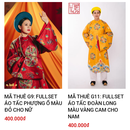
MÃ THUÊ G9: FULLSET
MÃ THUÊ G11: FULLSET
ÁO TẤC PHƯỢNG Ổ MÀU
ÁO TẤC ĐOÀN LONG
ĐỎ CHO NỮ
MÀU VÀNG CAM CHO
NAM
400.000
₫
400.000
₫