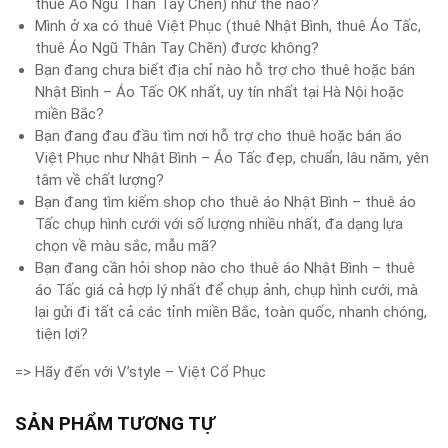
thuê Áo Ngũ Thân Tay Chẽn) như thế nào?
Mình ở xa có thuê Việt Phục (thuê Nhật Bình, thuê Áo Tấc,
thuê Áo Ngũ Thân Tay Chẽn) được không?
Bạn đang chưa biết địa chỉ nào hỗ trợ cho thuê hoặc bán
Nhật Bình – Áo Tấc OK nhất, uy tín nhất tại Hà Nội hoặc
miền Bắc?
Bạn đang đau đầu tìm nơi hỗ trợ cho thuê hoặc bán áo
Việt Phục như Nhật Bình – Áo Tấc đẹp, chuẩn, lâu năm, yên
tâm về chất lượng?
Bạn đang tìm kiếm shop cho thuê áo Nhật Bình – thuê áo
Tấc chụp hình cưới với số lượng nhiều nhất, đa dạng lựa
chọn về màu sắc, mẫu mã?
Bạn đang cần hỏi shop nào cho thuê áo Nhật Bình – thuê
áo Tấc giá cả hợp lý nhất để chụp ảnh, chụp hình cưới, mà
lại gửi đi tất cả các tỉnh miền Bắc, toàn quốc, nhanh chóng,
tiện lợi?
=> Hãy đến với V’style – Việt Cổ Phục
SẢN PHẨM TƯƠNG TỰ