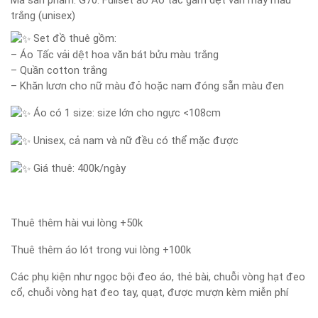
Mã sản phẩm:
G70: Fullset áo Áo tấc gấm dệt vân mây màu
trắng (unisex)
Set đồ thuê gồm:
– Áo Tấc vải dệt hoa văn bát bửu màu trắng
– Quần cotton trắng
– Khăn lươn cho nữ màu đỏ hoặc nam đóng sẵn màu đen
Áo có 1 size: size lớn cho ngực <108cm
Unisex, cả nam và nữ đều có thể mặc được
Giá thuê: 400k/ngày
Thuê thêm hài vui lòng +50k
Thuê thêm áo lót trong vui lòng +100k
Các phụ kiện như ngọc bội đeo áo, thẻ bài, chuỗi vòng hạt đeo
cổ, chuỗi vòng hạt đeo tay, quạt, được mượn kèm miễn phí