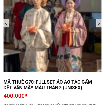
MÃ THUÊ G70: FULLSET ÁO ÁO TẤC GẤM
DỆT VÂN MÂY MÀU TRẮNG (UNISEX)
400.000
₫