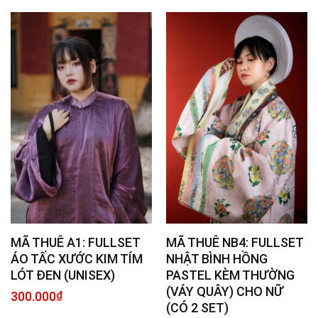
MÃ THUÊ A1: FULLSET
MÃ THUÊ NB4: FULLSET
ÁO TẤC XƯỚC KIM TÍM
NHẬT BÌNH HỒNG
LÓT ĐEN (UNISEX)
PASTEL KÈM THƯỜNG
(VÁY QUÂY) CHO NỮ
300.000
₫
(CÓ 2 SET)