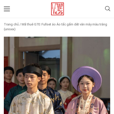
Trang chủ
/
Mã thuê G70: Fullset áo Áo tấc gấm dệt vân mây màu trắng
(unisex)