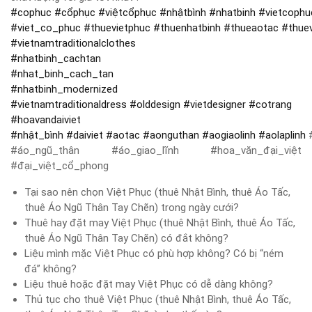
#
cophuc
#
cổphục
#
việtcổphục
#
nhậtbình
#
nhatbinh
#
vietcophu
#
viet_co_phuc
#
thuevietphuc
#
thuenhatbinh
#
thueaotac
#
thue
#
vietnamtraditionalclothes
#
nhatbinh_cachtan
#
nhat_binh_cach_tan
#
nhatbinh_modernized
#
vietnamtraditionaldress
#
olddesign
#
vietdesigner
#
cotrang
#
hoavandaiviet
#
nhật_bình
#
daiviet
#
aotac
#
aonguthan
#
aogiaolinh
#
aolaplinh
#
#áo_ngũ_thân #áo_giao_lĩnh #hoa_văn_đại_việt
#đại_việt_cổ_phong
Tại sao nên chọn Việt Phục (thuê Nhật Bình, thuê Áo Tấc,
thuê Áo Ngũ Thân Tay Chẽn) trong ngày cưới?
Thuê hay đặt may Việt Phục (thuê Nhật Bình, thuê Áo Tấc,
thuê Áo Ngũ Thân Tay Chẽn) có đắt không?
Liệu mình mặc Việt Phục có phù hợp không? Có bị “ném
đá” không?
Liệu thuê hoặc đặt may Việt Phục có dễ dàng không?
Thủ tục cho thuê Việt Phục (thuê Nhật Bình, thuê Áo Tấc,