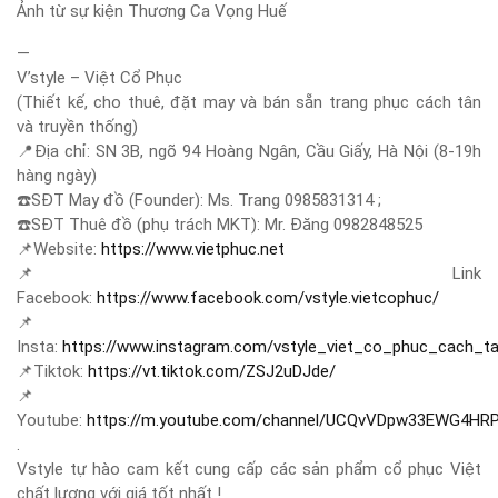
Ảnh từ sự kiện Thương Ca Vọng Huế
—
V’style – Việt Cổ Phục
(Thiết kế, cho thuê, đặt may và bán sẵn trang phục cách tân
và truyền thống)
📍
Địa chỉ: SN 3B, ngõ 94 Hoàng Ngân, Cầu Giấy, Hà Nội (8-19h
hàng ngày)
☎️
SĐT May đồ (Founder): Ms. Trang 0985831314 ;
☎️
SĐT Thuê đồ (phụ trách MKT): Mr. Đăng 0982848525
📌
Website:
https://www.vietphuc.net
📌
Link
Facebook:
https://www.facebook.com/vstyle.vietcophuc/
📌
Insta:
https://www.instagram.com/vstyle_viet_co_phuc_cach_t
📌
Tiktok:
https://vt.tiktok.com/ZSJ2uDJde/
📌
Youtube:
https://m.youtube.com/channel/UCQvVDpw33EWG4HR
.
Vstyle tự hào cam kết cung cấp các sản phẩm cổ phục Việt
chất lượng với giá tốt nhất !