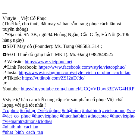
—
—
V’style – Việt Cổ Phục
(Thiết kế, cho thuê, đặt may và bán sẵn trang phục cách tân và
truyền thống)
📍
Địa chỉ: SN 3B, ngõ 94 Hoàng Ngân, Cầu Giấy, Hà Nội (8-19h
hàng ngày)
☎️
SĐT May đồ (Founder): Ms. Trang 0985831314 ;
☎️
SĐT Thuê đồ (phụ trách MKT): Mr. Đăng 0982848525
📌
Website:
https://www.vietphuc.net
📌
Link Facebook:
https://www.facebook.com/vstyle.vietcophuc/
📌
Insta:
https://www.instagram.com/vstyle_viet_co_phuc_cach_tan
📌
Tiktok:
https://vt.tiktok.com/ZSJ2uDJde/
📌
Youtube:
https://m.youtube.com/channel/UCQvVDpw33EWG4H
.
Vstyle tự hào cam kết cung cấp các sản phẩm cổ phục Việt chất
lượng với giá tốt nhất !
#
cophuc
#
cổphục
#
việtcổphục
#
nhậtbình
#
nhatbinh
#
vietcophuc
#
vi
#
viet_co_phuc
#
thuevietphuc
#
thuenhatbinh
#
thueaotac
#
thuevietphu
#
vietnamtraditionalclothes
#
nhatbinh_cachtan
#
nhat_binh_cach_tan