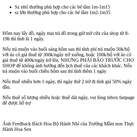
Sz nhỏ thường phù hợp cho các bé tầm 1m-1m15
sz lớn thường phù hợp cho các bé tầm 1m2-1m35
Hôm nay lấy đồ, ngày mai trả đồ trong giờ mở cửa của shop từ 8-
19h thì tính là 1 ngày.
Nếu trả muộn vào buổi sáng hôm sau thì tính phí trả muộn 50k/bộ
với áo có giá thuê từ 300k/ngày trở xuống, hoặc 100k/bộ với áo có
giá thuê từ 400k/ngày trở lên, NHƯNG PHẢI BÁO TRƯỚC CHO
SHOP để không ảnh hưởng đến lịch thuê của các khách khác. Nếu
trả muộn vào buổi chiều hôm sau thì tính thêm 1 ngày
Nếu thuê nhiều hơn 1 ngày, thì ngày thứ 2 trở đi tính giá 50% ngày
đầu.
Nếu thuê số lượng nhiều hoặc thuê dài ngày, vui lòng inbox fanpage
để được hỗ trợ
Ảnh Feedback Bách Hoa Bộ Hành Nhí của Trường Mầm non Thực
Hành Hoa Sen