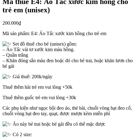
Mã thuê E4: Áo Tấc xước kim hồng cho
trẻ em (unisex)
200.000
₫
Mã sản phẩm:
E4: Áo Tấc xước kim hồng cho trẻ em
Set đồ thuê cho bé (unisex) gồm:
– Áo Tấc vải tơ xước kim màu hồng.
– Quần trắng
– Khăn đóng sẵn màu đen hoặc đỏ cho bé trai, hoặc khăn lươn cho
bé gái
Giá thuê: 200k/ngày
Thuê thêm hài trẻ em vui lòng +50k
Thuê thêm guốc trẻ em vui lòng +30k
Các phụ kiện như ngọc bội đeo áo, thẻ bài, chuỗi vòng hạt đeo cổ,
chuỗi vòng hạt đeo tay, quạt, được mượn kèm miễn phí
Áo này bé trai hoặc bé gái đều có thể mặc được
Có 2 size: