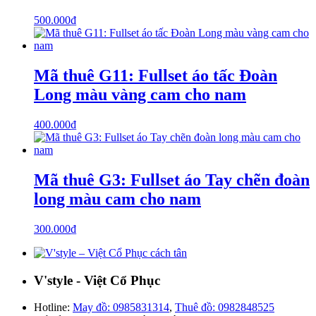
500.000
₫
Mã thuê G11: Fullset áo tấc Đoàn
Long màu vàng cam cho nam
400.000
₫
Mã thuê G3: Fullset áo Tay chẽn đoàn
long màu cam cho nam
300.000
₫
V'style - Việt Cổ Phục
Hotline:
May đồ: 0985831314
,
Thuê đồ: 0982848525