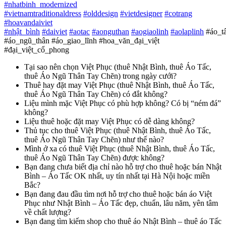
#
nhatbinh_modernized
#
vietnamtraditionaldress
#
olddesign
#
vietdesigner
#
cotrang
#
hoavandaiviet
#
nhật_bình
#
daiviet
#
aotac
#
aonguthan
#
aogiaolinh
#
aolaplinh
#áo_t
#áo_ngũ_thân #áo_giao_lĩnh #hoa_văn_đại_việt
#đại_việt_cổ_phong
Tại sao nên chọn Việt Phục (thuê Nhật Bình, thuê Áo Tấc,
thuê Áo Ngũ Thân Tay Chẽn) trong ngày cưới?
Thuê hay đặt may Việt Phục (thuê Nhật Bình, thuê Áo Tấc,
thuê Áo Ngũ Thân Tay Chẽn) có đắt không?
Liệu mình mặc Việt Phục có phù hợp không? Có bị “ném đá”
không?
Liệu thuê hoặc đặt may Việt Phục có dễ dàng không?
Thủ tục cho thuê Việt Phục (thuê Nhật Bình, thuê Áo Tấc,
thuê Áo Ngũ Thân Tay Chẽn) như thế nào?
Mình ở xa có thuê Việt Phục (thuê Nhật Bình, thuê Áo Tấc,
thuê Áo Ngũ Thân Tay Chẽn) được không?
Bạn đang chưa biết địa chỉ nào hỗ trợ cho thuê hoặc bán Nhật
Bình – Áo Tấc OK nhất, uy tín nhất tại Hà Nội hoặc miền
Bắc?
Bạn đang đau đầu tìm nơi hỗ trợ cho thuê hoặc bán áo Việt
Phục như Nhật Bình – Áo Tấc đẹp, chuẩn, lâu năm, yên tâm
về chất lượng?
Bạn đang tìm kiếm shop cho thuê áo Nhật Bình – thuê áo Tấc