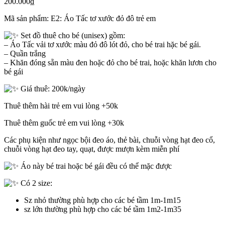
200.000
₫
Mã sản phẩm:
E2: Áo Tấc tơ xước đỏ đô trẻ em
Set đồ thuê cho bé (unisex) gồm:
– Áo Tấc vải tơ xước màu đỏ đô lót đỏ, cho bé trai hặc bé gái.
– Quần trắng
– Khăn đóng sẵn màu đen hoặc đỏ cho bé trai, hoặc khăn lươn cho
bé gái
Giá thuê: 200k/ngày
Thuê thêm hài trẻ em vui lòng +50k
Thuê thêm guốc trẻ em vui lòng +30k
Các phụ kiện như ngọc bội đeo áo, thẻ bài, chuỗi vòng hạt đeo cổ,
chuỗi vòng hạt đeo tay, quạt, được mượn kèm miễn phí
Áo này bé trai hoặc bé gái đều có thể mặc được
Có 2 size:
Sz nhỏ thường phù hợp cho các bé tầm 1m-1m15
sz lớn thường phù hợp cho các bé tầm 1m2-1m35