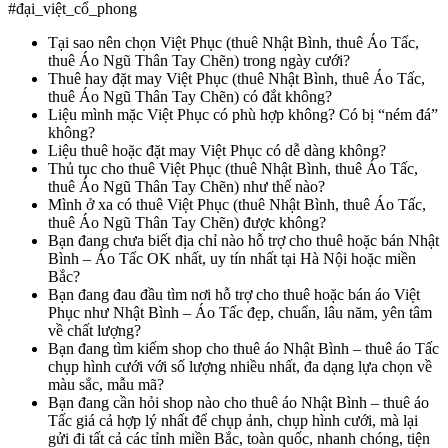
#đại_việt_cổ_phong
Tại sao nên chọn Việt Phục (thuê Nhật Bình, thuê Áo Tấc,
thuê Áo Ngũ Thân Tay Chẽn) trong ngày cưới?
Thuê hay đặt may Việt Phục (thuê Nhật Bình, thuê Áo Tấc,
thuê Áo Ngũ Thân Tay Chẽn) có đắt không?
Liệu mình mặc Việt Phục có phù hợp không? Có bị “ném đá”
không?
Liệu thuê hoặc đặt may Việt Phục có dễ dàng không?
Thủ tục cho thuê Việt Phục (thuê Nhật Bình, thuê Áo Tấc,
thuê Áo Ngũ Thân Tay Chẽn) như thế nào?
Mình ở xa có thuê Việt Phục (thuê Nhật Bình, thuê Áo Tấc,
thuê Áo Ngũ Thân Tay Chẽn) được không?
Bạn đang chưa biết địa chỉ nào hỗ trợ cho thuê hoặc bán Nhật
Bình – Áo Tấc OK nhất, uy tín nhất tại Hà Nội hoặc miền
Bắc?
Bạn đang đau đầu tìm nơi hỗ trợ cho thuê hoặc bán áo Việt
Phục như Nhật Bình – Áo Tấc đẹp, chuẩn, lâu năm, yên tâm
về chất lượng?
Bạn đang tìm kiếm shop cho thuê áo Nhật Bình – thuê áo Tấc
chụp hình cưới với số lượng nhiều nhất, đa dạng lựa chọn về
màu sắc, mẫu mã?
Bạn đang cần hỏi shop nào cho thuê áo Nhật Bình – thuê áo
Tấc giá cả hợp lý nhất để chụp ảnh, chụp hình cưới, mà lại
gửi đi tất cả các tỉnh miền Bắc, toàn quốc, nhanh chóng, tiện