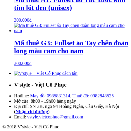
tím lót đen (unisex)
300.000
₫
Mã thuê G3: Fullset áo Tay chẽn đoàn
long màu cam cho nam
300.000
₫
V'style - Việt Cổ Phục
Hotline:
May đồ: 0985831314
,
Thuê đồ: 0982848525
Mở cửa: 8h00 - 19h00 hàng ngày
Địa chỉ: SN 3B, ngõ 94 Hoàng Ngân, Cầu Giấy, Hà Nội
(
Nhận chỉ đường
)
Email:
vstyle.vietcophuc@gmail.com
© 2018 V'style - Việt Cổ Phục