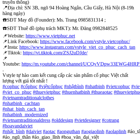
truyền thống)
📍
Địa chỉ: SN 3B, ngõ 94 Hoàng Ngân, Cầu Giấy, Hà Nội (8-19h
hàng ngày)
☎️
SĐT May đồ (Founder): Ms. Trang 0985831314 ;
☎️
SĐT Thuê đồ (phụ trách MKT): Mr. Đăng 0982848525
📌
Website:
https://www.vietphuc.net
📌
Link Facebook:
https://www.facebook.com/vstyle.vietcophuc/
📌
Insta:
https://www.instagram.com/vstyle_viet_co_phuc_cach_tan
📌
Tiktok:
https://vt.tiktok.com/ZSJ2uDJde/
📌
Youtube:
https://m.youtube.com/channel/UCQvVDpw33EWG4H
.
Vstyle tự hào cam kết cung cấp các sản phẩm cổ phục Việt chất
lượng với giá tốt nhất !
#
cophuc
#
cổphục
#
việtcổphục
#
nhậtbình
#
nhatbinh
#
vietcophuc
#
vi
#
viet_co_phuc
#
thuevietphuc
#
thuenhatbinh
#
thueaotac
#
thuevietphu
#
vietnamtraditionalclothes
#
nhatbinh_cachtan
#
nhat_binh_cach_tan
#
nhatbinh_modernized
#
vietnamtraditionaldress
#
olddesign
#
vietdesigner
#
cotrang
#
hoavandaiviet
#
nhật_bình
#
daiviet
#
aotac
#
aonguthan
#
aogiaolinh
#
aolaplinh
#áo_t
#áo_ngũ_thân #áo_giao_lĩnh #hoa_văn_đại_việt