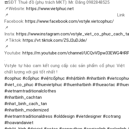
☎️
SĐT Thuê đồ (phụ trách MKT): Mr. Đăng 0982848525
📌
Website:
https://www.vietphuc.net
📌
Link
Facebook:
https://www.facebook.com/vstyle.vietcophuc/
📌
Insta:
https://www.instagram.com/vstyle_viet_co_phuc_cach_t
📌
Tiktok:
https://vt.tiktok.com/ZSJ2uDJde/
📌
Youtube:
https://m.youtube.com/channel/UCQvVDpw33EWG4HR
.
Vstyle tự hào cam kết cung cấp các sản phẩm cổ phục Việt
chất lượng với giá tốt nhất !
#
cophuc
#
cổphục
#
việtcổphục
#
nhậtbình
#
nhatbinh
#
vietcophu
#
viet_co_phuc
#
thuevietphuc
#
thuenhatbinh
#
thueaotac
#
thue
#
vietnamtraditionalclothes
#
nhatbinh_cachtan
#
nhat_binh_cach_tan
#
nhatbinh_modernized
#
vietnamtraditionaldress
#
olddesign
#
vietdesigner
#
cotrang
#
hoavandaiviet