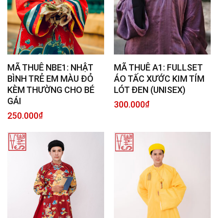
MÃ THUÊ NBE1: NHẬT
MÃ THUÊ A1: FULLSET
BÌNH TRẺ EM MÀU ĐỎ
ÁO TẤC XƯỚC KIM TÍM
KÈM THƯỜNG CHO BÉ
LÓT ĐEN (UNISEX)
GÁI
300.000
₫
250.000
₫