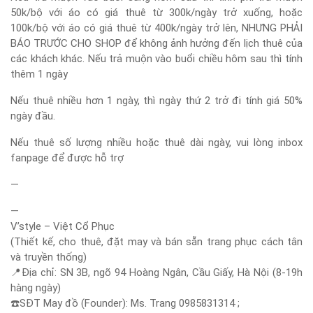
50k/bộ với áo có giá thuê từ 300k/ngày trở xuống, hoặc
100k/bộ với áo có giá thuê từ 400k/ngày trở lên, NHƯNG PHẢI
BÁO TRƯỚC CHO SHOP để không ảnh hưởng đến lịch thuê của
các khách khác. Nếu trả muộn vào buổi chiều hôm sau thì tính
thêm 1 ngày
Nếu thuê nhiều hơn 1 ngày, thì ngày thứ 2 trở đi tính giá 50%
ngày đầu.
Nếu thuê số lượng nhiều hoặc thuê dài ngày, vui lòng inbox
fanpage để được hỗ trợ
—
—
V’style – Việt Cổ Phục
(Thiết kế, cho thuê, đặt may và bán sẵn trang phục cách tân
và truyền thống)
📍
Địa chỉ: SN 3B, ngõ 94 Hoàng Ngân, Cầu Giấy, Hà Nội (8-19h
hàng ngày)
☎️
SĐT May đồ (Founder): Ms. Trang 0985831314 ;