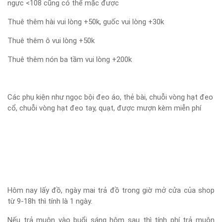
ngực <108 cũng có thể mặc được
Thuê thêm hài vui lòng +50k, guốc vui lòng +30k
Thuê thêm ô vui lòng +50k
Thuê thêm nón ba tầm vui lòng +200k
Các phụ kiện như ngọc bội đeo áo, thẻ bài, chuỗi vòng hạt đeo
cổ, chuỗi vòng hạt đeo tay, quạt, được mượn kèm miễn phí
Hôm nay lấy đồ, ngày mai trả đồ trong giờ mở cửa của shop
từ 9-18h thì tính là 1 ngày.
Nếu trả muộn vào buổi sáng hôm sau thì tính phí trả muộn