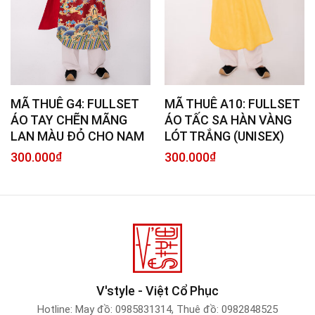
MÃ THUÊ G4: FULLSET
MÃ THUÊ A10: FULLSET
ÁO TAY CHẼN MÃNG
ÁO TẤC SA HÀN VÀNG
LAN MÀU ĐỎ CHO NAM
LÓT TRẮNG (UNISEX)
300.000
₫
300.000
₫
V'style - Việt Cổ Phục
Hotline:
May đồ: 0985831314
,
Thuê đồ: 0982848525