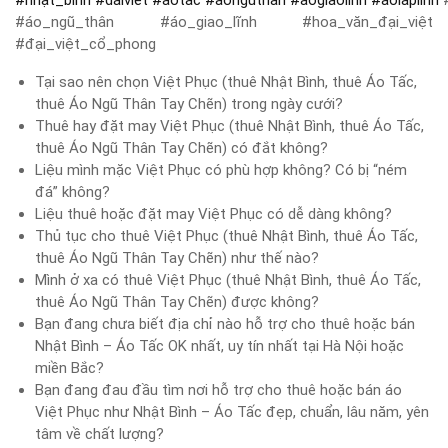
#
nhật_bình
#
daiviet
#
aotac
#
aonguthan
#
aogiaolinh
#
aolaplinh
#
#áo_ngũ_thân #áo_giao_lĩnh #hoa_văn_đại_việt
#đại_việt_cổ_phong
Tại sao nên chọn Việt Phục (thuê Nhật Bình, thuê Áo Tấc,
thuê Áo Ngũ Thân Tay Chẽn) trong ngày cưới?
Thuê hay đặt may Việt Phục (thuê Nhật Bình, thuê Áo Tấc,
thuê Áo Ngũ Thân Tay Chẽn) có đắt không?
Liệu mình mặc Việt Phục có phù hợp không? Có bị “ném
đá” không?
Liệu thuê hoặc đặt may Việt Phục có dễ dàng không?
Thủ tục cho thuê Việt Phục (thuê Nhật Bình, thuê Áo Tấc,
thuê Áo Ngũ Thân Tay Chẽn) như thế nào?
Mình ở xa có thuê Việt Phục (thuê Nhật Bình, thuê Áo Tấc,
thuê Áo Ngũ Thân Tay Chẽn) được không?
Bạn đang chưa biết địa chỉ nào hỗ trợ cho thuê hoặc bán
Nhật Bình – Áo Tấc OK nhất, uy tín nhất tại Hà Nội hoặc
miền Bắc?
Bạn đang đau đầu tìm nơi hỗ trợ cho thuê hoặc bán áo
Việt Phục như Nhật Bình – Áo Tấc đẹp, chuẩn, lâu năm, yên
tâm về chất lượng?