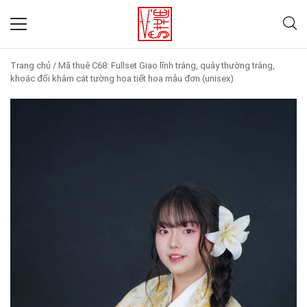
Trang chủ
/
Mã thuê C68: Fullset Giao lĩnh trắng, quây thường trắng,
khoác đối khâm cát tường họa tiết hoa mẫu đơn (unisex)