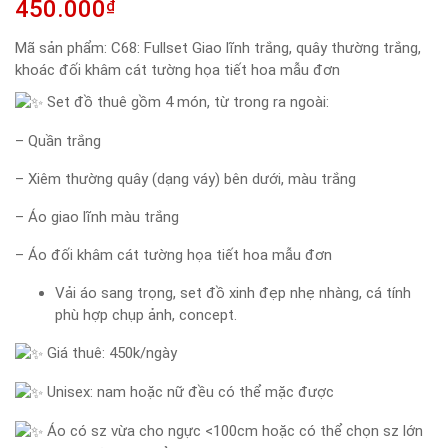
450.000
₫
Mã sản phẩm:
C68: Fullset Giao lĩnh trắng, quây thường trắng,
khoác đối khâm cát tường họa tiết hoa mẫu đơn
Set đồ thuê gồm 4 món, từ trong ra ngoài:
– Quần trắng
– Xiêm thường quây (dạng váy) bên dưới, màu trắng
– Áo giao lĩnh màu trắng
– Áo đối khâm cát tường họa tiết hoa mẫu đơn
Vải áo sang trọng, set đồ xinh đẹp nhẹ nhàng, cá tính
phù hợp chụp ảnh, concept.
Giá thuê: 450k/ngày
Unisex: nam hoặc nữ đều có thể mặc được
Áo có sz vừa cho ngực <100cm hoặc có thể chọn sz lớn