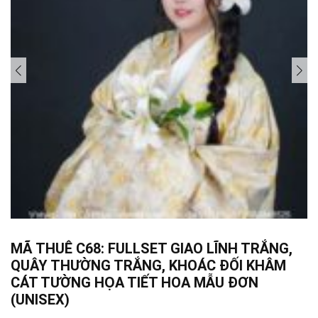
MÃ THUÊ C68: FULLSET GIAO LĨNH TRẮNG,
QUÂY THƯỜNG TRẮNG, KHOÁC ĐỐI KHÂM
CÁT TƯỜNG HỌA TIẾT HOA MẪU ĐƠN
(UNISEX)