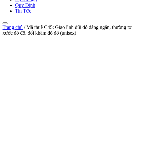
Quy Định
Tin Tức
Trang chủ
/
Mã thuê C45: Giao lĩnh đũi đỏ dáng ngăn, thường tơ
xước đỏ đô, đối khâm đỏ đô (unisex)