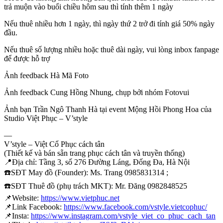
trả muộn vào buổi chiều hôm sau thì tính thêm 1 ngày
Nếu thuê nhiều hơn 1 ngày, thì ngày thứ 2 trở đi tính giá 50% ngày
đầu.
Nếu thuê số lượng nhiều hoặc thuê dài ngày, vui lòng inbox fanpage
để được hỗ trợ
Ảnh feedback Hà Mã Foto
Ảnh feedback Cung Hồng Nhung, chụp bởi nhóm Fotovui
Ảnh bạn Trần Ngô Thanh Hà tại event Mộng Hồi Phong Hoa của
Studio Việt Phục – V’style
—
V’style – Việt Cổ Phục cách tân
(Thiết kế và bán sẵn trang phục cách tân và truyền thống)
📍
Địa chỉ: Tầng 3, số 276 Đường Láng, Đống Đa, Hà Nội
☎️
SĐT May đồ (Founder): Ms. Trang 0985831314 ;
☎️
SĐT Thuê đồ (phụ trách MKT): Mr. Đăng 0982848525
📌
Website:
https://www.vietphuc.net
📌
Link Facebook:
https://www.facebook.com/vstyle.vietcophuc/
📌
Insta:
https://www.instagram.com/vstyle_viet_co_phuc_cach_tan