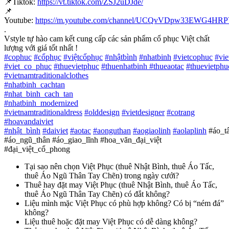
📌
Tiktok:
https://vt.tiktok.com/ZSJ2uDJde/
📌
Youtube:
https://m.youtube.com/channel/UCQvVDpw33EWG4H
.
Vstyle tự hào cam kết cung cấp các sản phẩm cổ phục Việt chất
lượng với giá tốt nhất !
#
cophuc
#
cổphục
#
việtcổphục
#
nhậtbình
#
nhatbinh
#
vietcophuc
#
vi
#
viet_co_phuc
#
thuevietphuc
#
thuenhatbinh
#
thueaotac
#
thuevietphu
#
vietnamtraditionalclothes
#
nhatbinh_cachtan
#
nhat_binh_cach_tan
#
nhatbinh_modernized
#
vietnamtraditionaldress
#
olddesign
#
vietdesigner
#
cotrang
#
hoavandaiviet
#
nhật_bình
#
daiviet
#
aotac
#
aonguthan
#
aogiaolinh
#
aolaplinh
#áo_t
#áo_ngũ_thân #áo_giao_lĩnh #hoa_văn_đại_việt
#đại_việt_cổ_phong
Tại sao nên chọn Việt Phục (thuê Nhật Bình, thuê Áo Tấc,
thuê Áo Ngũ Thân Tay Chẽn) trong ngày cưới?
Thuê hay đặt may Việt Phục (thuê Nhật Bình, thuê Áo Tấc,
thuê Áo Ngũ Thân Tay Chẽn) có đắt không?
Liệu mình mặc Việt Phục có phù hợp không? Có bị “ném đá”
không?
Liệu thuê hoặc đặt may Việt Phục có dễ dàng không?