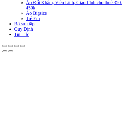
Áo Đối Khâm, Viên Lĩnh, Giao Lĩnh cho thuê 350-
450k
Áo Bigsize
Trẻ Em
Bộ sưu tập
Quy Định
Tin Tức