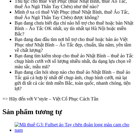
Thủ tục cho thuê Việt Phục (thuê Nhật Bình, thuê Áo Tấc,
thuê Áo Ngũ Thân Tay Chẽn) như thế nào?
Mình ở xa có thuê Việt Phục (thuê Nhật Bình, thuê Áo Tấc,
thuê Áo Ngũ Thân Tay Chẽn) được không?
Bạn đang chưa biết địa chỉ nào hỗ trợ cho thuê hoặc bán Nhật
Bình – Áo Tấc OK nhất, uy tín nhất tại Hà Nội hoặc miền
Bắc?
Bạn đang đau đầu tìm nơi hỗ trợ cho thuê hoặc bán áo Việt
Phục như Nhật Bình – Áo Tấc đẹp, chuẩn, lâu năm, yên tâm
về chất lượng?
Bạn đang tìm kiếm shop cho thuê áo Nhật Bình – thuê áo Tấc
chụp hình cưới với số lượng nhiều nhất, đa dạng lựa chọn về
màu sắc, mẫu mã?
Bạn đang cần hỏi shop nào cho thuê áo Nhật Bình – thuê áo
Tấc giá cả hợp lý nhất để chụp ảnh, chụp hình cưới, mà lại
gửi đi tất cả các tỉnh miền Bắc, toàn quốc, nhanh chóng, tiện
lợi?
=> Hãy đến với V’style – Việt Cổ Phục Cách Tân
Sản phẩm tương tự