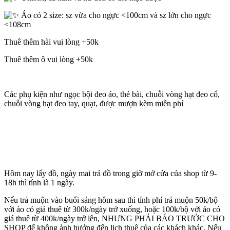
Áo có 2 size: sz vừa cho ngực <100cm và sz lớn cho ngực
<108cm
Thuê thêm hài vui lòng +50k
Thuê thêm ô vui lòng +50k
Các phụ kiện như ngọc bội đeo áo, thẻ bài, chuỗi vòng hạt đeo cổ,
chuỗi vòng hạt đeo tay, quạt, được mượn kèm miễn phí
Hôm nay lấy đồ, ngày mai trả đồ trong giờ mở cửa của shop từ 9-
18h thì tính là 1 ngày.
Nếu trả muộn vào buổi sáng hôm sau thì tính phí trả muộn 50k/bộ
với áo có giá thuê từ 300k/ngày trở xuống, hoặc 100k/bộ với áo có
giá thuê từ 400k/ngày trở lên, NHƯNG PHẢI BÁO TRƯỚC CHO
SHOP để không ảnh hưởng đến lịch thuê của các khách khác. Nếu