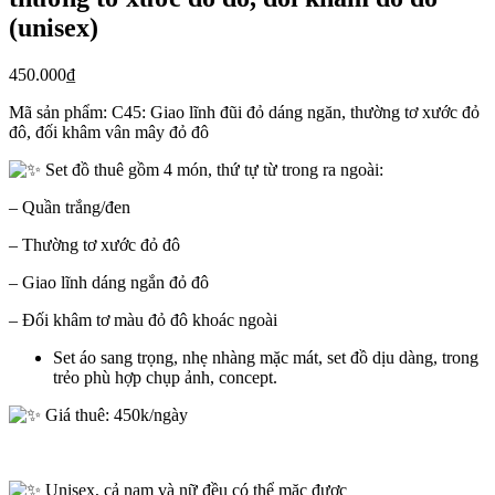
(unisex)
450.000
₫
Mã sản phẩm:
C45: Giao lĩnh đũi đỏ dáng ngăn, thường tơ xước đỏ
đô, đối khâm vân mây đỏ đô
Set đồ thuê gồm 4 món, thứ tự từ trong ra ngoài:
– Quần trắng/đen
– Thường tơ xước đỏ đô
– Giao lĩnh dáng ngắn đỏ đô
– Đối khâm tơ màu đỏ đô khoác ngoài
Set áo sang trọng, nhẹ nhàng mặc mát, set đồ dịu dàng, trong
trẻo phù hợp chụp ảnh, concept.
Giá thuê: 450k/ngày
Unisex, cả nam và nữ đều có thể mặc được