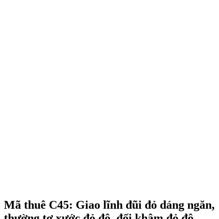
Mã thuê C45: Giao lĩnh đũi đỏ dáng ngăn,
thường tơ xước đỏ đô, đối khâm đỏ đô