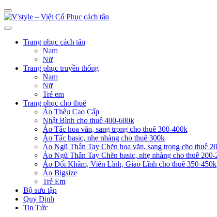
Trang phục cách tân
Nam
Nữ
Trang phục truyền thống
Nam
Nữ
Trẻ em
Trang phục cho thuê
Áo Thêu Cao Cấp
Nhật Bình cho thuê 400-600k
Áo Tấc hoa văn, sang trọng cho thuê 300-400k
Áo Tấc basic, nhẹ nhàng cho thuê 300k
Áo Ngũ Thân Tay Chẽn hoa văn, sang trọng cho thuê 2
Áo Ngũ Thân Tay Chẽn basic, nhẹ nhàng cho thuê 200-
Áo Đối Khâm, Viên Lĩnh, Giao Lĩnh cho thuê 350-450k
Áo Bigsize
Trẻ Em
Bộ sưu tập
Quy Định
Tin Tức