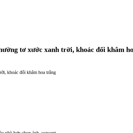
thường tơ xước xanh trời, khoác đối khâm h
trời, khoác đối khâm hoa trắng
rẻo phù hợp chụp ảnh, concept.