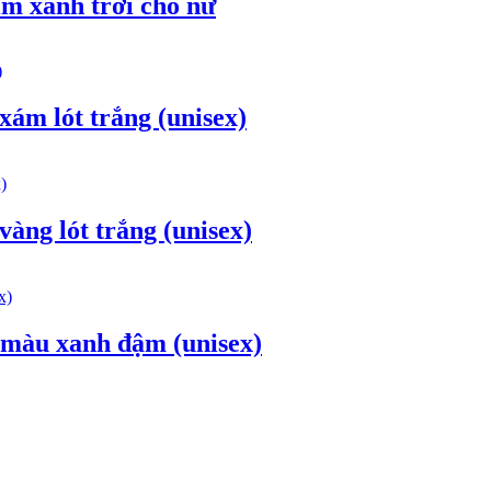
im xanh trời cho nữ
xám lót trắng (unisex)
àng lót trắng (unisex)
n màu xanh đậm (unisex)