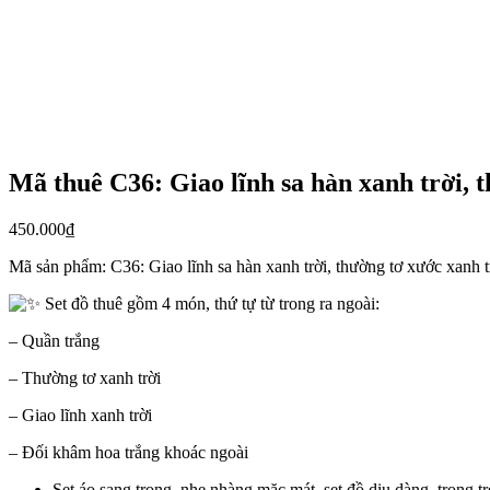
Mã thuê C36: Giao lĩnh sa hàn xanh trời, 
450.000
₫
Mã sản phẩm:
C36: Giao lĩnh sa hàn xanh trời, thường tơ xước xanh 
Set đồ thuê gồm 4 món, thứ tự từ trong ra ngoài:
– Quần trắng
– Thường tơ xanh trời
– Giao lĩnh xanh trời
– Đối khâm hoa trắng khoác ngoài
Set áo sang trọng, nhẹ nhàng mặc mát, set đồ dịu dàng, trong t