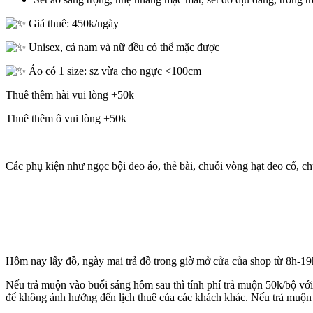
Giá thuê: 450k/ngày
Unisex, cả nam và nữ đều có thể mặc được
Áo có 1 size: sz vừa cho ngực <100cm
Thuê thêm hài vui lòng +50k
Thuê thêm ô vui lòng +50k
Các phụ kiện như ngọc bội đeo áo, thẻ bài, chuỗi vòng hạt đeo cổ, c
Hôm nay lấy đồ, ngày mai trả đồ trong giờ mở cửa của shop từ 8h-19h 
Nếu trả muộn vào buổi sáng hôm sau thì tính phí trả muộn 50k/bộ
để không ảnh hưởng đến lịch thuê của các khách khác. Nếu trả muộn 