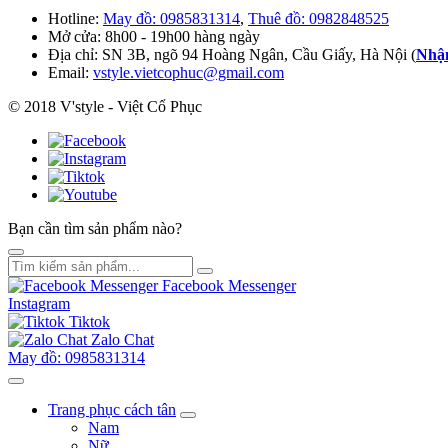
Hotline:
May đồ: 0985831314
,
Thuê đồ: 0982848525
Mở cửa: 8h00 - 19h00 hàng ngày
Địa chỉ: SN 3B, ngõ 94 Hoàng Ngân, Cầu Giấy, Hà Nội (
Nhận
Email:
vstyle.vietcophuc@gmail.com
© 2018 V'style - Việt Cổ Phục
Bạn cần tìm sản phẩm nào?
Facebook Messenger
Instagram
Tiktok
Zalo Chat
May đồ: 0985831314
Trang phục cách tân
Nam
Nữ