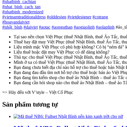
#
nhatbinh_cachtan
#
nhat_binh_cach_tan
#
nhatbinh_modernized
#
vietnamtraditionaldress
#
olddesign
#
vietdesigner
#
cotrang
#
hoavandaiviet
#
nhật_bình
#
daiviet
#
aotac
#
aonguthan
#
aogiaolinh
#
aolaplinh
#áo_tấ
Tại sao nên chọn Việt Phục (thuê Nhật Bình, thuê Áo Tấc, th
Thuê hay đặt may Việt Phục (thuê Nhật Bình, thuê Áo Tấc, t
Liệu mình mặc Việt Phục có phù hợp không? Có bị “ném đá” 
Liệu thuê hoặc đặt may Việt Phục có dễ dàng không?
Thủ tục cho thuê Việt Phục (thuê Nhật Bình, thuê Áo Tấc, t
Mình ở xa có thuê Việt Phục (thuê Nhật Bình, thuê Áo Tấc, 
Bạn đang chưa biết địa chỉ nào hỗ trợ cho thuê hoặc bán Nhật
Bạn đang đau đầu tìm nơi hỗ trợ cho thuê hoặc bán áo Việt Ph
Bạn đang tìm kiếm shop cho thuê áo Nhật Bình – thuê áo Tấc c
Bạn đang cần hỏi shop nào cho thuê áo Nhật Bình – thuê áo Tấc 
=> Hãy đến với V’style – Việt Cổ Phục
Sản phẩm tương tự