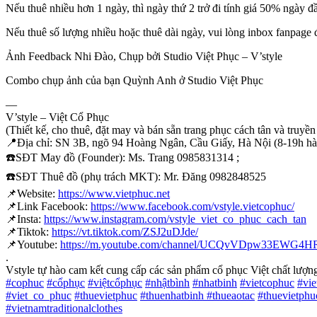
Nếu thuê nhiều hơn 1 ngày, thì ngày thứ 2 trở đi tính giá 50% ngày đ
Nếu thuê số lượng nhiều hoặc thuê dài ngày, vui lòng inbox fanpage 
Ảnh Feedback Nhi Đào, Chụp bởi Studio Việt Phục – V’style
Combo chụp ảnh của bạn Quỳnh Anh ở Studio Việt Phục
—
V’style – Việt Cổ Phục
(Thiết kế, cho thuê, đặt may và bán sẵn trang phục cách tân và truyền
📍
Địa chỉ: SN 3B, ngõ 94 Hoàng Ngân, Cầu Giấy, Hà Nội (8-19h h
☎️
SĐT May đồ (Founder): Ms. Trang 0985831314 ;
☎️
SĐT Thuê đồ (phụ trách MKT): Mr. Đăng 0982848525
📌
Website:
https://www.vietphuc.net
📌
Link Facebook:
https://www.facebook.com/vstyle.vietcophuc/
📌
Insta:
https://www.instagram.com/vstyle_viet_co_phuc_cach_tan
📌
Tiktok:
https://vt.tiktok.com/ZSJ2uDJde/
📌
Youtube:
https://m.youtube.com/channel/UCQvVDpw33EWG
.
Vstyle tự hào cam kết cung cấp các sản phẩm cổ phục Việt chất lượng 
#
cophuc
#
cổphục
#
việtcổphục
#
nhậtbình
#
nhatbinh
#
vietcophuc
#
vi
#
viet_co_phuc
#
thuevietphuc
#
thuenhatbinh
#
thueaotac
#
thuevietphu
#
vietnamtraditionalclothes