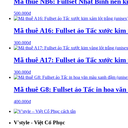
Mã thuê NB6: Fullset Nhật Bình nến k
500.000
₫
Mã thuê A16: Fullset áo Tấc xước kim 
300.000
₫
Mã thuê A17: Fullset áo Tấc xước kim v
300.000
₫
Mã thuê G8: Fullset áo Tấc in hoa vă
400.000
₫
V'style - Việt Cổ Phục