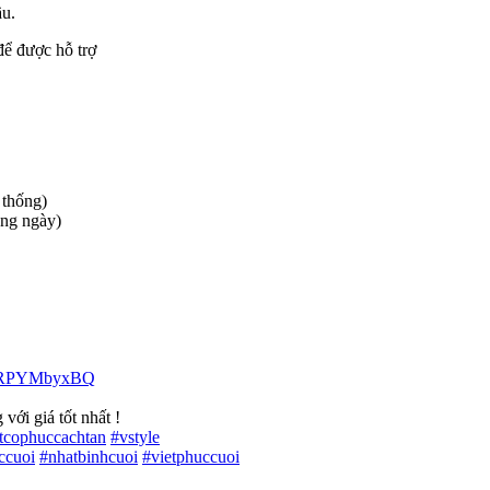
ầu.
để được hỗ trợ
 thống)
àng ngày)
4HRPYMbyxBQ
với giá tốt nhất !
etcophuccachtan
#
vstyle
ccuoi
#
nhatbinhcuoi
#
vietphuccuoi