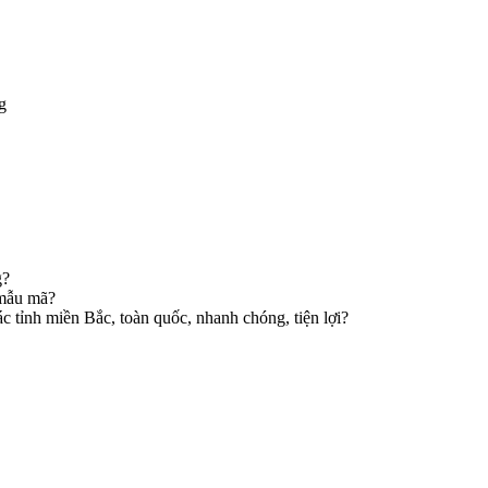
g
g?
 mẫu mã?
ác tỉnh miền Bắc, toàn quốc, nhanh chóng, tiện lợi?