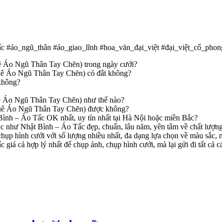
c #áo_ngũ_thân #áo_giao_lĩnh #hoa_văn_đại_việt #đại_việt_cổ_phon
uê Áo Ngũ Thân Tay Chẽn) trong ngày cưới?
huê Áo Ngũ Thân Tay Chẽn) có đắt không?
không?
huê Áo Ngũ Thân Tay Chẽn) như thế nào?
thuê Áo Ngũ Thân Tay Chẽn) được không?
 Bình – Áo Tấc OK nhất, uy tín nhất tại Hà Nội hoặc miền Bắc?
ục như Nhật Bình – Áo Tấc đẹp, chuẩn, lâu năm, yên tâm về chất lượn
hụp hình cưới với số lượng nhiều nhất, đa dạng lựa chọn về màu sắc,
giá cả hợp lý nhất để chụp ảnh, chụp hình cưới, mà lại gửi đi tất cả c