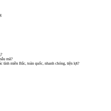
g
g?
 mẫu mã?
ác tỉnh miền Bắc, toàn quốc, nhanh chóng, tiện lợi?