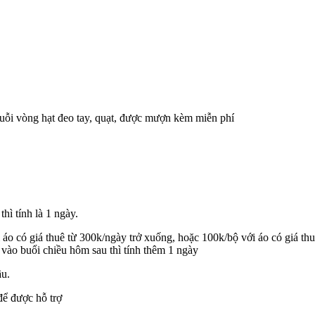
huỗi vòng hạt đeo tay, quạt, được mượn kèm miễn phí
hì tính là 1 ngày.
 với áo có giá thuê từ 300k/ngày trở xuống, hoặc 100k/bộ với áo 
vào buổi chiều hôm sau thì tính thêm 1 ngày
ầu.
để được hỗ trợ