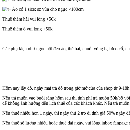
Áo có 1 size: sz vừa cho ngực <100cm
Thuê thêm hài vui lòng +50k
Thuê thêm ô vui lòng +50k
Các phụ kiện như ngọc bội đeo áo, thẻ bài, chuỗi vòng hạt đeo cổ, c
Hôm nay lấy đồ, ngày mai trả đồ trong giờ mở cửa của shop từ 9-18h t
Nếu trả muộn vào buổi sáng hôm sau thì tính phí trả muộn 50k/bộ
để không ảnh hưởng đến lịch thuê của các khách khác. Nếu trả muộn 
Nếu thuê nhiều hơn 1 ngày, thì ngày thứ 2 trở đi tính giá 50% ngày đ
Nếu thuê số lượng nhiều hoặc thuê dài ngày, vui lòng inbox fanpage 