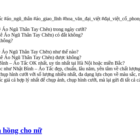
c #áo_ngũ_thân #áo_giao_lĩnh #hoa_văn_đại_việt #đại_việt_cổ_phon
uê Áo Ngũ Thân Tay Chẽn) trong ngày cưới?
huê Áo Ngũ Thân Tay Chẽn) có đắt không?
không?
huê Áo Ngũ Thân Tay Chẽn) như thế nào?
thuê Áo Ngũ Thân Tay Chẽn) được không?
 Bình – Áo Tấc OK nhất, uy tín nhất tại Hà Nội hoặc miền Bắc?
ục như Nhật Bình – Áo Tấc đẹp, chuẩn, lâu năm, yên tâm về chất lượn
hụp hình cưới với số lượng nhiều nhất, đa dạng lựa chọn về màu sắc,
giá cả hợp lý nhất để chụp ảnh, chụp hình cưới, mà lại gửi đi tất cả c
n hồng cho nữ