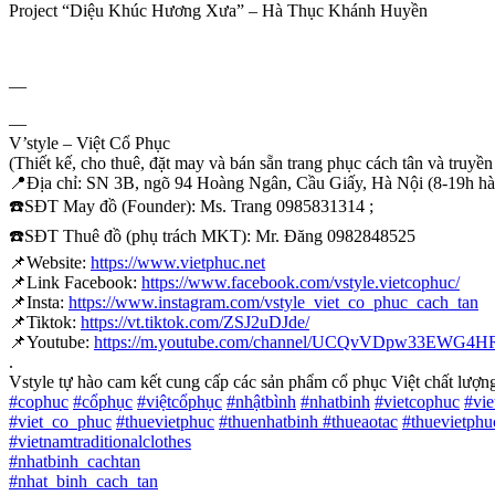
Project “Diệu Khúc Hương Xưa” – Hà Thục Khánh Huyền
—
—
V’style – Việt Cổ Phục
(Thiết kế, cho thuê, đặt may và bán sẵn trang phục cách tân và truyền
📍
Địa chỉ: SN 3B, ngõ 94 Hoàng Ngân, Cầu Giấy, Hà Nội (8-19h h
☎️
SĐT May đồ (Founder): Ms. Trang 0985831314 ;
☎️
SĐT Thuê đồ (phụ trách MKT): Mr. Đăng 0982848525
📌
Website:
https://www.vietphuc.net
📌
Link Facebook:
https://www.facebook.com/vstyle.vietcophuc/
📌
Insta:
https://www.instagram.com/vstyle_viet_co_phuc_cach_tan
📌
Tiktok:
https://vt.tiktok.com/ZSJ2uDJde/
📌
Youtube:
https://m.youtube.com/channel/UCQvVDpw33EWG
.
Vstyle tự hào cam kết cung cấp các sản phẩm cổ phục Việt chất lượng 
#
cophuc
#
cổphục
#
việtcổphục
#
nhậtbình
#
nhatbinh
#
vietcophuc
#
vi
#
viet_co_phuc
#
thuevietphuc
#
thuenhatbinh
#
thueaotac
#
thuevietphu
#
vietnamtraditionalclothes
#
nhatbinh_cachtan
#
nhat_binh_cach_tan