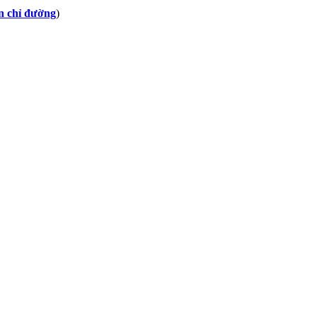
 chỉ đường
)