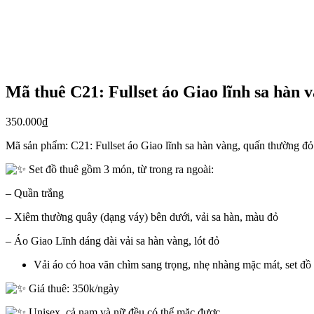
Mã thuê C21: Fullset áo Giao lĩnh sa hàn 
350.000
₫
Mã sản phẩm:
C21: Fullset áo Giao lĩnh sa hàn vàng, quấn thường đỏ
Set đồ thuê gồm 3 món, từ trong ra ngoài:
– Quần trắng
– Xiêm thường quây (dạng váy) bên dưới, vải sa hàn, màu đỏ
– Áo Giao Lĩnh dáng dài vải sa hàn vàng, lót đỏ
Vải áo có hoa văn chìm sang trọng, nhẹ nhàng mặc mát, set đồ 
Giá thuê: 350k/ngày
Unisex, cả nam và nữ đều có thể mặc được