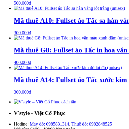
500.000
₫
Mã thuê A10: Fullset áo Tấc sa hàn vàn
300.000
₫
Mã thuê G8: Fullset áo Tấc in hoa vă
400.000
₫
Mã thuê A14: Fullset áo Tấc xước kim đ
300.000
₫
V'style - Việt Cổ Phục
Hotline:
May đồ: 0985831314
,
Thuê đồ: 0982848525