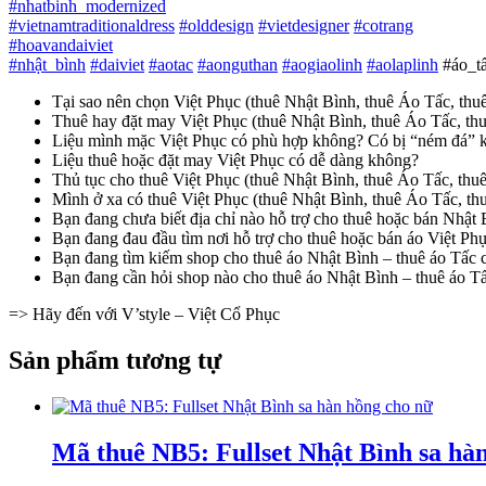
#
nhatbinh_modernized
#
vietnamtraditionaldress
#
olddesign
#
vietdesigner
#
cotrang
#
hoavandaiviet
#
nhật_bình
#
daiviet
#
aotac
#
aonguthan
#
aogiaolinh
#
aolaplinh
#áo_tấ
Tại sao nên chọn Việt Phục (thuê Nhật Bình, thuê Áo Tấc, th
Thuê hay đặt may Việt Phục (thuê Nhật Bình, thuê Áo Tấc, t
Liệu mình mặc Việt Phục có phù hợp không? Có bị “ném đá” 
Liệu thuê hoặc đặt may Việt Phục có dễ dàng không?
Thủ tục cho thuê Việt Phục (thuê Nhật Bình, thuê Áo Tấc, t
Mình ở xa có thuê Việt Phục (thuê Nhật Bình, thuê Áo Tấc, 
Bạn đang chưa biết địa chỉ nào hỗ trợ cho thuê hoặc bán Nhật
Bạn đang đau đầu tìm nơi hỗ trợ cho thuê hoặc bán áo Việt Ph
Bạn đang tìm kiếm shop cho thuê áo Nhật Bình – thuê áo Tấc c
Bạn đang cần hỏi shop nào cho thuê áo Nhật Bình – thuê áo Tấc 
=> Hãy đến với V’style – Việt Cổ Phục
Sản phẩm tương tự
Mã thuê NB5: Fullset Nhật Bình sa hà