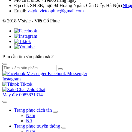
Mở cửa: 8h00 - 19h00 hàng ngày
Địa chỉ: SN 3B, ngõ 94 Hoàng Ngân, Cầu Giấy, Hà Nội (
Nhận
Email:
vstyle.vietcophuc@gmail.com
© 2018 V'style - Việt Cổ Phục
Bạn cần tìm sản phẩm nào?
Facebook Messenger
Instagram
Tiktok
Zalo Chat
May đồ: 0985831314
Trang phục cách tân
Nam
Nữ
Trang phục truyền thống
Nam