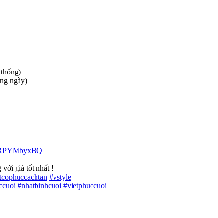
 thống)
àng ngày)
4HRPYMbyxBQ
với giá tốt nhất !
etcophuccachtan
#
vstyle
ccuoi
#
nhatbinhcuoi
#
vietphuccuoi