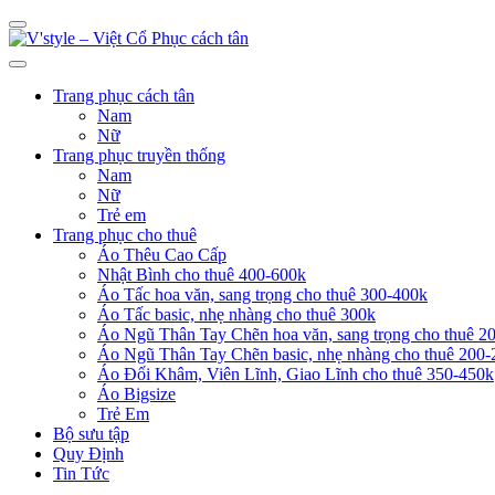
Trang phục cách tân
Nam
Nữ
Trang phục truyền thống
Nam
Nữ
Trẻ em
Trang phục cho thuê
Áo Thêu Cao Cấp
Nhật Bình cho thuê 400-600k
Áo Tấc hoa văn, sang trọng cho thuê 300-400k
Áo Tấc basic, nhẹ nhàng cho thuê 300k
Áo Ngũ Thân Tay Chẽn hoa văn, sang trọng cho thuê 2
Áo Ngũ Thân Tay Chẽn basic, nhẹ nhàng cho thuê 200-
Áo Đối Khâm, Viên Lĩnh, Giao Lĩnh cho thuê 350-450k
Áo Bigsize
Trẻ Em
Bộ sưu tập
Quy Định
Tin Tức