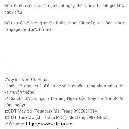
Nếu thuê nhiều hơn 1 ngày, thì ngày thứ 2 trở đi tính giá 50%
ngày đầu.
Nếu thuê số lượng nhiều hoặc thuê dài ngày, vui lòng inbox
fanpage để được hỗ trợ
—
—
V’style – Việt Cổ Phục
(Thiết kế, cho thuê, đặt may và bán sẵn trang phục cách tân
và truyền thống)
📍
Địa chỉ: SN 3B, ngõ 94 Hoàng Ngân, Cầu Giấy, Hà Nội (8-19h
hàng ngày)
☎️
SĐT May đồ (Founder): Ms. Trang 0985831314 ;
☎️
SĐT Thuê đồ (phụ trách MKT): Mr. Đăng 0982848525
📌
Website:
https://www.vietphuc.net