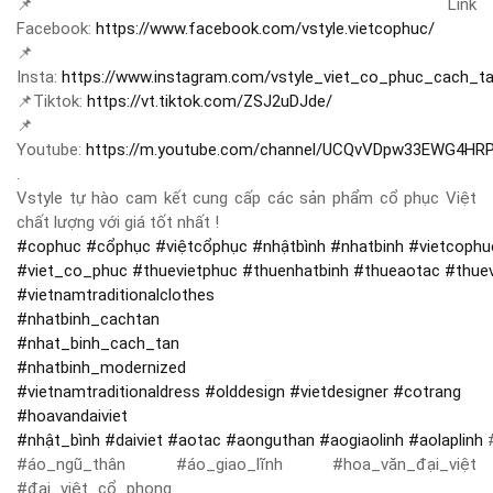
📌
Link
Facebook:
https://www.facebook.com/vstyle.vietcophuc/
📌
Insta:
https://www.instagram.com/vstyle_viet_co_phuc_cach_t
📌
Tiktok:
https://vt.tiktok.com/ZSJ2uDJde/
📌
Youtube:
https://m.youtube.com/channel/UCQvVDpw33EWG4HR
.
Vstyle tự hào cam kết cung cấp các sản phẩm cổ phục Việt
chất lượng với giá tốt nhất !
#
cophuc
#
cổphục
#
việtcổphục
#
nhậtbình
#
nhatbinh
#
vietcophu
#
viet_co_phuc
#
thuevietphuc
#
thuenhatbinh
#
thueaotac
#
thue
#
vietnamtraditionalclothes
#
nhatbinh_cachtan
#
nhat_binh_cach_tan
#
nhatbinh_modernized
#
vietnamtraditionaldress
#
olddesign
#
vietdesigner
#
cotrang
#
hoavandaiviet
#
nhật_bình
#
daiviet
#
aotac
#
aonguthan
#
aogiaolinh
#
aolaplinh
#
#áo_ngũ_thân #áo_giao_lĩnh #hoa_văn_đại_việt
#đại_việt_cổ_phong