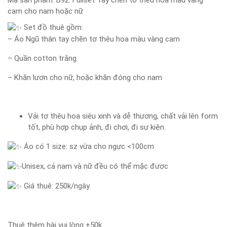
Mã sản phẩm:
B92: Fullset Tay chẽn tơ thêu hoa màu vàng
cam cho nam hoặc nữ
Set đồ thuê gồm:
– Áo Ngũ thân tay chẽn tơ thêu hoa màu vàng cam
– Quần cotton trắng
– Khăn lươn cho nữ, hoặc khăn đóng cho nam
Vải tơ thêu hoa siêu xinh và dễ thương, chất vải lên form
tốt, phù hợp chụp ảnh, đi chơi, đi sự kiện.
Áo có 1 size: sz vừa cho ngực <100cm
Unisex, cả nam và nữ đều có thể mặc được
Giá thuê: 250k/ngày
Thuê thêm hài vui lòng +50k