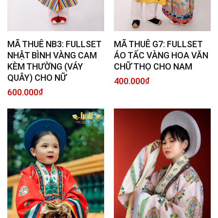
MÃ THUÊ G7: FULLSET
MÃ THUÊ NB3: FULLSET
ÁO TẤC VÀNG HOA VĂN
NHẬT BÌNH VÀNG CAM
CHỮ THỌ CHO NAM
KÈM THƯỜNG (VÁY
QUÂY) CHO NỮ
400.000
₫
600.000
₫