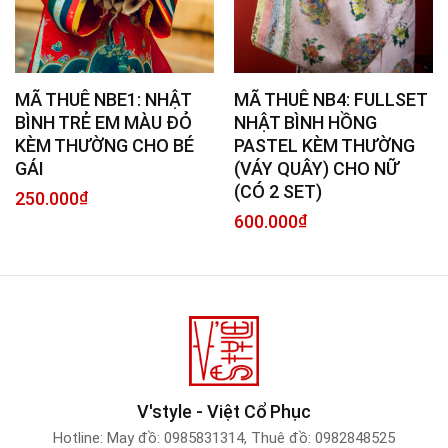
MÃ THUÊ NBE1: NHẬT
MÃ THUÊ NB4: FULLSET
BÌNH TRẺ EM MÀU ĐỎ
NHẬT BÌNH HỒNG
KÈM THƯỜNG CHO BÉ
PASTEL KÈM THƯỜNG
GÁI
(VÁY QUÂY) CHO NỮ
(CÓ 2 SET)
250.000
₫
600.000
₫
V'style - Việt Cổ Phục
Hotline:
May đồ: 0985831314
,
Thuê đồ: 0982848525