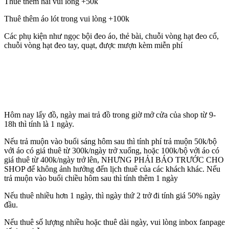
Thuê thêm hài vui lòng +50k
Thuê thêm áo lót trong vui lòng +100k
Các phụ kiện như ngọc bội đeo áo, thẻ bài, chuỗi vòng hạt đeo cổ,
chuỗi vòng hạt đeo tay, quạt, được mượn kèm miễn phí
Hôm nay lấy đồ, ngày mai trả đồ trong giờ mở cửa của shop từ 9-
18h thì tính là 1 ngày.
Nếu trả muộn vào buổi sáng hôm sau thì tính phí trả muộn 50k/bộ
với áo có giá thuê từ 300k/ngày trở xuống, hoặc 100k/bộ với áo có
giá thuê từ 400k/ngày trở lên, NHƯNG PHẢI BÁO TRƯỚC CHO
SHOP để không ảnh hưởng đến lịch thuê của các khách khác. Nếu
trả muộn vào buổi chiều hôm sau thì tính thêm 1 ngày
Nếu thuê nhiều hơn 1 ngày, thì ngày thứ 2 trở đi tính giá 50% ngày
đầu.
Nếu thuê số lượng nhiều hoặc thuê dài ngày, vui lòng inbox fanpage