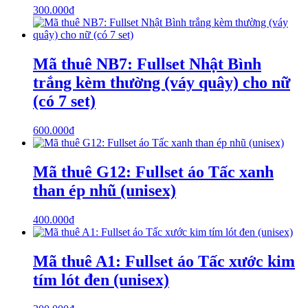
300.000
₫
Mã thuê NB7: Fullset Nhật Bình
trắng kèm thường (váy quây) cho nữ
(có 7 set)
600.000
₫
Mã thuê G12: Fullset áo Tấc xanh
than ép nhũ (unisex)
400.000
₫
Mã thuê A1: Fullset áo Tấc xước kim
tím lót đen (unisex)