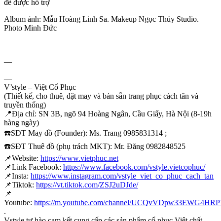
để được hỗ trợ
Album ảnh: Mẫu Hoàng Linh Sa. Makeup Ngọc Thúy Studio.
Photo Minh Đức
—
—
V’style – Việt Cổ Phục
(Thiết kế, cho thuê, đặt may và bán sẵn trang phục cách tân và
truyền thống)
📍
Địa chỉ: SN 3B, ngõ 94 Hoàng Ngân, Cầu Giấy, Hà Nội (8-19h
hàng ngày)
☎️
SĐT May đồ (Founder): Ms. Trang 0985831314 ;
☎️
SĐT Thuê đồ (phụ trách MKT): Mr. Đăng 0982848525
📌
Website:
https://www.vietphuc.net
📌
Link Facebook:
https://www.facebook.com/vstyle.vietcophuc/
📌
Insta:
https://www.instagram.com/vstyle_viet_co_phuc_cach_tan
📌
Tiktok:
https://vt.tiktok.com/ZSJ2uDJde/
📌
Youtube:
https://m.youtube.com/channel/UCQvVDpw33EWG4H
.
Vstyle tự hào cam kết cung cấp các sản phẩm cổ phục Việt chất