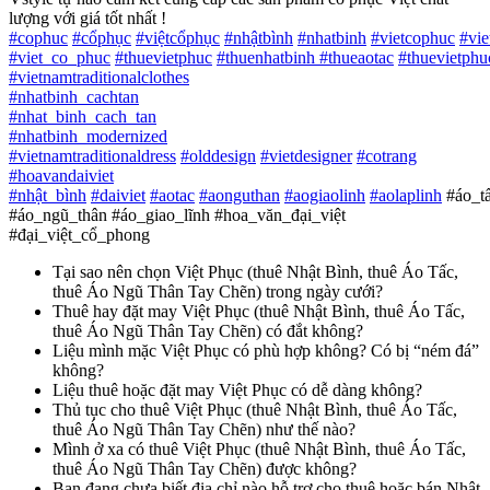
lượng với giá tốt nhất !
#
cophuc
#
cổphục
#
việtcổphục
#
nhậtbình
#
nhatbinh
#
vietcophuc
#
vi
#
viet_co_phuc
#
thuevietphuc
#
thuenhatbinh
#
thueaotac
#
thuevietphu
#
vietnamtraditionalclothes
#
nhatbinh_cachtan
#
nhat_binh_cach_tan
#
nhatbinh_modernized
#
vietnamtraditionaldress
#
olddesign
#
vietdesigner
#
cotrang
#
hoavandaiviet
#
nhật_bình
#
daiviet
#
aotac
#
aonguthan
#
aogiaolinh
#
aolaplinh
#áo_t
#áo_ngũ_thân #áo_giao_lĩnh #hoa_văn_đại_việt
#đại_việt_cổ_phong
Tại sao nên chọn Việt Phục (thuê Nhật Bình, thuê Áo Tấc,
thuê Áo Ngũ Thân Tay Chẽn) trong ngày cưới?
Thuê hay đặt may Việt Phục (thuê Nhật Bình, thuê Áo Tấc,
thuê Áo Ngũ Thân Tay Chẽn) có đắt không?
Liệu mình mặc Việt Phục có phù hợp không? Có bị “ném đá”
không?
Liệu thuê hoặc đặt may Việt Phục có dễ dàng không?
Thủ tục cho thuê Việt Phục (thuê Nhật Bình, thuê Áo Tấc,
thuê Áo Ngũ Thân Tay Chẽn) như thế nào?
Mình ở xa có thuê Việt Phục (thuê Nhật Bình, thuê Áo Tấc,
thuê Áo Ngũ Thân Tay Chẽn) được không?
Bạn đang chưa biết địa chỉ nào hỗ trợ cho thuê hoặc bán Nhật