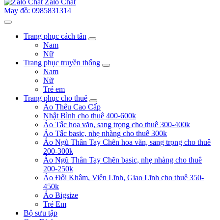
Zalo Chat
May đồ: 0985831314
Trang phục cách tân
Nam
Nữ
Trang phục truyền thống
Nam
Nữ
Trẻ em
Trang phục cho thuê
Áo Thêu Cao Cấp
Nhật Bình cho thuê 400-600k
Áo Tấc hoa văn, sang trọng cho thuê 300-400k
Áo Tấc basic, nhẹ nhàng cho thuê 300k
Áo Ngũ Thân Tay Chẽn hoa văn, sang trọng cho thuê
200-300k
Áo Ngũ Thân Tay Chẽn basic, nhẹ nhàng cho thuê
200-250k
Áo Đối Khâm, Viên Lĩnh, Giao Lĩnh cho thuê 350-
450k
Áo Bigsize
Trẻ Em
Bộ sưu tập