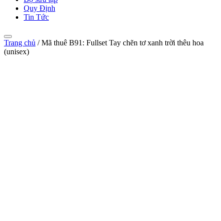
Quy Định
Tin Tức
Trang chủ
/
Mã thuê B91: Fullset Tay chẽn tơ xanh trời thêu hoa
(unisex)