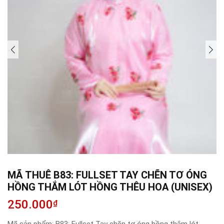
MÃ THUÊ B83: FULLSET TAY CHẼN TƠ ÓNG
HỒNG THẮM LÓT HỒNG THÊU HOA (UNISEX)
250.000
₫