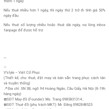
thêm 1 ngày
Nếu thuê nhiều hơn 1 ngày, thì ngày thứ 2 trở đi tính giá 50%
ngày đầu.
Nếu thuê số lượng nhiều hoặc thuê dài ngày, vui lòng inbox
fanpage để được hỗ trợ
—
—
V’style – Việt Cổ Phục
(Thiết kế, cho thuê, đặt may và bán sẵn trang phục cách tân
và truyền thống)
📍
Địa chỉ: SN 3B, ngõ 94 Hoàng Ngân, Cầu Giấy, Hà Nội (8-19h
hàng ngày)
☎️
SĐT May đồ (Founder): Ms. Trang 0985831314 ;
☎️
SĐT Thuê đồ (phụ trách MKT): Mr. Đăng 0982848525