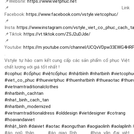
📌
Website:
https://www.vietphuc.net
📌
Link
Facebook:
https://www.facebook.com/vstyle.vietcophuc/
📌
Insta:
https://www.instagram.com/vstyle_viet_co_phuc_cach_t
📌
Tiktok:
https://vt.tiktok.com/ZSJ2uDJde/
📌
Youtube:
https://m.youtube.com/channel/UCQvVDpw33EWG4HR
.
Vstyle tự hào cam kết cung cấp các sản phẩm cổ phục Việt
chất lượng với giá tốt nhất !
#
cophuc
#
cổphục
#
việtcổphục
#
nhậtbình
#
nhatbinh
#
vietcophu
#
viet_co_phuc
#
thuevietphuc
#
thuenhatbinh
#
thueaotac
#
thue
#
vietnamtraditionalclothes
#
nhatbinh_cachtan
#
nhat_binh_cach_tan
#
nhatbinh_modernized
#
vietnamtraditionaldress
#
olddesign
#
vietdesigner
#
cotrang
#
hoavandaiviet
#
nhật_bình
#
daiviet
#
aotac
#
aonguthan
#
aogiaolinh
#
aolaplinh
#
#áo_ngũ_thân #áo_giao_lĩnh #hoa_văn_đại_việt