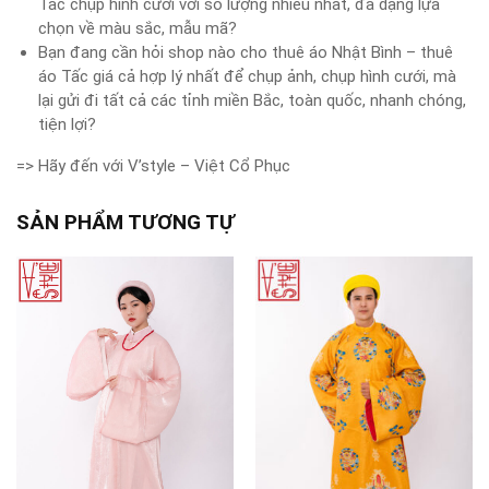
Tấc chụp hình cưới với số lượng nhiều nhất, đa dạng lựa
chọn về màu sắc, mẫu mã?
Bạn đang cần hỏi shop nào cho thuê áo Nhật Bình – thuê
áo Tấc giá cả hợp lý nhất để chụp ảnh, chụp hình cưới, mà
lại gửi đi tất cả các tỉnh miền Bắc, toàn quốc, nhanh chóng,
tiện lợi?
=> Hãy đến với V’style – Việt Cổ Phục
SẢN PHẨM TƯƠNG TỰ