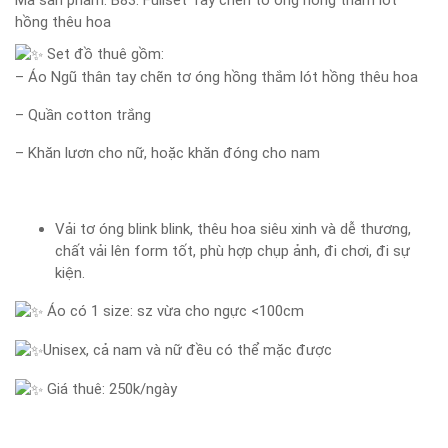
Mã sản phẩm:
B83: Fullset Tay chẽn tơ óng hồng thắm lót
hồng thêu hoa
Set đồ thuê gồm:
– Áo Ngũ thân tay chẽn tơ óng hồng thắm lót hồng thêu hoa
– Quần cotton trắng
– Khăn lươn cho nữ, hoặc khăn đóng cho nam
Vải tơ óng blink blink, thêu hoa siêu xinh và dễ thương,
chất vải lên form tốt, phù hợp chụp ảnh, đi chơi, đi sự
kiện.
Áo có 1 size: sz vừa cho ngực <100cm
Unisex, cả nam và nữ đều có thể mặc được
Giá thuê: 250k/ngày