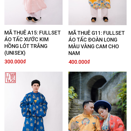
MÃ THUÊ A15: FULLSET
MÃ THUÊ G11: FULLSET
ÁO TẤC XƯỚC KIM
ÁO TẤC ĐOÀN LONG
HỒNG LÓT TRẮNG
MÀU VÀNG CAM CHO
(UNISEX)
NAM
300.000
₫
400.000
₫