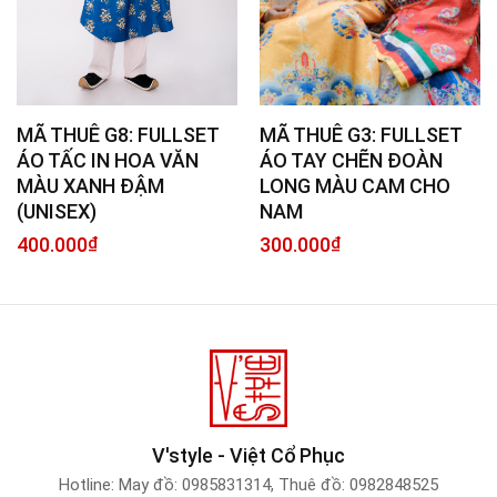
MÃ THUÊ G8: FULLSET
MÃ THUÊ G3: FULLSET
ÁO TẤC IN HOA VĂN
ÁO TAY CHẼN ĐOÀN
MÀU XANH ĐẬM
LONG MÀU CAM CHO
(UNISEX)
NAM
400.000
₫
300.000
₫
V'style - Việt Cổ Phục
Hotline:
May đồ: 0985831314
,
Thuê đồ: 0982848525