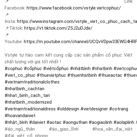
📌
Link
Facebook:
https://www.facebook.com/vstyle.vietcophuc/
📌
Insta:
https://www.instagram.com/vstyle_viet_co_phuc_cach_t
📌
Tiktok:
https://vt.tiktok.com/ZSJ2uDJde/
📌
Youtube:
https://m.youtube.com/channel/UCQvVDpw33EWG4HR
.
Vstyle tự hào cam kết cung cấp các sản phẩm cổ phục Việt
chất lượng với giá tốt nhất !
#
cophuc
#
cổphục
#
việtcổphục
#
nhậtbình
#
nhatbinh
#
vietcophu
#
viet_co_phuc
#
thuevietphuc
#
thuenhatbinh
#
thueaotac
#
thue
#
vietnamtraditionalclothes
#
nhatbinh_cachtan
#
nhat_binh_cach_tan
#
nhatbinh_modernized
#
vietnamtraditionaldress
#
olddesign
#
vietdesigner
#
cotrang
#
hoavandaiviet
#
nhật_bình
#
daiviet
#
aotac
#
aonguthan
#
aogiaolinh
#
aolaplinh
#
#áo_ngũ_thân #áo_giao_lĩnh #hoa_văn_đại_việt
#đại_việt_cổ_phong