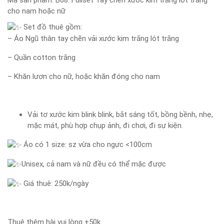
Mã sản phẩm:
B68: Fullset Tay chẽn xước kim trắng lót trắng
cho nam hoặc nữ
Set đồ thuê gồm:
– Áo Ngũ thân tay chẽn vải xước kim trắng lót trắng
– Quần cotton trắng
– Khăn lươn cho nữ, hoặc khăn đóng cho nam
Vải tơ xước kim blink blink, bắt sáng tốt, bồng bềnh, nhẹ,
mặc mát, phù hợp chụp ảnh, đi chơi, đi sự kiện.
Áo có 1 size: sz vừa cho ngực <100cm
Unisex, cả nam và nữ đều có thể mặc được
Giá thuê: 250k/ngày
Thuê thêm hài vui lòng +50k