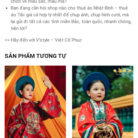
chọn về màu sắc, mẫu mã?
Bạn đang cần hỏi shop nào cho thuê áo Nhật Bình – thuê
áo Tấc giá cả hợp lý nhất để chụp ảnh, chụp hình cưới, mà
lại gửi đi tất cả các tỉnh miền Bắc, toàn quốc, nhanh chóng,
tiện lợi?
=> Hãy đến với V’style – Việt Cổ Phục
SẢN PHẨM TƯƠNG TỰ