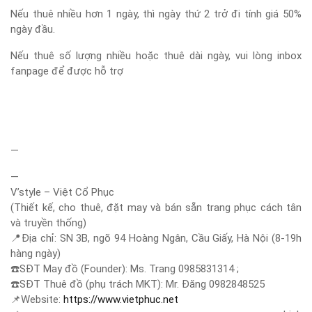
Nếu thuê nhiều hơn 1 ngày, thì ngày thứ 2 trở đi tính giá 50%
ngày đầu.
Nếu thuê số lượng nhiều hoặc thuê dài ngày, vui lòng inbox
fanpage để được hỗ trợ
—
—
V’style – Việt Cổ Phục
(Thiết kế, cho thuê, đặt may và bán sẵn trang phục cách tân
và truyền thống)
📍
Địa chỉ: SN 3B, ngõ 94 Hoàng Ngân, Cầu Giấy, Hà Nội (8-19h
hàng ngày)
☎️
SĐT May đồ (Founder): Ms. Trang 0985831314 ;
☎️
SĐT Thuê đồ (phụ trách MKT): Mr. Đăng 0982848525
📌
Website:
https://www.vietphuc.net