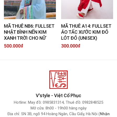
MÃ THUÊ NB6: FULLSET
MÃ THUÊ A14: FULLSET
NHẬT BÌNH NẾN KIM
ÁO TẤC XƯỚC KIM ĐỎ
XANH TRỜI CHO NỮ
LÓT ĐỎ (UNISEX)
500.000
₫
300.000
₫
V'style - Việt Cổ Phục
Hotline:
May đồ: 0985831314
,
Thuê đồ: 0982848525
Mở cửa: 8h00 - 19h00 hàng ngày
Địa chỉ: SN 3B, ngõ 94 Hoàng Ngân, Cầu Giấy, Hà Nội (
Nhận