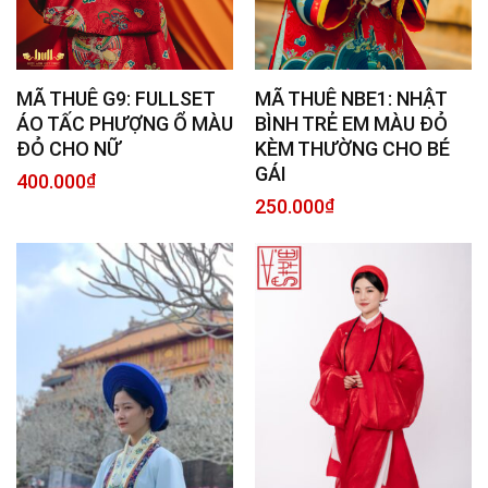
MÃ THUÊ G9: FULLSET
MÃ THUÊ NBE1: NHẬT
ÁO TẤC PHƯỢNG Ổ MÀU
BÌNH TRẺ EM MÀU ĐỎ
ĐỎ CHO NỮ
KÈM THƯỜNG CHO BÉ
GÁI
400.000
₫
250.000
₫