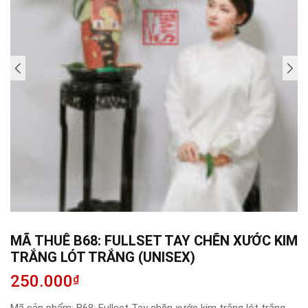
MÃ THUÊ B68: FULLSET TAY CHẼN XƯỚC KIM
TRẮNG LÓT TRẮNG (UNISEX)
250.000
₫