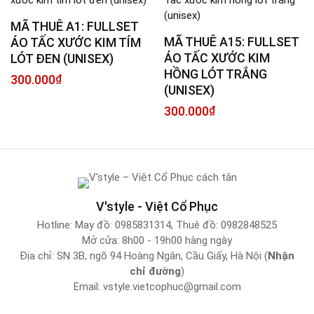
MÃ THUÊ A1: FULLSET
MÃ THUÊ A15: FULLSET
ÁO TẤC XƯỚC KIM TÍM
ÁO TẤC XƯỚC KIM
LÓT ĐEN (UNISEX)
HỒNG LÓT TRẮNG
300.000
₫
(UNISEX)
300.000
₫
V'style - Việt Cổ Phục
Hotline:
May đồ: 0985831314
,
Thuê đồ: 0982848525
Mở cửa: 8h00 - 19h00 hàng ngày
Địa chỉ: SN 3B, ngõ 94 Hoàng Ngân, Cầu Giấy, Hà Nội (
Nhận
chỉ đường
)
Email:
vstyle.vietcophuc@gmail.com