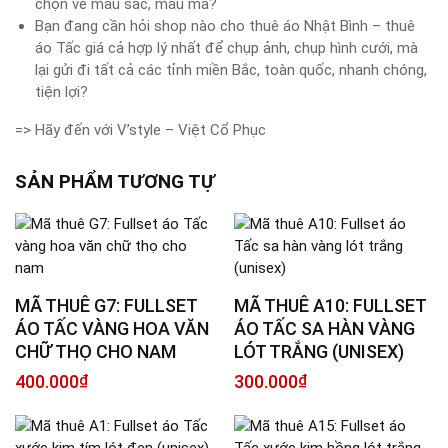
chọn về màu sắc, mẫu mã?
Bạn đang cần hỏi shop nào cho thuê áo Nhật Bình – thuê
áo Tấc giá cả hợp lý nhất để chụp ảnh, chụp hình cưới, mà
lại gửi đi tất cả các tỉnh miền Bắc, toàn quốc, nhanh chóng,
tiện lợi?
=> Hãy đến với V’style – Việt Cổ Phục
SẢN PHẨM TƯƠNG TỰ
MÃ THUÊ G7: FULLSET
MÃ THUÊ A10: FULLSET
ÁO TẤC VÀNG HOA VĂN
ÁO TẤC SA HÀN VÀNG
CHỮ THỌ CHO NAM
LÓT TRẮNG (UNISEX)
400.000
₫
300.000
₫