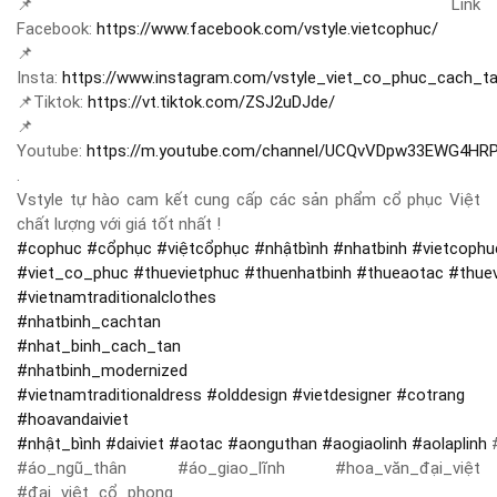
📌
Link
Facebook:
https://www.facebook.com/vstyle.vietcophuc/
📌
Insta:
https://www.instagram.com/vstyle_viet_co_phuc_cach_t
📌
Tiktok:
https://vt.tiktok.com/ZSJ2uDJde/
📌
Youtube:
https://m.youtube.com/channel/UCQvVDpw33EWG4HR
.
Vstyle tự hào cam kết cung cấp các sản phẩm cổ phục Việt
chất lượng với giá tốt nhất !
#
cophuc
#
cổphục
#
việtcổphục
#
nhậtbình
#
nhatbinh
#
vietcophu
#
viet_co_phuc
#
thuevietphuc
#
thuenhatbinh
#
thueaotac
#
thue
#
vietnamtraditionalclothes
#
nhatbinh_cachtan
#
nhat_binh_cach_tan
#
nhatbinh_modernized
#
vietnamtraditionaldress
#
olddesign
#
vietdesigner
#
cotrang
#
hoavandaiviet
#
nhật_bình
#
daiviet
#
aotac
#
aonguthan
#
aogiaolinh
#
aolaplinh
#
#áo_ngũ_thân #áo_giao_lĩnh #hoa_văn_đại_việt
#đại_việt_cổ_phong