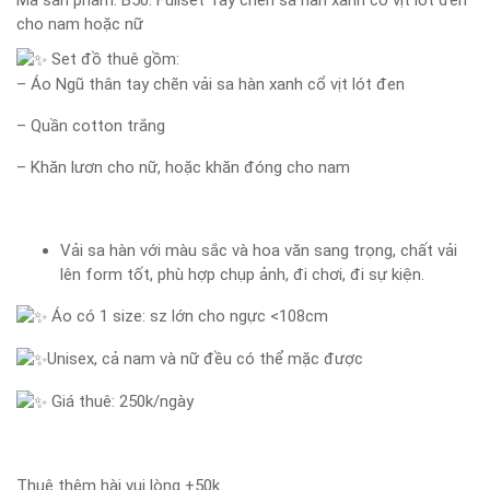
Mã sản phẩm:
B50: Fullset Tay chẽn sa hàn xanh cổ vịt lót đen
cho nam hoặc nữ
Set đồ thuê gồm:
– Áo Ngũ thân tay chẽn vải sa hàn xanh cổ vịt lót đen
– Quần cotton trắng
– Khăn lươn cho nữ, hoặc khăn đóng cho nam
Vải sa hàn với màu sắc và hoa văn sang trọng, chất vải
lên form tốt, phù hợp chụp ảnh, đi chơi, đi sự kiện.
Áo có 1 size: sz lớn cho ngực <108cm
Unisex, cả nam và nữ đều có thể mặc được
Giá thuê: 250k/ngày
Thuê thêm hài vui lòng +50k