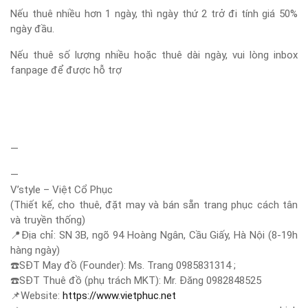
Nếu thuê nhiều hơn 1 ngày, thì ngày thứ 2 trở đi tính giá 50%
ngày đầu.
Nếu thuê số lượng nhiều hoặc thuê dài ngày, vui lòng inbox
fanpage để được hỗ trợ
—
—
V’style – Việt Cổ Phục
(Thiết kế, cho thuê, đặt may và bán sẵn trang phục cách tân
và truyền thống)
📍
Địa chỉ: SN 3B, ngõ 94 Hoàng Ngân, Cầu Giấy, Hà Nội (8-19h
hàng ngày)
☎️
SĐT May đồ (Founder): Ms. Trang 0985831314 ;
☎️
SĐT Thuê đồ (phụ trách MKT): Mr. Đăng 0982848525
📌
Website:
https://www.vietphuc.net