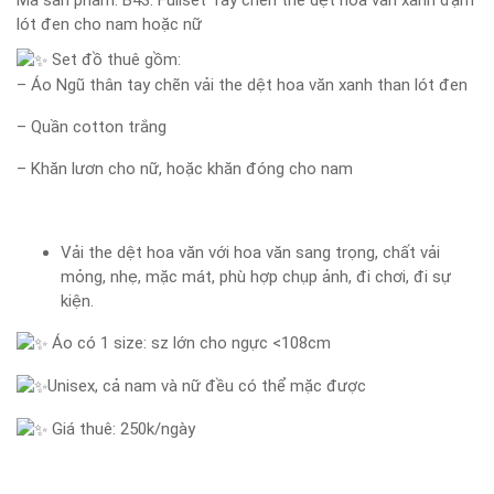
Mã sản phẩm:
B43: Fullset Tay chẽn the dệt hoa văn xanh đậm
lót đen cho nam hoặc nữ
Set đồ thuê gồm:
– Áo Ngũ thân tay chẽn vải the dệt hoa văn xanh than lót đen
– Quần cotton trắng
– Khăn lươn cho nữ, hoặc khăn đóng cho nam
Vải the dệt hoa văn với hoa văn sang trọng, chất vải
mỏng, nhẹ, mặc mát, phù hợp chụp ảnh, đi chơi, đi sự
kiện.
Áo có 1 size: sz lớn cho ngực <108cm
Unisex, cả nam và nữ đều có thể mặc được
Giá thuê: 250k/ngày