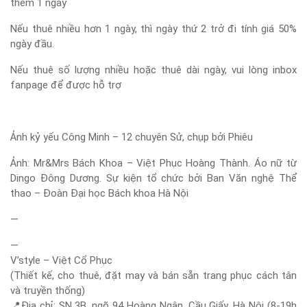
thêm 1 ngày
Nếu thuê nhiều hơn 1 ngày, thì ngày thứ 2 trở đi tính giá 50%
ngày đầu.
Nếu thuê số lượng nhiều hoặc thuê dài ngày, vui lòng inbox
fanpage để được hỗ trợ
Ảnh kỷ yếu Công Minh – 12 chuyên Sử, chụp bởi Phiêu
Ảnh: Mr&Mrs Bách Khoa – Việt Phục Hoàng Thành. Áo nữ từ
Dingo Đông Dương. Sự kiện tổ chức bởi Ban Văn nghệ Thể
thao – Đoàn Đại học Bách khoa Hà Nội
—
—
V’style – Việt Cổ Phục
(Thiết kế, cho thuê, đặt may và bán sẵn trang phục cách tân
và truyền thống)
📍
Địa chỉ: SN 3B, ngõ 94 Hoàng Ngân, Cầu Giấy, Hà Nội (8-19h