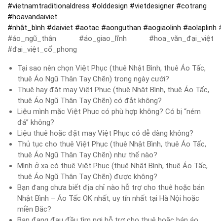
#
vietnamtraditionaldress
#
olddesign
#
vietdesigner
#
cotrang
#
hoavandaiviet
#
nhật_bình
#
daiviet
#
aotac
#
aonguthan
#
aogiaolinh
#
aolaplinh
#
#áo_ngũ_thân #áo_giao_lĩnh #hoa_văn_đại_việt
#đại_việt_cổ_phong
Tại sao nên chọn Việt Phục (thuê Nhật Bình, thuê Áo Tấc,
thuê Áo Ngũ Thân Tay Chẽn) trong ngày cưới?
Thuê hay đặt may Việt Phục (thuê Nhật Bình, thuê Áo Tấc,
thuê Áo Ngũ Thân Tay Chẽn) có đắt không?
Liệu mình mặc Việt Phục có phù hợp không? Có bị “ném
đá” không?
Liệu thuê hoặc đặt may Việt Phục có dễ dàng không?
Thủ tục cho thuê Việt Phục (thuê Nhật Bình, thuê Áo Tấc,
thuê Áo Ngũ Thân Tay Chẽn) như thế nào?
Mình ở xa có thuê Việt Phục (thuê Nhật Bình, thuê Áo Tấc,
thuê Áo Ngũ Thân Tay Chẽn) được không?
Bạn đang chưa biết địa chỉ nào hỗ trợ cho thuê hoặc bán
Nhật Bình – Áo Tấc OK nhất, uy tín nhất tại Hà Nội hoặc
miền Bắc?
Bạn đang đau đầu tìm nơi hỗ trợ cho thuê hoặc bán áo