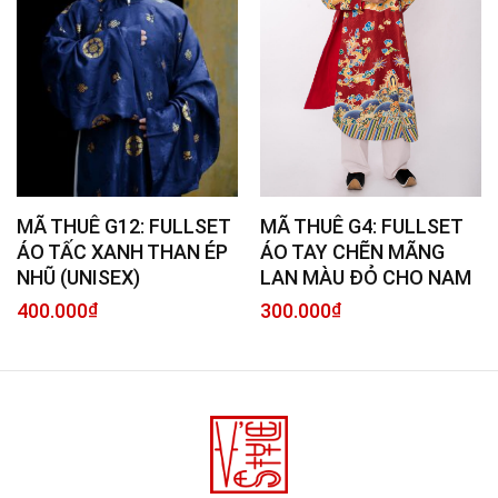
MÃ THUÊ G4: FULLSET
MÃ THUÊ G12: FULLSET
ÁO TAY CHẼN MÃNG
ÁO TẤC XANH THAN ÉP
LAN MÀU ĐỎ CHO NAM
NHŨ (UNISEX)
300.000
₫
400.000
₫