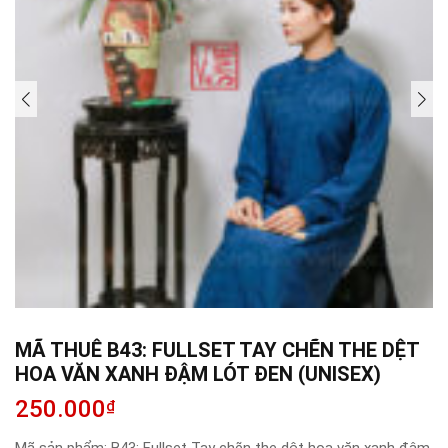
MÃ THUÊ B43: FULLSET TAY CHẼN THE DỆT
HOA VĂN XANH ĐẬM LÓT ĐEN (UNISEX)
250.000
₫