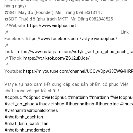
hàng ngày)
☎️
SĐT May đồ (Founder): Ms. Trang 0985831314 ;
☎️
SĐT Thuê đồ (phụ trách MKT): Mr. Đăng 0982848525
📌
Website:
https://www.vietphuc.net
📌
Link
Facebook:
https://www.facebook.com/vstyle.vietcophuc/
📌
Insta:
https://www.instagram.com/vstyle_viet_co_phuc_cach_t
📌
Tiktok:
https://vt.tiktok.com/ZSJ2uDJde/
📌
Youtube:
https://m.youtube.com/channel/UCQvVDpw33EWG4HR
.
Vstyle tự hào cam kết cung cấp các sản phẩm cổ phục Việt
chất lượng với giá tốt nhất !
#
cophuc
#
cổphục
#
việtcổphục
#
nhậtbình
#
nhatbinh
#
vietcophu
#
viet_co_phuc
#
thuevietphuc
#
thuenhatbinh
#
thueaotac
#
thue
#
vietnamtraditionalclothes
#
nhatbinh_cachtan
#
nhat_binh_cach_tan
#
nhatbinh_modernized