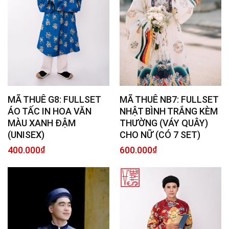
MÃ THUÊ G8: FULLSET
MÃ THUÊ NB7: FULLSET
ÁO TẤC IN HOA VĂN
NHẬT BÌNH TRẮNG KÈM
MÀU XANH ĐẬM
THƯỜNG (VÁY QUÂY)
(UNISEX)
CHO NỮ (CÓ 7 SET)
400.000
₫
600.000
₫