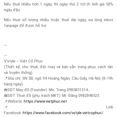
Nếu thuê nhiều hơn 1 ngày, thì ngày thứ 2 trở đi tính giá 50%
ngày đầu.
Nếu thuê số lượng nhiều hoặc thuê dài ngày, vui lòng inbox
fanpage để được hỗ trợ
—
—
V’style – Việt Cổ Phục
(Thiết kế, cho thuê, đặt may và bán sẵn trang phục cách tân
và truyền thống)
📍
Địa chỉ: SN 3B, ngõ 94 Hoàng Ngân, Cầu Giấy, Hà Nội (8-19h
hàng ngày)
☎️
SĐT May đồ (Founder): Ms. Trang 0985831314 ;
☎️
SĐT Thuê đồ (phụ trách MKT): Mr. Đăng 0982848525
📌
Website:
https://www.vietphuc.net
📌
Link
Facebook:
https://www.facebook.com/vstyle.vietcophuc/