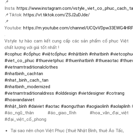
📌
Insta:
https://www.instagram.com/vstyle_viet_co_phuc_cach_t
📌
Tiktok:
https://vt.tiktok.com/ZSJ2uDJde/
📌
Youtube:
https://m.youtube.com/channel/UCQvVDpw33EWG4HR
.
Vstyle tự hào cam kết cung cấp các sản phẩm cổ phục Việt
chất lượng với giá tốt nhất !
#
cophuc
#
cổphục
#
việtcổphục
#
nhậtbình
#
nhatbinh
#
vietcophu
#
viet_co_phuc
#
thuevietphuc
#
thuenhatbinh
#
thueaotac
#
thue
#
vietnamtraditionalclothes
#
nhatbinh_cachtan
#
nhat_binh_cach_tan
#
nhatbinh_modernized
#
vietnamtraditionaldress
#
olddesign
#
vietdesigner
#
cotrang
#
hoavandaiviet
#
nhật_bình
#
daiviet
#
aotac
#
aonguthan
#
aogiaolinh
#
aolaplinh
#
#áo_ngũ_thân #áo_giao_lĩnh #hoa_văn_đại_việt
#đại_việt_cổ_phong
Tại sao nên chọn Việt Phục (thuê Nhật Bình, thuê Áo Tấc,