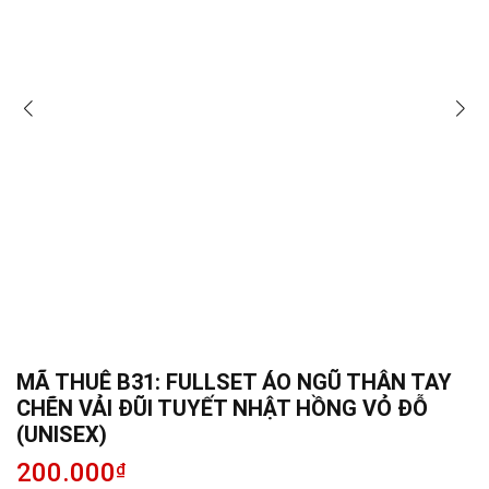
MÃ THUÊ B31: FULLSET ÁO NGŨ THÂN TAY
CHẼN VẢI ĐŨI TUYẾT NHẬT HỒNG VỎ ĐỖ
(UNISEX)
200.000
₫