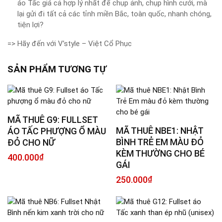
áo Tấc giá cả hợp lý nhất để chụp ảnh, chụp hình cưới, mà
lại gửi đi tất cả các tỉnh miền Bắc, toàn quốc, nhanh chóng,
tiện lợi?
=> Hãy đến với V’style – Việt Cổ Phục
SẢN PHẨM TƯƠNG TỰ
MÃ THUÊ G9: FULLSET
MÃ THUÊ NBE1: NHẬT
ÁO TẤC PHƯỢNG Ổ MÀU
BÌNH TRẺ EM MÀU ĐỎ
ĐỎ CHO NỮ
KÈM THƯỜNG CHO BÉ
400.000
₫
GÁI
250.000
₫