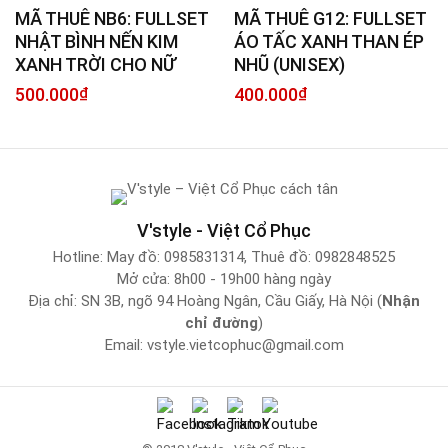
MÃ THUÊ NB6: FULLSET
MÃ THUÊ G12: FULLSET
NHẬT BÌNH NẾN KIM
ÁO TẤC XANH THAN ÉP
XANH TRỜI CHO NỮ
NHŨ (UNISEX)
500.000
₫
400.000
₫
V'style - Việt Cổ Phục
Hotline:
May đồ: 0985831314
,
Thuê đồ: 0982848525
Mở cửa: 8h00 - 19h00 hàng ngày
Địa chỉ: SN 3B, ngõ 94 Hoàng Ngân, Cầu Giấy, Hà Nội (
Nhận
chỉ đường
)
Email:
vstyle.vietcophuc@gmail.com