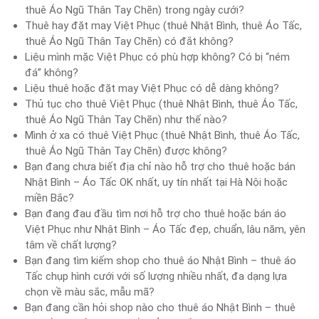
thuê Áo Ngũ Thân Tay Chẽn) trong ngày cưới?
Thuê hay đặt may Việt Phục (thuê Nhật Bình, thuê Áo Tấc,
thuê Áo Ngũ Thân Tay Chẽn) có đắt không?
Liệu mình mặc Việt Phục có phù hợp không? Có bị “ném
đá” không?
Liệu thuê hoặc đặt may Việt Phục có dễ dàng không?
Thủ tục cho thuê Việt Phục (thuê Nhật Bình, thuê Áo Tấc,
thuê Áo Ngũ Thân Tay Chẽn) như thế nào?
Mình ở xa có thuê Việt Phục (thuê Nhật Bình, thuê Áo Tấc,
thuê Áo Ngũ Thân Tay Chẽn) được không?
Bạn đang chưa biết địa chỉ nào hỗ trợ cho thuê hoặc bán
Nhật Bình – Áo Tấc OK nhất, uy tín nhất tại Hà Nội hoặc
miền Bắc?
Bạn đang đau đầu tìm nơi hỗ trợ cho thuê hoặc bán áo
Việt Phục như Nhật Bình – Áo Tấc đẹp, chuẩn, lâu năm, yên
tâm về chất lượng?
Bạn đang tìm kiếm shop cho thuê áo Nhật Bình – thuê áo
Tấc chụp hình cưới với số lượng nhiều nhất, đa dạng lựa
chọn về màu sắc, mẫu mã?
Bạn đang cần hỏi shop nào cho thuê áo Nhật Bình – thuê