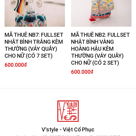
MÃ THUÊ NB7: FULLSET
MÃ THUÊ NB2: FULLSET
NHẬT BÌNH TRẮNG KÈM
NHẬT BÌNH VÀNG
THƯỜNG (VÁY QUÂY)
HOÀNG HẬU KÈM
CHO NỮ (CÓ 7 SET)
THƯỜNG (VÁY QUÂY)
CHO NỮ (CÓ 2 SET)
600.000
₫
600.000
₫
V'style - Việt Cổ Phục