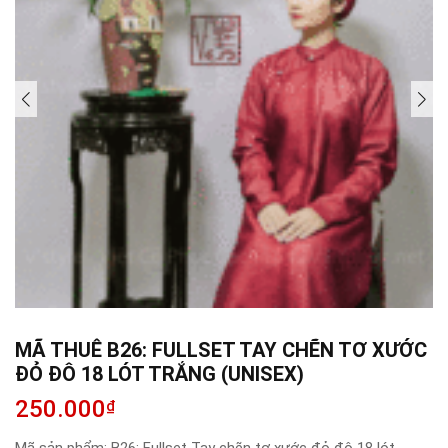
MÃ THUÊ B26: FULLSET TAY CHẼN TƠ XƯỚC
ĐỎ ĐÔ 18 LÓT TRẮNG (UNISEX)
250.000
₫