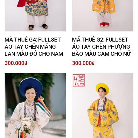
MÃ THUÊ G4: FULLSET
MÃ THUÊ G2: FULLSET
ÁO TAY CHẼN MÃNG
ÁO TAY CHẼN PHƯỢNG
LAN MÀU ĐỎ CHO NAM
BÀO MÀU CAM CHO NỮ
300.000
₫
300.000
₫