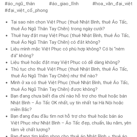
#áo_ngũ_thân #áo_giao_lĩnh #hoa_văn_đại_việt
#đại_việt_cổ_phong
Tại sao nên chọn Việt Phục (thuê Nhật Bình, thuê Áo Tấc,
thuê Áo Ngũ Thân Tay Chẽn) trong ngày cưới?
Thuê hay đặt may Việt Phục (thuê Nhật Bình, thuê Áo Tấc,
thuê Áo Ngũ Thân Tay Chẽn) có đắt không?
Liệu mình mặc Việt Phục có phù hợp không? Có bị “ném
đá” không?
Liệu thuê hoặc đặt may Việt Phục có dễ dàng không?
Thủ tục cho thuê Việt Phục (thuê Nhật Bình, thuê Áo Tấc,
thuê Áo Ngũ Thân Tay Chẽn) như thế nào?
Mình ở xa có thuê Việt Phục (thuê Nhật Bình, thuê Áo Tấc,
thuê Áo Ngũ Thân Tay Chẽn) được không?
Bạn đang chưa biết địa chỉ nào hỗ trợ cho thuê hoặc bán
Nhật Bình – Áo Tấc OK nhất, uy tín nhất tại Hà Nội hoặc
miền Bắc?
Bạn đang đau đầu tìm nơi hỗ trợ cho thuê hoặc bán áo
Việt Phục như Nhật Bình – Áo Tấc đẹp, chuẩn, lâu năm, yên
tâm về chất lượng?
Bạn đang tìm kiếm shop cho thuê áo Nhật Bình – thuê áo