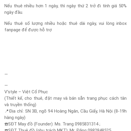
Nếu thuê nhiều hơn 1 ngày, thì ngày thứ 2 trở đi tính giá 50%
ngày đầu.
Nếu thuê số lượng nhiều hoặc thuê dài ngày, vui lòng inbox
fanpage để được hỗ trợ
—
—
V’style – Việt Cổ Phục
(Thiết kế, cho thuê, đặt may và bán sẵn trang phục cách tân
và truyền thống)
📍
Địa chỉ: SN 3B, ngõ 94 Hoàng Ngân, Cầu Giấy, Hà Nội (8-19h
hàng ngày)
☎️
SĐT May đồ (Founder): Ms. Trang 0985831314 ;
☎️
SĐT Thuê đồ (phụ trách MKT): Mr. Đăng 0982848525