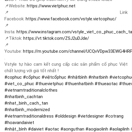
📌
Website:
https://www.vietphuc.net
📌
Link
Facebook:
https://www.facebook.com/vstyle.vietcophuc/
📌
Insta:
https://www.instagram.com/vstyle_viet_co_phuc_cach_t
📌
Tiktok:
https://vt.tiktok.com/ZSJ2uDJde/
📌
Youtube:
https://m.youtube.com/channel/UCQvVDpw33EWG4HR
.
Vstyle tự hào cam kết cung cấp các sản phẩm cổ phục Việt
chất lượng với giá tốt nhất !
#
cophuc
#
cổphục
#
việtcổphục
#
nhậtbình
#
nhatbinh
#
vietcophu
#
viet_co_phuc
#
thuevietphuc
#
thuenhatbinh
#
thueaotac
#
thue
#
vietnamtraditionalclothes
#
nhatbinh_cachtan
#
nhat_binh_cach_tan
#
nhatbinh_modernized
#
vietnamtraditionaldress
#
olddesign
#
vietdesigner
#
cotrang
#
hoavandaiviet
#
nhật_bình
#
daiviet
#
aotac
#
aonguthan
#
aogiaolinh
#
aolaplinh
#