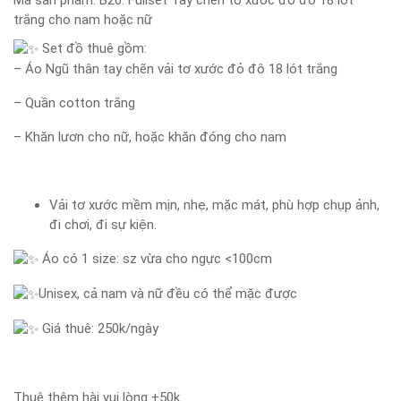
Mã sản phẩm:
B26: Fullset Tay chẽn tơ xước đỏ đô 18 lót
trắng cho nam hoặc nữ
Set đồ thuê gồm:
– Áo Ngũ thân tay chẽn vải tơ xước đỏ đô 18 lót trắng
– Quần cotton trắng
– Khăn lươn cho nữ, hoặc khăn đóng cho nam
Vải tơ xước mềm mịn, nhẹ, mặc mát, phù hợp chụp ảnh,
đi chơi, đi sự kiện.
Áo có 1 size: sz vừa cho ngực <100cm
Unisex, cả nam và nữ đều có thể mặc được
Giá thuê: 250k/ngày
Thuê thêm hài vui lòng +50k