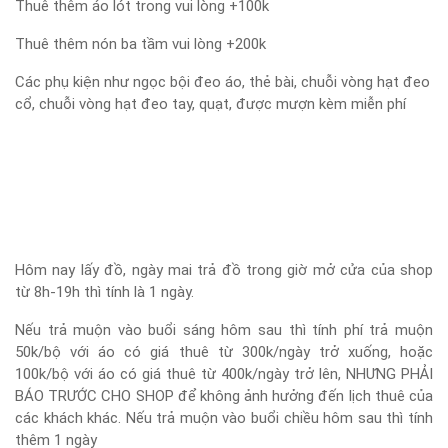
Thuê thêm áo lót trong vui lòng +100k
Thuê thêm nón ba tầm vui lòng +200k
Các phụ kiện như ngọc bội đeo áo, thẻ bài, chuỗi vòng hạt đeo
cổ, chuỗi vòng hạt đeo tay, quạt, được mượn kèm miễn phí
Hôm nay lấy đồ, ngày mai trả đồ trong giờ mở cửa của shop
từ 8h-19h thì tính là 1 ngày.
Nếu trả muộn vào buổi sáng hôm sau thì tính phí trả muộn
50k/bộ với áo có giá thuê từ 300k/ngày trở xuống, hoặc
100k/bộ với áo có giá thuê từ 400k/ngày trở lên, NHƯNG PHẢI
BÁO TRƯỚC CHO SHOP để không ảnh hưởng đến lịch thuê của
các khách khác. Nếu trả muộn vào buổi chiều hôm sau thì tính
thêm 1 ngày