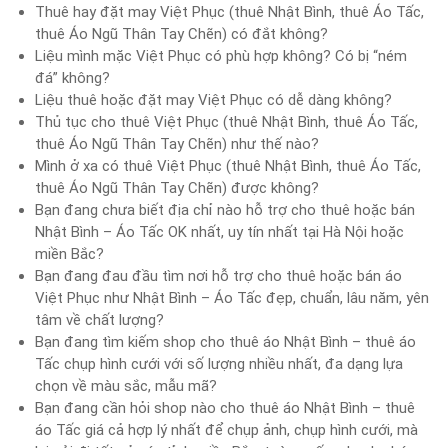
Thuê hay đặt may Việt Phục (thuê Nhật Bình, thuê Áo Tấc,
thuê Áo Ngũ Thân Tay Chẽn) có đắt không?
Liệu mình mặc Việt Phục có phù hợp không? Có bị “ném
đá” không?
Liệu thuê hoặc đặt may Việt Phục có dễ dàng không?
Thủ tục cho thuê Việt Phục (thuê Nhật Bình, thuê Áo Tấc,
thuê Áo Ngũ Thân Tay Chẽn) như thế nào?
Mình ở xa có thuê Việt Phục (thuê Nhật Bình, thuê Áo Tấc,
thuê Áo Ngũ Thân Tay Chẽn) được không?
Bạn đang chưa biết địa chỉ nào hỗ trợ cho thuê hoặc bán
Nhật Bình – Áo Tấc OK nhất, uy tín nhất tại Hà Nội hoặc
miền Bắc?
Bạn đang đau đầu tìm nơi hỗ trợ cho thuê hoặc bán áo
Việt Phục như Nhật Bình – Áo Tấc đẹp, chuẩn, lâu năm, yên
tâm về chất lượng?
Bạn đang tìm kiếm shop cho thuê áo Nhật Bình – thuê áo
Tấc chụp hình cưới với số lượng nhiều nhất, đa dạng lựa
chọn về màu sắc, mẫu mã?
Bạn đang cần hỏi shop nào cho thuê áo Nhật Bình – thuê
áo Tấc giá cả hợp lý nhất để chụp ảnh, chụp hình cưới, mà