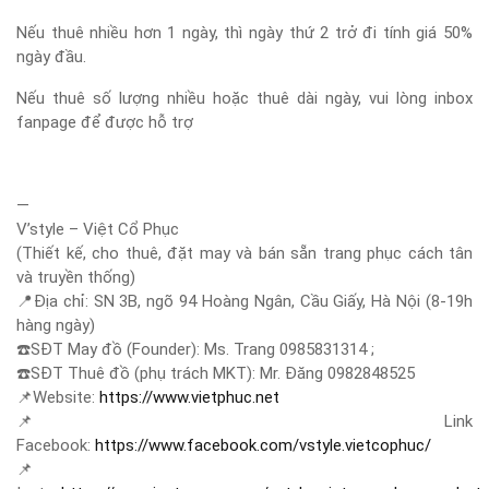
Nếu thuê nhiều hơn 1 ngày, thì ngày thứ 2 trở đi tính giá 50%
ngày đầu.
Nếu thuê số lượng nhiều hoặc thuê dài ngày, vui lòng inbox
fanpage để được hỗ trợ
—
V’style – Việt Cổ Phục
(Thiết kế, cho thuê, đặt may và bán sẵn trang phục cách tân
và truyền thống)
📍
Địa chỉ: SN 3B, ngõ 94 Hoàng Ngân, Cầu Giấy, Hà Nội (8-19h
hàng ngày)
☎️
SĐT May đồ (Founder): Ms. Trang 0985831314 ;
☎️
SĐT Thuê đồ (phụ trách MKT): Mr. Đăng 0982848525
📌
Website:
https://www.vietphuc.net
📌
Link
Facebook:
https://www.facebook.com/vstyle.vietcophuc/
📌