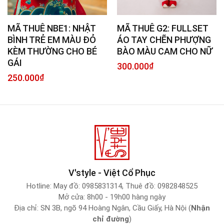
MÃ THUÊ NBE1: NHẬT
MÃ THUÊ G2: FULLSET
BÌNH TRẺ EM MÀU ĐỎ
ÁO TAY CHẼN PHƯỢNG
KÈM THƯỜNG CHO BÉ
BÀO MÀU CAM CHO NỮ
GÁI
300.000
₫
250.000
₫
V'style - Việt Cổ Phục
Hotline:
May đồ: 0985831314
,
Thuê đồ: 0982848525
Mở cửa: 8h00 - 19h00 hàng ngày
Địa chỉ: SN 3B, ngõ 94 Hoàng Ngân, Cầu Giấy, Hà Nội (
Nhận
chỉ đường
)