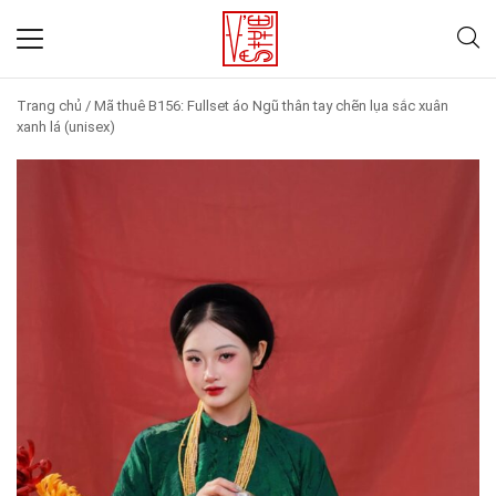
Trang chủ
/
Mã thuê B156: Fullset áo Ngũ thân tay chẽn lụa sắc xuân
xanh lá (unisex)