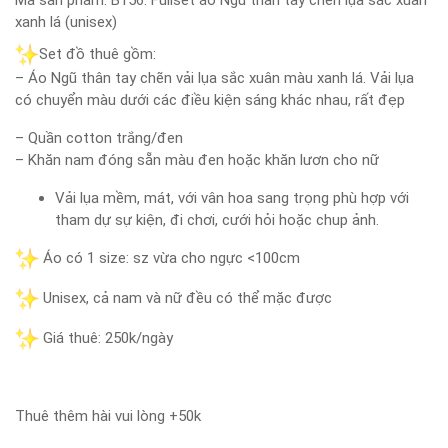
Mã sản phẩm:
B156: Fullset áo Ngũ thân tay chẽn lụa sắc xuân
xanh lá (unisex)
Set đồ thuê gồm:
– Áo Ngũ thân tay chẽn vải lụa sắc xuân màu xanh lá. Vải lụa
có chuyển màu dưới các điều kiện sáng khác nhau, rất đẹp
– Quần cotton trắng/đen
– Khăn nam đóng sẵn màu đen hoặc khăn lươn cho nữ
Vải lụa mềm, mát, với vân hoa sang trọng phù hợp với
tham dự sự kiện, đi chơi, cưới hỏi hoặc chup ảnh.
Áo có 1 size: sz vừa cho ngực <100cm
Unisex, cả nam và nữ đều có thể mặc được
Giá thuê: 250k/ngày
Thuê thêm hài vui lòng +50k