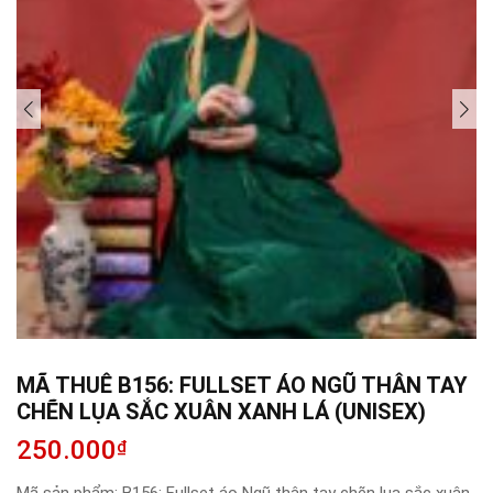
MÃ THUÊ B156: FULLSET ÁO NGŨ THÂN TAY
CHẼN LỤA SẮC XUÂN XANH LÁ (UNISEX)
250.000
₫