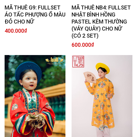
MÃ THUÊ G9: FULLSET
MÃ THUÊ NB4: FULLSET
ÁO TẤC PHƯỢNG Ổ MÀU
NHẬT BÌNH HỒNG
ĐỎ CHO NỮ
PASTEL KÈM THƯỜNG
(VÁY QUÂY) CHO NỮ
400.000
₫
(CÓ 2 SET)
600.000
₫