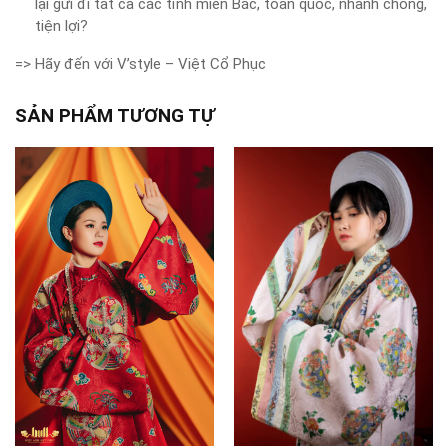
lại gửi đi tất cả các tỉnh miền Bắc, toàn quốc, nhanh chóng,
tiện lợi?
=> Hãy đến với V’style – Việt Cổ Phục
SẢN PHẨM TƯƠNG TỰ