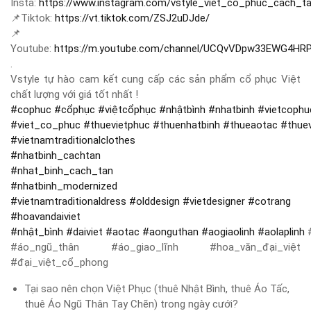
Insta:
https://www.instagram.com/vstyle_viet_co_phuc_cach_t
📌
Tiktok:
https://vt.tiktok.com/ZSJ2uDJde/
📌
Youtube:
https://m.youtube.com/channel/UCQvVDpw33EWG4HR
.
Vstyle tự hào cam kết cung cấp các sản phẩm cổ phục Việt
chất lượng với giá tốt nhất !
#
cophuc
#
cổphục
#
việtcổphục
#
nhậtbình
#
nhatbinh
#
vietcophu
#
viet_co_phuc
#
thuevietphuc
#
thuenhatbinh
#
thueaotac
#
thue
#
vietnamtraditionalclothes
#
nhatbinh_cachtan
#
nhat_binh_cach_tan
#
nhatbinh_modernized
#
vietnamtraditionaldress
#
olddesign
#
vietdesigner
#
cotrang
#
hoavandaiviet
#
nhật_bình
#
daiviet
#
aotac
#
aonguthan
#
aogiaolinh
#
aolaplinh
#
#áo_ngũ_thân #áo_giao_lĩnh #hoa_văn_đại_việt
#đại_việt_cổ_phong
Tại sao nên chọn Việt Phục (thuê Nhật Bình, thuê Áo Tấc,
thuê Áo Ngũ Thân Tay Chẽn) trong ngày cưới?