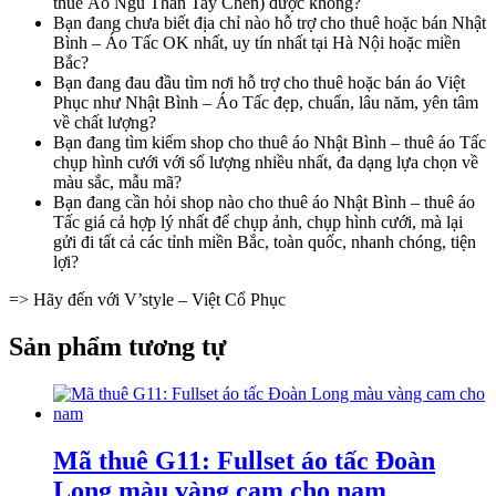
thuê Áo Ngũ Thân Tay Chẽn) được không?
Bạn đang chưa biết địa chỉ nào hỗ trợ cho thuê hoặc bán Nhật
Bình – Áo Tấc OK nhất, uy tín nhất tại Hà Nội hoặc miền
Bắc?
Bạn đang đau đầu tìm nơi hỗ trợ cho thuê hoặc bán áo Việt
Phục như Nhật Bình – Áo Tấc đẹp, chuẩn, lâu năm, yên tâm
về chất lượng?
Bạn đang tìm kiếm shop cho thuê áo Nhật Bình – thuê áo Tấc
chụp hình cưới với số lượng nhiều nhất, đa dạng lựa chọn về
màu sắc, mẫu mã?
Bạn đang cần hỏi shop nào cho thuê áo Nhật Bình – thuê áo
Tấc giá cả hợp lý nhất để chụp ảnh, chụp hình cưới, mà lại
gửi đi tất cả các tỉnh miền Bắc, toàn quốc, nhanh chóng, tiện
lợi?
=> Hãy đến với V’style – Việt Cổ Phục
Sản phẩm tương tự
Mã thuê G11: Fullset áo tấc Đoàn
Long màu vàng cam cho nam