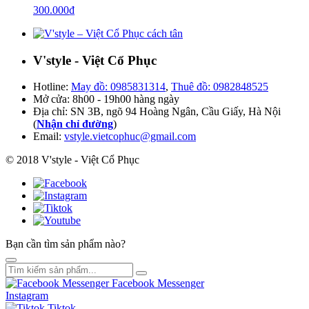
300.000
₫
V'style - Việt Cổ Phục
Hotline:
May đồ: 0985831314
,
Thuê đồ: 0982848525
Mở cửa: 8h00 - 19h00 hàng ngày
Địa chỉ: SN 3B, ngõ 94 Hoàng Ngân, Cầu Giấy, Hà Nội
(
Nhận chỉ đường
)
Email:
vstyle.vietcophuc@gmail.com
© 2018 V'style - Việt Cổ Phục
Bạn cần tìm sản phẩm nào?
Facebook Messenger
Instagram
Tiktok