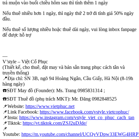
trả muộn vào buổi chiều hôm sau thì tính thêm 1 ngày
Nếu thuê nhiều hơn 1 ngày, thì ngày thứ 2 trở đi tính giá 50% ngày
đầu.
Nếu thuê số lượng nhiều hoặc thuê dài ngày, vui lòng inbox fanpage
để được hỗ trợ
—
V’style – Việt Cổ Phục
(Thiết kế, cho thuê, đặt may và bán sẵn trang phục cách tân và
truyền thống)
📍
Địa chỉ: SN 3B, ngõ 94 Hoàng Ngân, Cầu Giấy, Hà Nội (8-19h
hàng ngày)
☎️
SĐT May đồ (Founder): Ms. Trang 0985831314 ;
☎️
SĐT Thuê đồ (phụ trách MKT): Mr. Đăng 0982848525
📌
Website:
https://www.vietphuc.net
📌
Link Facebook:
https://www.facebook.com/vstyle.vietcophuc/
📌
Insta:
https://www.instagram.com/vstyle_viet_co_phuc_cach_tan
📌
Tiktok:
https://vt.tiktok.com/ZSJ2uDJde/
📌
Youtube:
https://m.youtube.com/channel/UCQvVDpw33EWG4H