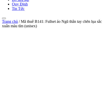
Quy Định
Tin Tức
Trang chủ
/
Mã thuê B141: Fullset áo Ngũ thân tay chẽn lụa sắc
xuân màu tím (unisex)