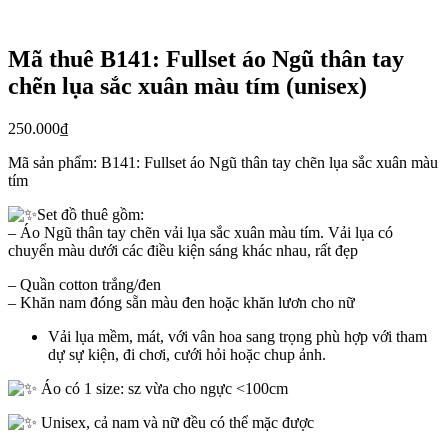
Mã thuê B141: Fullset áo Ngũ thân tay
chẽn lụa sắc xuân màu tím (unisex)
250.000
₫
Mã sản phẩm:
B141: Fullset áo Ngũ thân tay chẽn lụa sắc xuân màu
tím
Set đồ thuê gồm:
– Áo Ngũ thân tay chẽn vải lụa sắc xuân màu tím. Vải lụa có
chuyển màu dưới các điều kiện sáng khác nhau, rất đẹp
– Quần cotton trắng/đen
– Khăn nam đóng sẵn màu đen hoặc khăn lươn cho nữ
Vải lụa mềm, mát, với vân hoa sang trọng phù hợp với tham
dự sự kiện, đi chơi, cưới hỏi hoặc chup ảnh.
Áo có 1 size: sz vừa cho ngực <100cm
Unisex, cả nam và nữ đều có thể mặc được