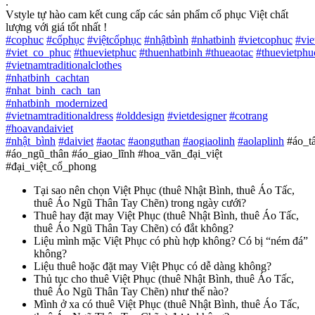
.
Vstyle tự hào cam kết cung cấp các sản phẩm cổ phục Việt chất
lượng với giá tốt nhất !
#
cophuc
#
cổphục
#
việtcổphục
#
nhậtbình
#
nhatbinh
#
vietcophuc
#
vi
#
viet_co_phuc
#
thuevietphuc
#
thuenhatbinh
#
thueaotac
#
thuevietphu
#
vietnamtraditionalclothes
#
nhatbinh_cachtan
#
nhat_binh_cach_tan
#
nhatbinh_modernized
#
vietnamtraditionaldress
#
olddesign
#
vietdesigner
#
cotrang
#
hoavandaiviet
#
nhật_bình
#
daiviet
#
aotac
#
aonguthan
#
aogiaolinh
#
aolaplinh
#áo_t
#áo_ngũ_thân #áo_giao_lĩnh #hoa_văn_đại_việt
#đại_việt_cổ_phong
Tại sao nên chọn Việt Phục (thuê Nhật Bình, thuê Áo Tấc,
thuê Áo Ngũ Thân Tay Chẽn) trong ngày cưới?
Thuê hay đặt may Việt Phục (thuê Nhật Bình, thuê Áo Tấc,
thuê Áo Ngũ Thân Tay Chẽn) có đắt không?
Liệu mình mặc Việt Phục có phù hợp không? Có bị “ném đá”
không?
Liệu thuê hoặc đặt may Việt Phục có dễ dàng không?
Thủ tục cho thuê Việt Phục (thuê Nhật Bình, thuê Áo Tấc,
thuê Áo Ngũ Thân Tay Chẽn) như thế nào?
Mình ở xa có thuê Việt Phục (thuê Nhật Bình, thuê Áo Tấc,