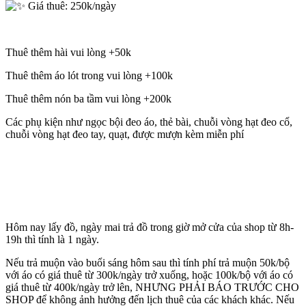
Giá thuê: 250k/ngày
Thuê thêm hài vui lòng +50k
Thuê thêm áo lót trong vui lòng +100k
Thuê thêm nón ba tầm vui lòng +200k
Các phụ kiện như ngọc bội đeo áo, thẻ bài, chuỗi vòng hạt đeo cổ,
chuỗi vòng hạt đeo tay, quạt, được mượn kèm miễn phí
Hôm nay lấy đồ, ngày mai trả đồ trong giờ mở cửa của shop từ 8h-
19h thì tính là 1 ngày.
Nếu trả muộn vào buổi sáng hôm sau thì tính phí trả muộn 50k/bộ
với áo có giá thuê từ 300k/ngày trở xuống, hoặc 100k/bộ với áo có
giá thuê từ 400k/ngày trở lên, NHƯNG PHẢI BÁO TRƯỚC CHO
SHOP để không ảnh hưởng đến lịch thuê của các khách khác. Nếu