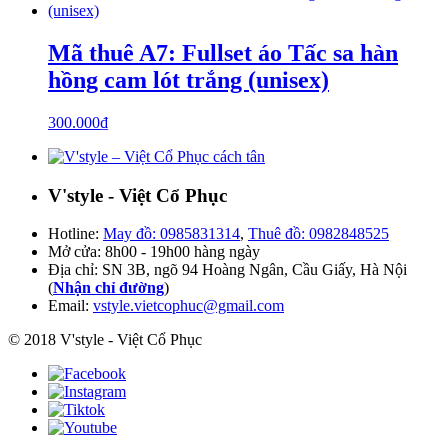
Mã thuê A7: Fullset áo Tấc sa hàn
hồng cam lót trắng (unisex)
300.000
₫
V'style - Việt Cổ Phục
Hotline:
May đồ: 0985831314
,
Thuê đồ: 0982848525
Mở cửa: 8h00 - 19h00 hàng ngày
Địa chỉ: SN 3B, ngõ 94 Hoàng Ngân, Cầu Giấy, Hà Nội
(
Nhận chỉ đường
)
Email:
vstyle.vietcophuc@gmail.com
© 2018 V'style - Việt Cổ Phục