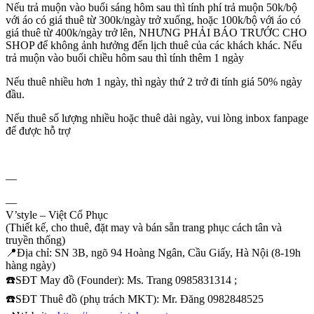
Nếu trả muộn vào buổi sáng hôm sau thì tính phí trả muộn 50k/bộ
với áo có giá thuê từ 300k/ngày trở xuống, hoặc 100k/bộ với áo có
giá thuê từ 400k/ngày trở lên, NHƯNG PHẢI BÁO TRƯỚC CHO
SHOP để không ảnh hưởng đến lịch thuê của các khách khác. Nếu
trả muộn vào buổi chiều hôm sau thì tính thêm 1 ngày
Nếu thuê nhiều hơn 1 ngày, thì ngày thứ 2 trở đi tính giá 50% ngày
đầu.
Nếu thuê số lượng nhiều hoặc thuê dài ngày, vui lòng inbox fanpage
để được hỗ trợ
—
—
V’style – Việt Cổ Phục
(Thiết kế, cho thuê, đặt may và bán sẵn trang phục cách tân và
truyền thống)
📍
Địa chỉ: SN 3B, ngõ 94 Hoàng Ngân, Cầu Giấy, Hà Nội (8-19h
hàng ngày)
☎️
SĐT May đồ (Founder): Ms. Trang 0985831314 ;
☎️
SĐT Thuê đồ (phụ trách MKT): Mr. Đăng 0982848525