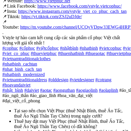
📌
Website:
https://www.vietphuc.net
📌
Link Facebook:
https://www.facebook.com/vstyle.vietcophuc/
📌
Insta:
https://www.instagram.com/vstyle_viet_co_phuc_cach_tan
📌
Tiktok:
https://vt.tiktok.com/ZSJ2uDJde/
📌
Youtube:
https://m.youtube.com/channel/UCQvVDpw33EWG4H
.
Vstyle tự hào cam kết cung cấp các sản phẩm cổ phục Việt chất
lượng với giá tốt nhất !
#
cophuc
#
cổphục
#
việtcổphục
#
nhậtbình
#
nhatbinh
#
vietcophuc
#
vi
#
viet_co_phuc
#
thuevietphuc
#
thuenhatbinh
#
thueaotac
#
thuevietphu
#
vietnamtraditionalclothes
#
nhatbinh_cachtan
#
nhat_binh_cach_tan
#
nhatbinh_modernized
#
vietnamtraditionaldress
#
olddesign
#
vietdesigner
#
cotrang
#
hoavandaiviet
#
nhật_bình
#
daiviet
#
aotac
#
aonguthan
#
aogiaolinh
#
aolaplinh
#áo_t
#áo_ngũ_thân #áo_giao_lĩnh #hoa_văn_đại_việt
#đại_việt_cổ_phong
Tại sao nên chọn Việt Phục (thuê Nhật Bình, thuê Áo Tấc,
thuê Áo Ngũ Thân Tay Chẽn) trong ngày cưới?
Thuê hay đặt may Việt Phục (thuê Nhật Bình, thuê Áo Tấc,
thuê Áo Ngũ Thân Tay Chẽn) có đắt không?