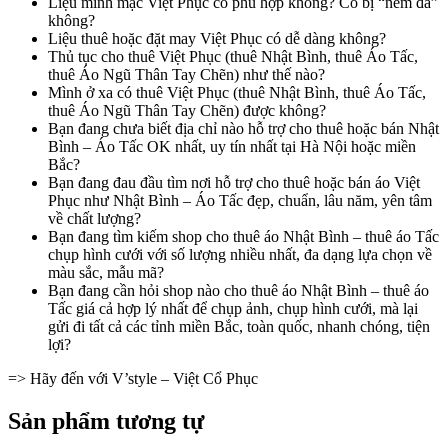
Liệu mình mặc Việt Phục có phù hợp không? Có bị “ném đá”
không?
Liệu thuê hoặc đặt may Việt Phục có dễ dàng không?
Thủ tục cho thuê Việt Phục (thuê Nhật Bình, thuê Áo Tấc,
thuê Áo Ngũ Thân Tay Chẽn) như thế nào?
Mình ở xa có thuê Việt Phục (thuê Nhật Bình, thuê Áo Tấc,
thuê Áo Ngũ Thân Tay Chẽn) được không?
Bạn đang chưa biết địa chỉ nào hỗ trợ cho thuê hoặc bán Nhật
Bình – Áo Tấc OK nhất, uy tín nhất tại Hà Nội hoặc miền
Bắc?
Bạn đang đau đầu tìm nơi hỗ trợ cho thuê hoặc bán áo Việt
Phục như Nhật Bình – Áo Tấc đẹp, chuẩn, lâu năm, yên tâm
về chất lượng?
Bạn đang tìm kiếm shop cho thuê áo Nhật Bình – thuê áo Tấc
chụp hình cưới với số lượng nhiều nhất, đa dạng lựa chọn về
màu sắc, mẫu mã?
Bạn đang cần hỏi shop nào cho thuê áo Nhật Bình – thuê áo
Tấc giá cả hợp lý nhất để chụp ảnh, chụp hình cưới, mà lại
gửi đi tất cả các tỉnh miền Bắc, toàn quốc, nhanh chóng, tiện
lợi?
=> Hãy đến với V’style – Việt Cổ Phục
Sản phẩm tương tự