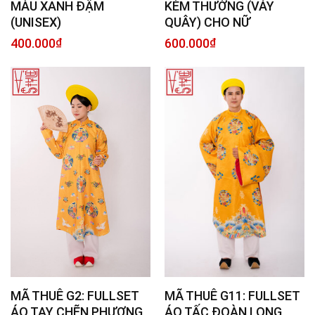
MÀU XANH ĐẬM
KÈM THƯỜNG (VÁY
(UNISEX)
QUÂY) CHO NỮ
400.000
₫
600.000
₫
MÃ THUÊ G2: FULLSET
MÃ THUÊ G11: FULLSET
ÁO TAY CHẼN PHƯỢNG
ÁO TẤC ĐOÀN LONG