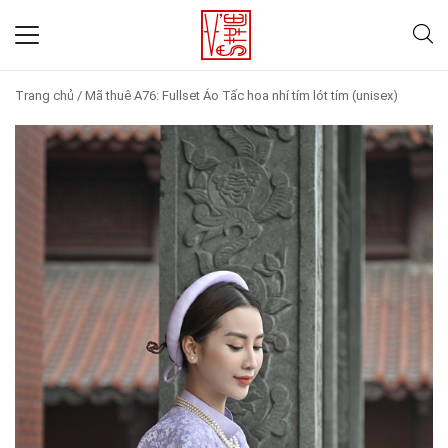
Trang chủ
/
Mã thuê A76: Fullset Áo Tấc hoa nhí tím lót tím (unisex)