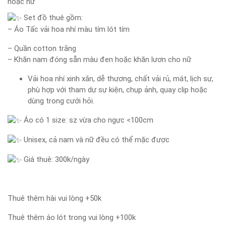
hoặc nữ
Set đồ thuê gồm:
– Áo Tấc vải hoa nhí màu tím lót tím
– Quần cotton trắng
– Khăn nam đóng sẵn màu đen hoặc khăn lươn cho nữ
Vải hoa nhí xinh xắn, dễ thương, chất vải rủ, mát, lịch sự,
phù hợp với tham dự sự kiện, chụp ảnh, quay clip hoặc
dùng trong cưới hỏi.
Áo có 1 size: sz vừa cho ngực <100cm
Unisex, cả nam và nữ đều có thể mặc được
Giá thuê: 300k/ngày
Thuê thêm hài vui lòng +50k
Thuê thêm áo lót trong vui lòng +100k