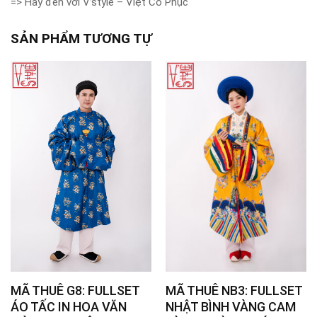
=> Hãy đến với V’style – Việt Cổ Phục
SẢN PHẨM TƯƠNG TỰ
MÃ THUÊ G8: FULLSET
MÃ THUÊ NB3: FULLSET
ÁO TẤC IN HOA VĂN
NHẬT BÌNH VÀNG CAM