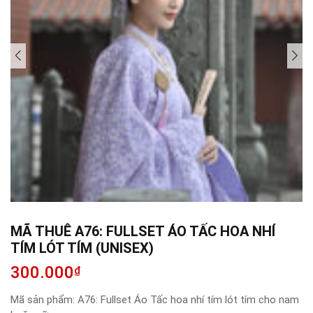
MÃ THUÊ A76: FULLSET ÁO TẤC HOA NHÍ
TÍM LÓT TÍM (UNISEX)
300.000
₫
Mã sản phẩm:
A76: Fullset Áo Tấc hoa nhí tím lót tím cho nam