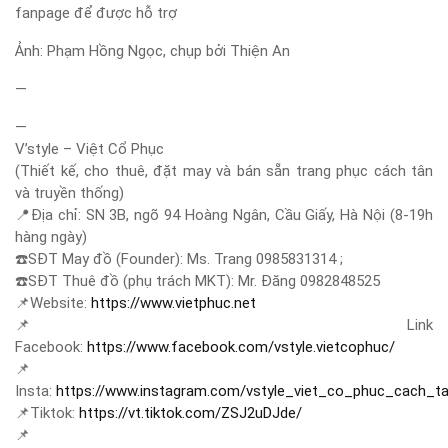
fanpage để được hỗ trợ
Ảnh: Phạm Hồng Ngọc, chụp bởi Thiện An
—
—
V’style – Việt Cổ Phục
(Thiết kế, cho thuê, đặt may và bán sẵn trang phục cách tân
và truyền thống)
📍
Địa chỉ: SN 3B, ngõ 94 Hoàng Ngân, Cầu Giấy, Hà Nội (8-19h
hàng ngày)
☎️
SĐT May đồ (Founder): Ms. Trang 0985831314 ;
☎️
SĐT Thuê đồ (phụ trách MKT): Mr. Đăng 0982848525
📌
Website:
https://www.vietphuc.net
📌
Link
Facebook:
https://www.facebook.com/vstyle.vietcophuc/
📌
Insta:
https://www.instagram.com/vstyle_viet_co_phuc_cach_t
📌
Tiktok:
https://vt.tiktok.com/ZSJ2uDJde/
📌