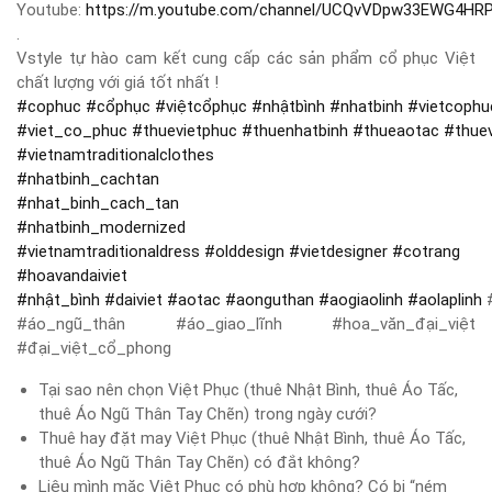
Youtube:
https://m.youtube.com/channel/UCQvVDpw33EWG4HR
.
Vstyle tự hào cam kết cung cấp các sản phẩm cổ phục Việt
chất lượng với giá tốt nhất !
#
cophuc
#
cổphục
#
việtcổphục
#
nhậtbình
#
nhatbinh
#
vietcophu
#
viet_co_phuc
#
thuevietphuc
#
thuenhatbinh
#
thueaotac
#
thue
#
vietnamtraditionalclothes
#
nhatbinh_cachtan
#
nhat_binh_cach_tan
#
nhatbinh_modernized
#
vietnamtraditionaldress
#
olddesign
#
vietdesigner
#
cotrang
#
hoavandaiviet
#
nhật_bình
#
daiviet
#
aotac
#
aonguthan
#
aogiaolinh
#
aolaplinh
#
#áo_ngũ_thân #áo_giao_lĩnh #hoa_văn_đại_việt
#đại_việt_cổ_phong
Tại sao nên chọn Việt Phục (thuê Nhật Bình, thuê Áo Tấc,
thuê Áo Ngũ Thân Tay Chẽn) trong ngày cưới?
Thuê hay đặt may Việt Phục (thuê Nhật Bình, thuê Áo Tấc,
thuê Áo Ngũ Thân Tay Chẽn) có đắt không?
Liệu mình mặc Việt Phục có phù hợp không? Có bị “ném