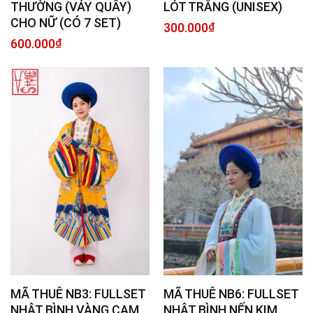
THƯỜNG (VÁY QUÂY)
LÓT TRẮNG (UNISEX)
CHO NỮ (CÓ 7 SET)
300.000
₫
600.000
₫
MÃ THUÊ NB3: FULLSET
MÃ THUÊ NB6: FULLSET
NHẬT BÌNH VÀNG CAM
NHẬT BÌNH NẾN KIM