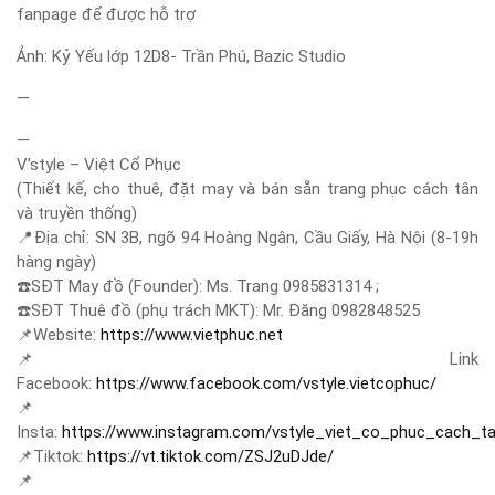
fanpage để được hỗ trợ
Ảnh: Kỷ Yếu lớp 12D8- Trần Phú, Bazic Studio
—
—
V’style – Việt Cổ Phục
(Thiết kế, cho thuê, đặt may và bán sẵn trang phục cách tân
và truyền thống)
📍
Địa chỉ: SN 3B, ngõ 94 Hoàng Ngân, Cầu Giấy, Hà Nội (8-19h
hàng ngày)
☎️
SĐT May đồ (Founder): Ms. Trang 0985831314 ;
☎️
SĐT Thuê đồ (phụ trách MKT): Mr. Đăng 0982848525
📌
Website:
https://www.vietphuc.net
📌
Link
Facebook:
https://www.facebook.com/vstyle.vietcophuc/
📌
Insta:
https://www.instagram.com/vstyle_viet_co_phuc_cach_t
📌
Tiktok:
https://vt.tiktok.com/ZSJ2uDJde/
📌