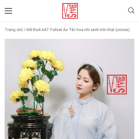
Trang chủ
/
Mã thuê A47: Fullset Áo Tấc hoa nhí xanh trời nhạt (unisex)