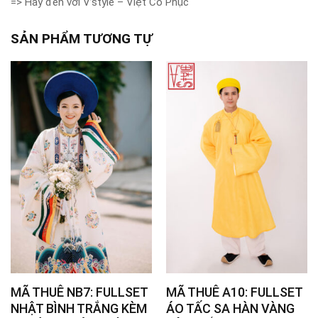
=> Hãy đến với V’style – Việt Cổ Phục
SẢN PHẨM TƯƠNG TỰ
MÃ THUÊ NB7: FULLSET
MÃ THUÊ A10: FULLSET
NHẬT BÌNH TRẮNG KÈM
ÁO TẤC SA HÀN VÀNG