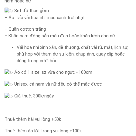
nam hoặc nữ
Set đồ thuê gồm:
– Áo Tấc vải hoa nhí màu xanh trời nhạt
– Quần cotton trắng
– Khăn nam đóng sẵn màu đen hoặc khăn lươn cho nữ
Vải hoa nhí xinh xắn, dễ thương, chất vải rủ, mát, lịch sự,
phù hợp với tham dự sự kiện, chụp ảnh, quay clip hoặc
dùng trong cưới hỏi.
Áo có 1 size: sz vừa cho ngực <100cm
Unisex, cả nam và nữ đều có thể mặc được
Giá thuê: 300k/ngày
Thuê thêm hài vui lòng +50k
Thuê thêm áo lót trong vui lòng +100k