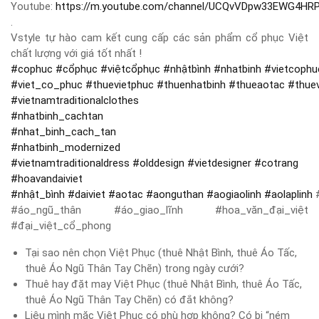
Youtube:
https://m.youtube.com/channel/UCQvVDpw33EWG4HR
.
Vstyle tự hào cam kết cung cấp các sản phẩm cổ phục Việt
chất lượng với giá tốt nhất !
#
cophuc
#
cổphục
#
việtcổphục
#
nhậtbình
#
nhatbinh
#
vietcophu
#
viet_co_phuc
#
thuevietphuc
#
thuenhatbinh
#
thueaotac
#
thue
#
vietnamtraditionalclothes
#
nhatbinh_cachtan
#
nhat_binh_cach_tan
#
nhatbinh_modernized
#
vietnamtraditionaldress
#
olddesign
#
vietdesigner
#
cotrang
#
hoavandaiviet
#
nhật_bình
#
daiviet
#
aotac
#
aonguthan
#
aogiaolinh
#
aolaplinh
#
#áo_ngũ_thân #áo_giao_lĩnh #hoa_văn_đại_việt
#đại_việt_cổ_phong
Tại sao nên chọn Việt Phục (thuê Nhật Bình, thuê Áo Tấc,
thuê Áo Ngũ Thân Tay Chẽn) trong ngày cưới?
Thuê hay đặt may Việt Phục (thuê Nhật Bình, thuê Áo Tấc,
thuê Áo Ngũ Thân Tay Chẽn) có đắt không?
Liệu mình mặc Việt Phục có phù hợp không? Có bị “ném