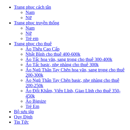
Trang phục cách tân
Nam
Nữ
Trang phục truyền thống
Nam
Nữ
Trẻ em
Trang phục cho thuê
Áo Thêu Cao Cấp
Nhật Bình cho thuê 400-600k
Áo Tấc hoa văn, sang trọng cho thuê 300-400k
Áo Tấc basic, nhẹ nhàng cho thuê 300k
Áo Ngũ Thân Tay Chẽn hoa văn, sang trọng cho thuê
200-300k
Áo Ngũ Thân Tay Chẽn basic, nhẹ nhàng cho thuê
200-250k
Áo Đối Khâm, Viên Lĩnh, Giao Lĩnh cho thuê 350-
450k
Áo Bigsize
Trẻ Em
Bộ sưu tập
Quy Định
Tin Tức