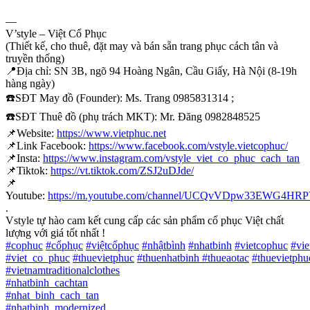
—
V’style – Việt Cổ Phục
(Thiết kế, cho thuê, đặt may và bán sẵn trang phục cách tân và
truyền thống)
📍
Địa chỉ: SN 3B, ngõ 94 Hoàng Ngân, Cầu Giấy, Hà Nội (8-19h
hàng ngày)
☎️
SĐT May đồ (Founder): Ms. Trang 0985831314 ;
☎️
SĐT Thuê đồ (phụ trách MKT): Mr. Đăng 0982848525
📌
Website:
https://www.vietphuc.net
📌
Link Facebook:
https://www.facebook.com/vstyle.vietcophuc/
📌
Insta:
https://www.instagram.com/vstyle_viet_co_phuc_cach_tan
📌
Tiktok:
https://vt.tiktok.com/ZSJ2uDJde/
📌
Youtube:
https://m.youtube.com/channel/UCQvVDpw33EWG4H
.
Vstyle tự hào cam kết cung cấp các sản phẩm cổ phục Việt chất
lượng với giá tốt nhất !
#
cophuc
#
cổphục
#
việtcổphục
#
nhậtbình
#
nhatbinh
#
vietcophuc
#
vi
#
viet_co_phuc
#
thuevietphuc
#
thuenhatbinh
#
thueaotac
#
thuevietphu
#
vietnamtraditionalclothes
#
nhatbinh_cachtan
#
nhat_binh_cach_tan
#
nhatbinh_modernized