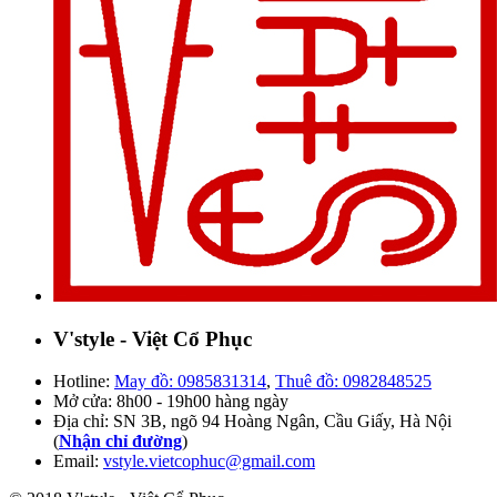
V'style - Việt Cổ Phục
Hotline:
May đồ: 0985831314
,
Thuê đồ: 0982848525
Mở cửa: 8h00 - 19h00 hàng ngày
Địa chỉ: SN 3B, ngõ 94 Hoàng Ngân, Cầu Giấy, Hà Nội
(
Nhận chỉ đường
)
Email:
vstyle.vietcophuc@gmail.com