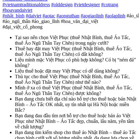
#
vietnamtraditionaldress
#
olddesign
#
vietdesigner
#
cotrang
#
hoavandaiviet
#
nhật_bình
#
daiviet
#
aotac
#
aonguthan
#
aogiaolinh
#
aolaplinh
#áo_t
#áo_ngũ_thân #áo_giao_lĩnh #hoa_văn_đại_việt
#đại_việt_cổ_phong
Tại sao nên chọn Việt Phục (thuê Nhật Bình, thuê Áo Tấc,
thuê Áo Ngũ Thân Tay Chẽn) trong ngày cưới?
Thuê hay đặt may Việt Phục (thuê Nhật Bình, thuê Áo Tấc,
thuê Áo Ngũ Thân Tay Chẽn) có đắt không?
Liệu mình mặc Việt Phục có phù hợp không? Có bị “ném đá”
không?
Liệu thuê hoặc đặt may Việt Phục có dễ dàng không?
Thủ tục cho thuê Việt Phục (thuê Nhật Bình, thuê Áo Tấc,
thuê Áo Ngũ Thân Tay Chẽn) như thế nào?
Mình ở xa có thuê Việt Phục (thuê Nhật Bình, thuê Áo Tấc,
thuê Áo Ngũ Thân Tay Chẽn) được không?
Bạn đang chưa biết địa chỉ nào hỗ trợ cho thuê hoặc bán Nhật
Bình – Áo Tấc OK nhất, uy tín nhất tại Hà Nội hoặc miền
Bắc?
Bạn đang đau đầu tìm nơi hỗ trợ cho thuê hoặc bán áo Việt
Phục như Nhật Bình – Áo Tấc đẹp, chuẩn, lâu năm, yên tâm
về chất lượng?
Bạn đang tìm kiếm shop cho thuê áo Nhật Bình – thuê áo Tấc
chụp hình cưới với số lượng nhiều nhất, đa dạng lựa chọn về