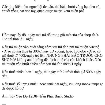
Các phụ kiện như ngọc bội đeo áo, thẻ bài, chuỗi vòng hạt đeo cổ,
chuỗi vòng hạt đeo tay, quạt, được mượn kèm miễn phí
Hôm nay lấy đồ, ngày mai trả đồ trong giờ mở cửa của shop từ 9-
18h thì tính là 1 ngày.
Nếu trả muộn vào buổi sáng hôm sau thì tính phí trả muộn 50k/bộ
với áo có giá thuê từ 300k/ngày trở xuống, hoặc 100k/bộ với áo có
giá thuê từ 400k/ngày trở lên, NHƯNG PHẢI BÁO TRƯỚC CHO
SHOP để không ảnh hưởng đến lịch thuê của các khách khác. Nếu
trả muộn vào buổi chiều hôm sau thì tính thêm 1 ngày
Nếu thuê nhiều hơn 1 ngày, thì ngày thứ 2 trở đi tính giá 50% ngày
đầu.
Nếu thuê số lượng nhiều hoặc thuê dài ngày, vui lòng inbox fanpage
để được hỗ trợ
Ảnh: Kỷ Yếu lớp 12D8- Trần Phú, Bazic Studio
—