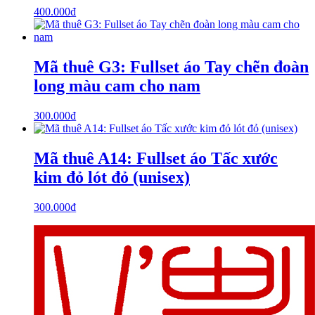
400.000
₫
Mã thuê G3: Fullset áo Tay chẽn đoàn
long màu cam cho nam
300.000
₫
Mã thuê A14: Fullset áo Tấc xước
kim đỏ lót đỏ (unisex)
300.000
₫