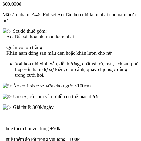
300.000
₫
Mã sản phẩm:
A46: Fullset Áo Tấc hoa nhí kem nhạt cho nam hoặc
nữ
Set đồ thuê gồm:
– Áo Tấc vải hoa nhí màu kem nhạt
– Quần cotton trắng
– Khăn nam đóng sẵn màu đen hoặc khăn lươn cho nữ
Vải hoa nhí xinh xắn, dễ thương, chất vải rủ, mát, lịch sự, phù
hợp với tham dự sự kiện, chụp ảnh, quay clip hoặc dùng
trong cưới hỏi.
Áo có 1 size: sz vừa cho ngực <100cm
Unisex, cả nam và nữ đều có thể mặc được
Giá thuê: 300k/ngày
Thuê thêm hài vui lòng +50k
Thuê thêm áo lót trong vui lòng +100k