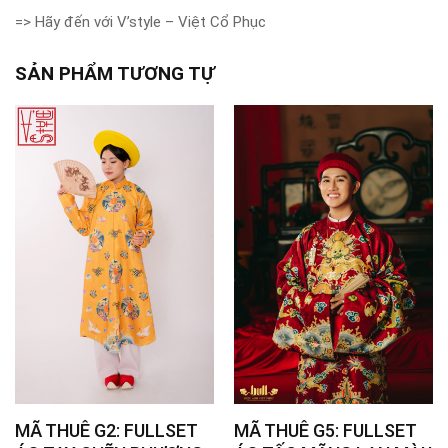
=> Hãy đến với V’style – Việt Cổ Phục
SẢN PHẨM TƯƠNG TỰ
MÃ THUÊ G2: FULLSET
MÃ THUÊ G5: FULLSET