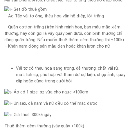
Mã sản phẩm:
A180: Fullset Áo Tấc tơ óng thêu hồ điệp hồng
Set đồ thuê gồm:
– Áo Tấc vải tơ óng, thêu hoa văn hồ điệp, lót trắng
– Quần cotton trắng (trên hình minh họa, bạn mẫu mặc xiêm
thường, hay còn gọi là váy quây bên dưới, còn bình thường chỉ
dùng quần trắng. Nếu muốn thuê thêm xiêm thường thì +100k)
– Khăn nam đóng sẵn màu đen hoặc khăn lươn cho nữ
Vải tơ có thêu hoa sang trọng, dễ thương, chất vải rủ,
mát, lịch sự, phù hợp với tham dự sự kiện, chụp ảnh, quay
clip hoặc dùng trong cưới hỏi.
Áo có 1 size: sz vừa cho ngực <100cm
Unisex, cả nam và nữ đều có thể mặc được
Giá thuê: 300k/ngày
Thuê thêm xiêm thường (váy quây +100k)