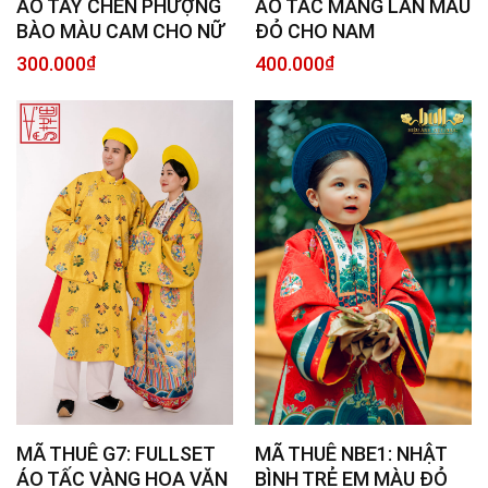
ÁO TAY CHẼN PHƯỢNG
ÁO TẤC MÃNG LAN MÀU
BÀO MÀU CAM CHO NỮ
ĐỎ CHO NAM
300.000
₫
400.000
₫
MÃ THUÊ G7: FULLSET
MÃ THUÊ NBE1: NHẬT
ÁO TẤC VÀNG HOA VĂN
BÌNH TRẺ EM MÀU ĐỎ