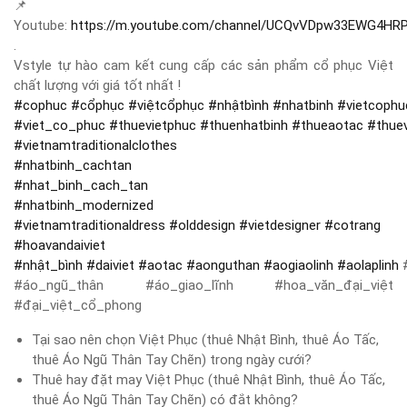
📌
Youtube:
https://m.youtube.com/channel/UCQvVDpw33EWG4HR
.
Vstyle tự hào cam kết cung cấp các sản phẩm cổ phục Việt
chất lượng với giá tốt nhất !
#
cophuc
#
cổphục
#
việtcổphục
#
nhậtbình
#
nhatbinh
#
vietcophu
#
viet_co_phuc
#
thuevietphuc
#
thuenhatbinh
#
thueaotac
#
thue
#
vietnamtraditionalclothes
#
nhatbinh_cachtan
#
nhat_binh_cach_tan
#
nhatbinh_modernized
#
vietnamtraditionaldress
#
olddesign
#
vietdesigner
#
cotrang
#
hoavandaiviet
#
nhật_bình
#
daiviet
#
aotac
#
aonguthan
#
aogiaolinh
#
aolaplinh
#
#áo_ngũ_thân #áo_giao_lĩnh #hoa_văn_đại_việt
#đại_việt_cổ_phong
Tại sao nên chọn Việt Phục (thuê Nhật Bình, thuê Áo Tấc,
thuê Áo Ngũ Thân Tay Chẽn) trong ngày cưới?
Thuê hay đặt may Việt Phục (thuê Nhật Bình, thuê Áo Tấc,
thuê Áo Ngũ Thân Tay Chẽn) có đắt không?