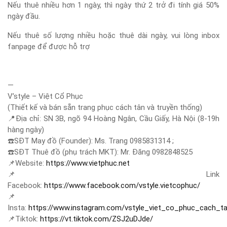
Nếu thuê nhiều hơn 1 ngày, thì ngày thứ 2 trở đi tính giá 50%
ngày đầu.
Nếu thuê số lượng nhiều hoặc thuê dài ngày, vui lòng inbox
fanpage để được hỗ trợ
—
V’style – Việt Cổ Phục
(Thiết kế và bán sẵn trang phục cách tân và truyền thống)
📍
Địa chỉ: SN 3B, ngõ 94 Hoàng Ngân, Cầu Giấy, Hà Nội (8-19h
hàng ngày)
☎️
SĐT May đồ (Founder): Ms. Trang 0985831314 ;
☎️
SĐT Thuê đồ (phụ trách MKT): Mr. Đăng 0982848525
📌
Website:
https://www.vietphuc.net
📌
Link
Facebook:
https://www.facebook.com/vstyle.vietcophuc/
📌
Insta:
https://www.instagram.com/vstyle_viet_co_phuc_cach_t
📌
Tiktok:
https://vt.tiktok.com/ZSJ2uDJde/