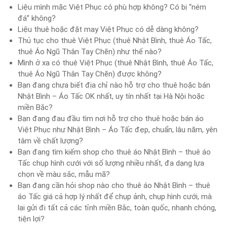
Liệu mình mặc Việt Phục có phù hợp không? Có bị “ném
đá” không?
Liệu thuê hoặc đặt may Việt Phục có dễ dàng không?
Thủ tục cho thuê Việt Phục (thuê Nhật Bình, thuê Áo Tấc,
thuê Áo Ngũ Thân Tay Chẽn) như thế nào?
Mình ở xa có thuê Việt Phục (thuê Nhật Bình, thuê Áo Tấc,
thuê Áo Ngũ Thân Tay Chẽn) được không?
Bạn đang chưa biết địa chỉ nào hỗ trợ cho thuê hoặc bán
Nhật Bình – Áo Tấc OK nhất, uy tín nhất tại Hà Nội hoặc
miền Bắc?
Bạn đang đau đầu tìm nơi hỗ trợ cho thuê hoặc bán áo
Việt Phục như Nhật Bình – Áo Tấc đẹp, chuẩn, lâu năm, yên
tâm về chất lượng?
Bạn đang tìm kiếm shop cho thuê áo Nhật Bình – thuê áo
Tấc chụp hình cưới với số lượng nhiều nhất, đa dạng lựa
chọn về màu sắc, mẫu mã?
Bạn đang cần hỏi shop nào cho thuê áo Nhật Bình – thuê
áo Tấc giá cả hợp lý nhất để chụp ảnh, chụp hình cưới, mà
lại gửi đi tất cả các tỉnh miền Bắc, toàn quốc, nhanh chóng,
tiện lợi?