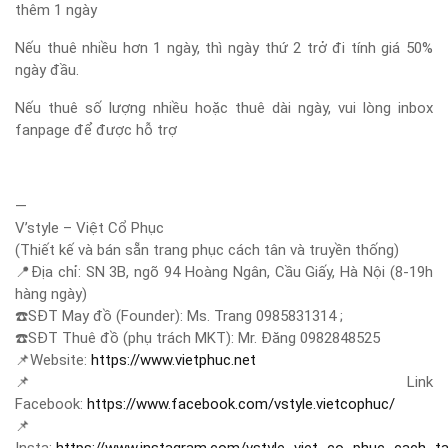
thêm 1 ngày
Nếu thuê nhiều hơn 1 ngày, thì ngày thứ 2 trở đi tính giá 50%
ngày đầu.
Nếu thuê số lượng nhiều hoặc thuê dài ngày, vui lòng inbox
fanpage để được hỗ trợ
—
V’style – Việt Cổ Phục
(Thiết kế và bán sẵn trang phục cách tân và truyền thống)
📍
Địa chỉ: SN 3B, ngõ 94 Hoàng Ngân, Cầu Giấy, Hà Nội (8-19h
hàng ngày)
☎️
SĐT May đồ (Founder): Ms. Trang 0985831314 ;
☎️
SĐT Thuê đồ (phụ trách MKT): Mr. Đăng 0982848525
📌
Website:
https://www.vietphuc.net
📌
Link
Facebook:
https://www.facebook.com/vstyle.vietcophuc/
📌