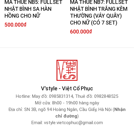
MÃ THUÊ NB5: FULLSET
MÃ THUÊ NB7: FULLSET
NHẬT BÌNH SA HÀN
NHẬT BÌNH TRẮNG KÈM
HỒNG CHO NỮ
THƯỜNG (VÁY QUÂY)
CHO NỮ (CÓ 7 SET)
500.000
₫
600.000
₫
V'style - Việt Cổ Phục
Hotline:
May đồ: 0985831314
,
Thuê đồ: 0982848525
Mở cửa: 8h00 - 19h00 hàng ngày
Địa chỉ: SN 3B, ngõ 94 Hoàng Ngân, Cầu Giấy, Hà Nội (
Nhận
chỉ đường
)
Email:
vstyle.vietcophuc@gmail.com