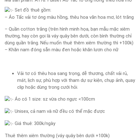
Mã sản phẩm:
A178: Fullset Áo Tấc tơ óng hồng thêu hoa mơ
Set đồ thuê gồm:
– Áo Tấc vải tơ óng màu hồng, thêu hoa văn hoa mơ, lót trắng
– Quần cotton trắng (trên hình minh họa, bạn mẫu mặc xiêm
thường, hay còn gọi là váy quây bên dưới, còn bình thường chỉ
dùng quần trắng. Nếu muốn thuê thêm xiêm thường thì +100k)
– Khăn nam đóng sẵn màu đen hoặc khăn lươn cho nữ
Vải tơ có thêu hoa sang trọng, dễ thương, chất vải rủ,
mát, lịch sự, phù hợp với tham dự sự kiện, chụp ảnh, quay
clip hoặc dùng trong cưới hỏi.
Áo có 1 size: sz vừa cho ngực <100cm
Unisex, cả nam và nữ đều có thể mặc được
Giá thuê: 300k/ngày
Thuê thêm xiêm thường (váy quây bên dưới +100k)