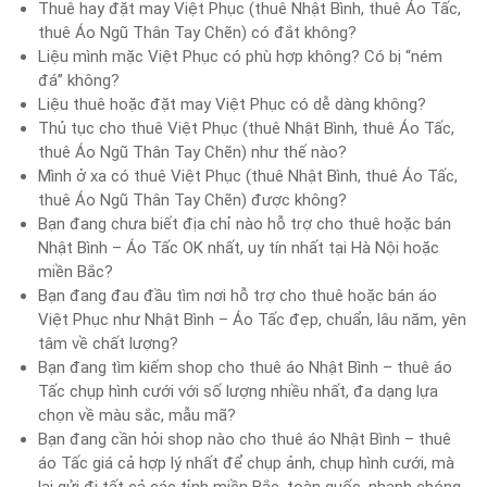
Thuê hay đặt may Việt Phục (thuê Nhật Bình, thuê Áo Tấc,
thuê Áo Ngũ Thân Tay Chẽn) có đắt không?
Liệu mình mặc Việt Phục có phù hợp không? Có bị “ném
đá” không?
Liệu thuê hoặc đặt may Việt Phục có dễ dàng không?
Thủ tục cho thuê Việt Phục (thuê Nhật Bình, thuê Áo Tấc,
thuê Áo Ngũ Thân Tay Chẽn) như thế nào?
Mình ở xa có thuê Việt Phục (thuê Nhật Bình, thuê Áo Tấc,
thuê Áo Ngũ Thân Tay Chẽn) được không?
Bạn đang chưa biết địa chỉ nào hỗ trợ cho thuê hoặc bán
Nhật Bình – Áo Tấc OK nhất, uy tín nhất tại Hà Nội hoặc
miền Bắc?
Bạn đang đau đầu tìm nơi hỗ trợ cho thuê hoặc bán áo
Việt Phục như Nhật Bình – Áo Tấc đẹp, chuẩn, lâu năm, yên
tâm về chất lượng?
Bạn đang tìm kiếm shop cho thuê áo Nhật Bình – thuê áo
Tấc chụp hình cưới với số lượng nhiều nhất, đa dạng lựa
chọn về màu sắc, mẫu mã?
Bạn đang cần hỏi shop nào cho thuê áo Nhật Bình – thuê
áo Tấc giá cả hợp lý nhất để chụp ảnh, chụp hình cưới, mà