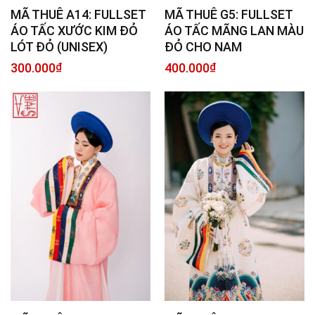
MÃ THUÊ G5: FULLSET
MÃ THUÊ A14: FULLSET
ÁO TẤC MÃNG LAN MÀU
ÁO TẤC XƯỚC KIM ĐỎ
ĐỎ CHO NAM
LÓT ĐỎ (UNISEX)
400.000
₫
300.000
₫