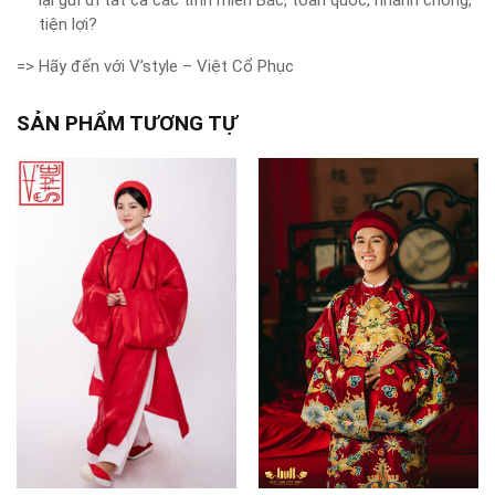
lại gửi đi tất cả các tỉnh miền Bắc, toàn quốc, nhanh chóng,
tiện lợi?
=> Hãy đến với V’style – Việt Cổ Phục
SẢN PHẨM TƯƠNG TỰ