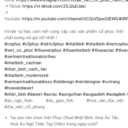
Insta:
https://www.instagram.com/vstyle_viet_co_phuc_cach_t
📌
Tiktok:
https://vt.tiktok.com/ZSJ2uDJde/
📌
Youtube:
https://m.youtube.com/channel/UCQvVDpw33EWG4HR
.
Vstyle tự hào cam kết cung cấp các sản phẩm cổ phục Việt
chất lượng với giá tốt nhất !
#
cophuc
#
cổphục
#
việtcổphục
#
nhậtbình
#
nhatbinh
#
vietcophu
#
viet_co_phuc
#
thuevietphuc
#
thuenhatbinh
#
thueaotac
#
thue
#
vietnamtraditionalclothes
#
nhatbinh_cachtan
#
nhat_binh_cach_tan
#
nhatbinh_modernized
#
vietnamtraditionaldress
#
olddesign
#
vietdesigner
#
cotrang
#
hoavandaiviet
#
nhật_bình
#
daiviet
#
aotac
#
aonguthan
#
aogiaolinh
#
aolaplinh
#
#áo_ngũ_thân #áo_giao_lĩnh #hoa_văn_đại_việt
#đại_việt_cổ_phong
Tại sao nên chọn Việt Phục (thuê Nhật Bình, thuê Áo Tấc,
thuê Áo Ngũ Thân Tay Chẽn) trong ngày cưới?